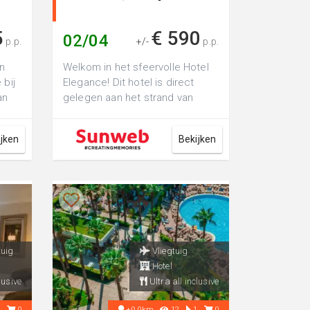
5
€ 590
02/04
p.p.
+/-
p.p.
in
Welkom in het sfeervolle Hotel
 bij
Elegance! Dit hotel is direct
an
gelegen aan het strand van
ot...
Marmaris en is prima geschikt
voor ...
ijken
Bekijken
tuig
Vliegtuig
Hotel
lusive
Ultra all inclusive
2
0
+0.0km
12
1
0