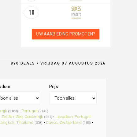
10
UW AANBIEDING PROMOTEN?
890 DEALS • VRIJDAG 07 AUGUSTUS 2026
sduur:
Prijs:
rijk
•
Portugal
(2163)
(2145)
•
Zell Am See, Oostenrijk
•
Lissabon, Portugal
(261)
angkok, Thailand
•
Davos, Zwitserland
•
(308)
(103)