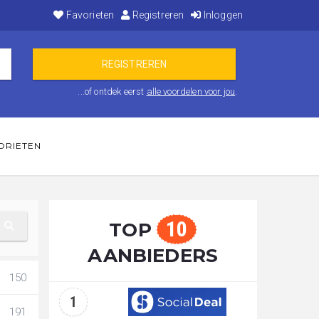
Favorieten
Registreren
Inloggen
...of ontdek eerst
alle voordelen voor jou
.
ORIETEN
10
TOP
AANBIEDERS
150
1
191