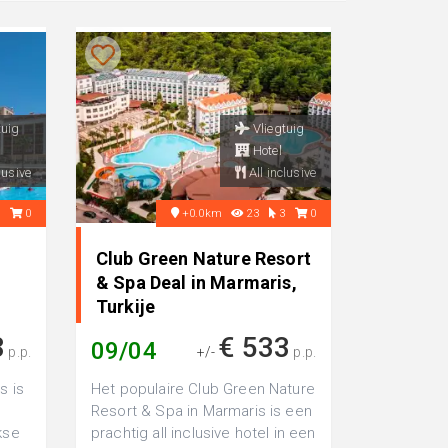
tuig
Vliegtuig
Hotel
lusive
All inclusive
3
0
+0.0km
23
3
0
Club Green Nature Resort
& Spa Deal in Marmaris,
Turkije
8
€ 533
09/04
p.p.
+/-
p.p.
s is
Het populaire Club Green Nature
Resort & Spa in Marmaris is een
kse
prachtig all inclusive hotel in een