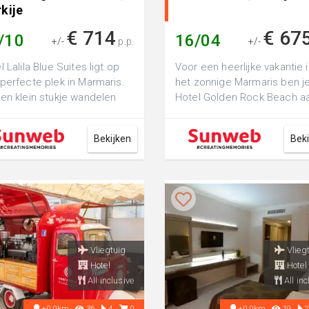
kije
€ 714
€ 67
/10
16/04
+/-
p.p.
+/-
l Lalila Blue Suites ligt op
Voor een heerlijke vakantie 
perfecte plek in Marmaris.
het zonnige Marmaris ben je
en klein stukje wandelen
Hotel Golden Rock Beach a
je al op het strand en kun...
het juiste adres. Vanuit het h
Bekijken
Bek
Vliegtuig
Vlieg
Hotel
Hotel
All inclusive
All inc
+0.0km
36
4
0
+0.0km
19