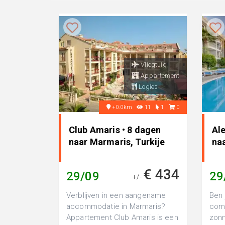
Vliegtuig
Appartement
Logies
+0.0km
11
1
0
Club Amaris • 8 dagen
Ale
naar Marmaris, Turkije
na
€ 434
29/09
29
+/-
Verblijven in een aangename
Ben 
accommodatie in Marmaris?
comf
Appartement Club Amaris is een
zonn