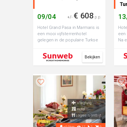
Tur
€ 608
09/04
13
+/-
p.p.
Hotel Grand Pasa in Marmaris is
Hote
een mooi vijfsterrenhotel
een 
gelegen in de populaire Turkse
Na e
badplaats Marmaris. Het
sta 
prachtige ...
Bekijken
Vliegtuig
Hotel
Logies & ontbijt
+0.0km
17
2
0