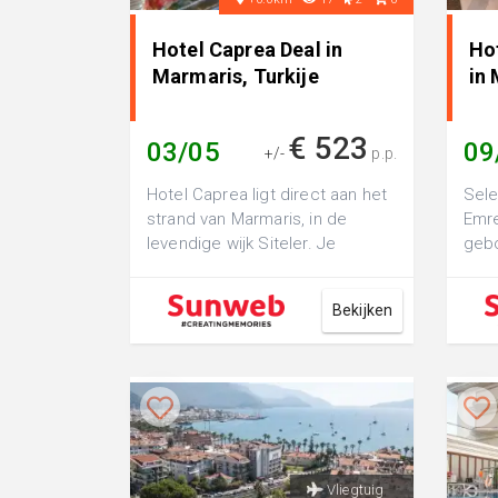
Hotel Caprea Deal in
Ho
Marmaris, Turkije
in 
€ 523
03/05
09
+/-
p.p.
Hotel Caprea ligt direct aan het
Sele
strand van Marmaris, in de
Emre
levendige wijk Siteler. Je
geb
wandelt zo het zand op of strijkt
boul
ne...
Vanu
Bekijken
Vliegtuig