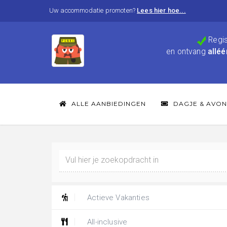
Uw accommodatie promoten?
Lees hier hoe...
Regis
en ontvang
alléé
ALLE AANBIEDINGEN
DAGJE & AVON
Actieve Vakanties
All-inclusive