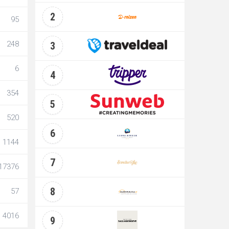
2
95
248
3
6
4
354
5
520
6
1144
7
17376
8
57
4016
9