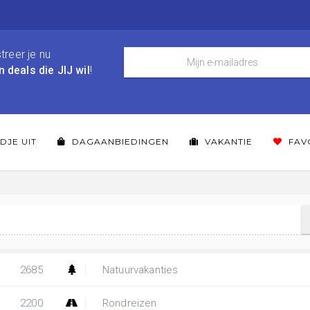
treer je nu
n deals die JIJ wil
!
DJE UIT
DAGAANBIEDINGEN
VAKANTIE
FAV
2685
Natuurvakanties
2200
Rondreizen