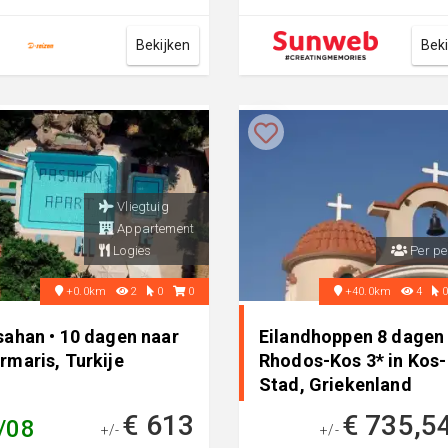
ren Alenz Suite biedt ruime
badplaats Marmaris. Het
rtementen e...
prachtige ...
Bekijken
Bek
Vliegtuig
Appartement
Logies
Per pe
+0.0km
2
0
0
+40.0km
4
sahan • 10 dagen naar
Eilandhoppen 8 dagen
rmaris, Turkije
Rhodos-Kos 3* in Kos-
Stad, Griekenland
€ 613
€ 735,5
/08
+/-
+/-