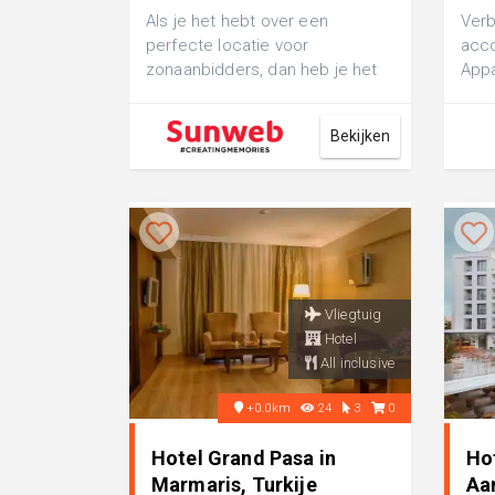
Als je het hebt over een
Verb
perfecte locatie voor
acc
zonaanbidders, dan heb je het
Appa
over Hotel Pasa Beach in
comf
Marmaris. Deze accomm...
appa
Bekijken
Vliegtuig
Hotel
All inclusive
+0.0km
24
3
0
Hotel Grand Pasa in
Hot
Marmaris, Turkije
Aa