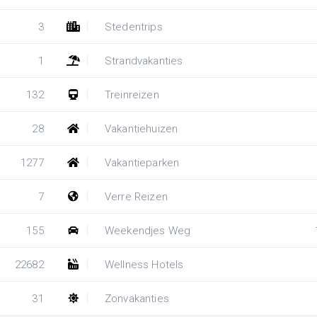
3
Stedentrips
1
Strandvakanties
132
Treinreizen
28
Vakantiehuizen
1277
Vakantieparken
7
Verre Reizen
155
Weekendjes Weg
22682
Wellness Hotels
31
Zonvakanties