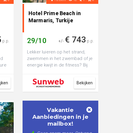
Hotel Prime Beach in
Marmaris, Turkije
5
€ 743
29/10
p.p.
+/-
p.p.
Lekker luieren op het strand,
ad
zwemmen in het zwembad of je
ture
energie kwijt in de fitness? Bij
ter
Hotel Prime Beach in Marmaris
i...
ijken
Bekijken
Vakantie
Aanbiedingen in je
mailbox!