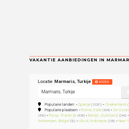
Locatie:
Marmaris, Turkije
WISSEN
Populaire landen: •
Spanje
•
Griekenland
(10281)
(
Populaire plaatsen: •
Rome, Italië
•
De Cocks
(604)
•
Parijs, Frankrijk
•
Berlijn, Duitsland
(459)
(458)
(244)
Antwerpen, België
•
Ubud, Indonesie
•
New Y
(32)
(109)