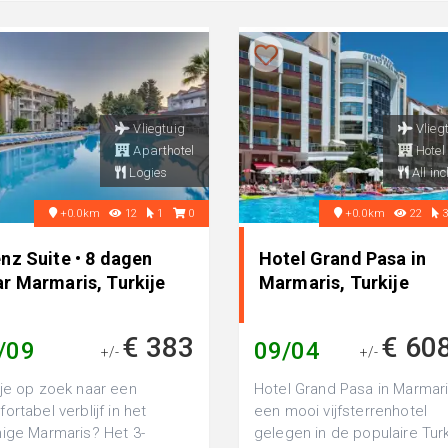
Vliegtuig
Vlieg
Aparthotel
Hotel
Logies
All inc
+0.0km
12
1
0
+0.0km
22
nz Suite • 8 dagen
Hotel Grand Pasa in
ar Marmaris, Turkije
Marmaris, Turkije
€ 383
€ 60
/09
09/04
+/-
+/-
je op zoek naar een
Hotel Grand Pasa in Marmari
ortabel verblijf in het
een mooi vijfsterrenhotel
ige Marmaris? Het 3-
gelegen in de populaire Tur