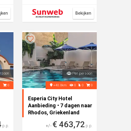
schitterende, bosrijke ...
ijken
Bekijken
rsoon
Per persoon
0
0
+40.0km
0
0
0
Esperia City Hotel
Aanbieding • 7 dagen naar
Rhodos, Griekenland
4
€ 463,72
p.p.
+/-
p.p.