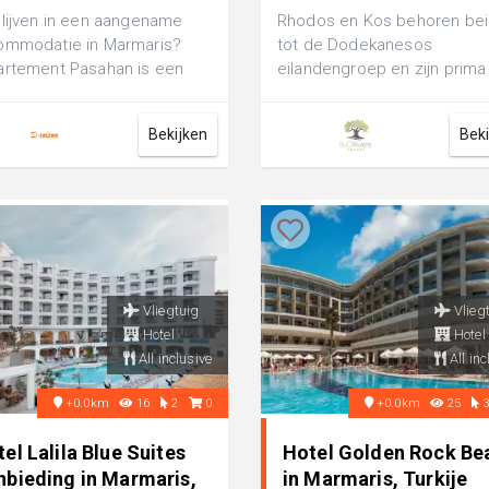
lijven in een aangename
Rhodos en Kos behoren be
ommodatie in Marmaris?
tot de Dodekanesos
rtement Pasahan is een
eilandengroep en zijn prim
ortabel 3-sterren
elkaar te combineren. Je be
rtement, perfect...
deze reis o...
Bekijken
Bek
Vliegtuig
Vlieg
Hotel
Hotel
All inclusive
All inc
+0.0km
16
2
0
+0.0km
25
el Lalila Blue Suites
Hotel Golden Rock Be
nbieding in Marmaris,
in Marmaris, Turkije