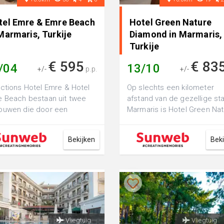
tel Emre & Emre Beach
Hotel Green Nature
Marmaris, Turkije
Diamond in Marmaris,
Turkije
€ 595
€ 83
/04
13/10
+/-
p.p.
+/-
ctions Hotel Emre & Hotel
Op slechts een kilometer
 Beach bestaan uit twee
afstand van de gezellige st
ouwen die door een
Marmaris is Hotel Green Na
evard worden gescheiden.
Diamond te vinden. Het zus
it het hoo...
hotel v...
Bekijken
Bek
Vliegtuig
Vliegtuig