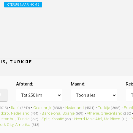
TERUG NAAR: HOME
Afstand:
Maand:
Rei
•
Italië
•
Oostenrijk
•
Nederland
•
Turkije
•
Frank
7015)
(6349)
(6283)
(4511)
(3665)
dorp, Nederland
•
Barcelona, Spanje
•
Athene, Griekenland
(494)
(679)
(230)
•
Istanbul, Turkije
•
Split, Kroatië
•
Noord Male Atol, Maldiven
•
B
(726)
(62)
(15)
ork City, Amerika
(313)