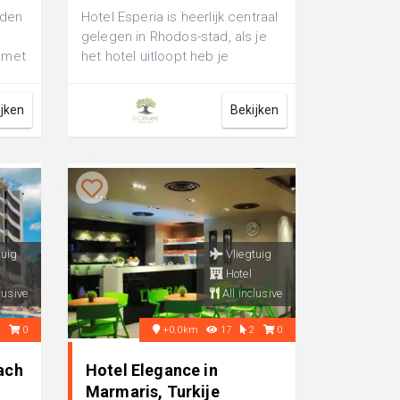
iden
Hotel Esperia is heerlijk centraal
gelegen in Rhodos-stad, als je
a met
het hotel uitloopt heb je
gint
winkeltjes, barretjes en restau...
ijken
Bekijken
tuig
Vliegtuig
Hotel
lusive
All inclusive
3
0
+0.0km
17
2
0
ach
Hotel Elegance in
Marmaris, Turkije