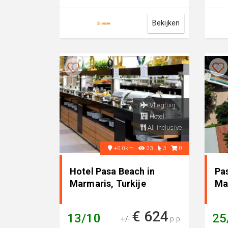
comfortabel 3-sterren
ster
appartement, per...
appa
Bekijken
Vliegtuig
Hotel
All inclusive
+0.0km
23
3
0
Hotel Pasa Beach in
Pa
Marmaris, Turkije
Ma
€ 624
13/10
25
+/-
p.p.