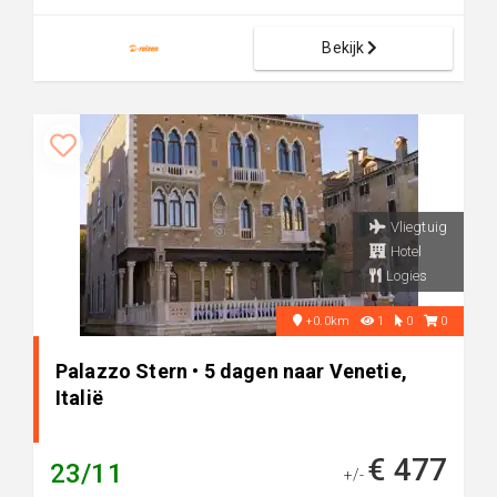
Bekijk
Vliegtuig
Hotel
Logies
+0.0km
1
0
0
Palazzo Stern • 5 dagen naar Venetie,
Italië
€ 477
23/11
+/-