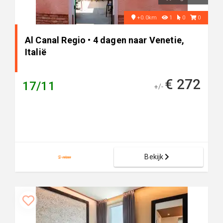
+0.0km
1
0
0
Al Canal Regio • 4 dagen naar Venetie,
Italië
€ 272
17/11
+/-
Bekijk