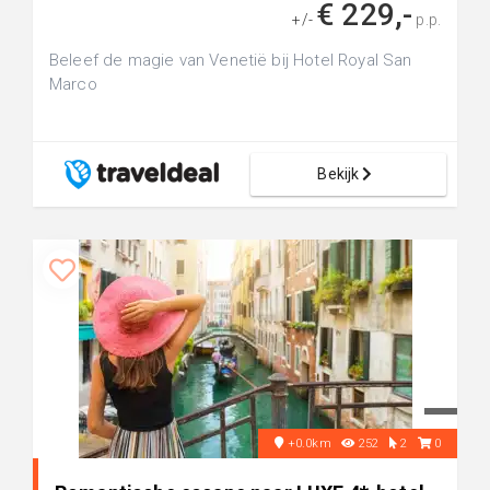
€ 229,-
+/-
p.p.
Beleef de magie van Venetië bij Hotel Royal San
Marco
Bekijk
+0.0km
252
2
0