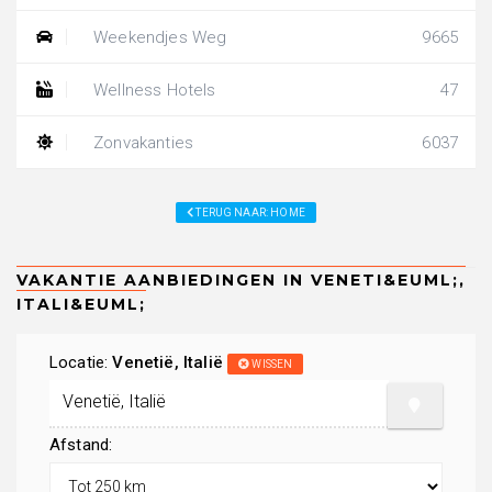
Weekendjes Weg
9665
Wellness Hotels
47
Zonvakanties
6037
TERUG NAAR: HOME
Locatie:
Venetië, Italië
WISSEN
Afstand: