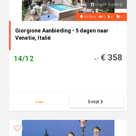
Logies & ontbijt
+0.0km
1
0
0
Giorgione Aanbieding • 5 dagen naar
Venetie, Italië
€ 358
14/12
+/-
Bekijk