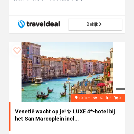
Bekijk
+0.0km
159
2
0
Venetië wacht op je! ✨ LUXE 4*-hotel bij
het San Marcoplein incl...