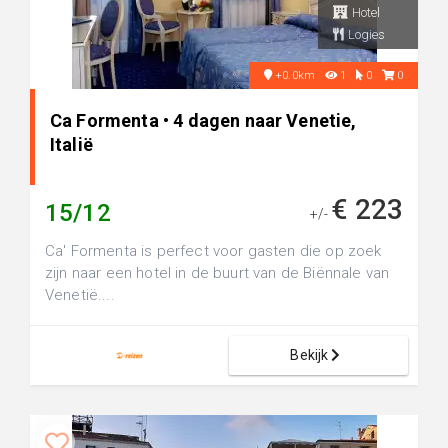
Hotel
Logies
+0.0km
1
0
0
Ca Formenta • 4 dagen naar Venetie,
Italië
€ 223
15/12
+/-
Ca' Formenta is perfect voor gasten die op zoek
zijn naar een hotel in de buurt van de Biënnale van
Venetië....
Bekijk