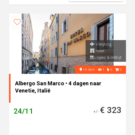
Vliegtuig
Hotel
Logies & ontbijt
+0.0km
1
0
0
Albergo San Marco • 4 dagen naar
Venetie, Italië
€ 323
24/11
+/-