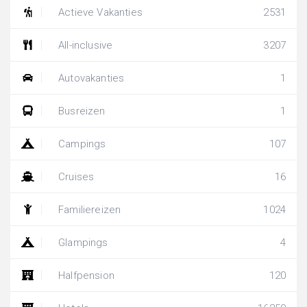
Actieve Vakanties
2531
All-inclusive
3207
Autovakanties
1
Busreizen
1
Campings
107
Cruises
16
Familiereizen
1024
Glampings
4
Halfpension
120