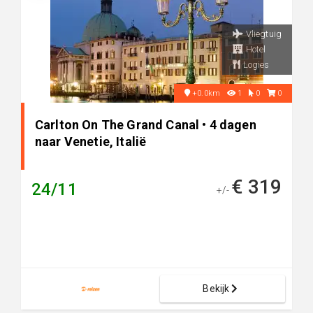
Vliegtuig
Hotel
Logies
+0.0km
1
0
0
Carlton On The Grand Canal • 4 dagen
naar Venetie, Italië
€ 319
24/11
+/-
Bekijk