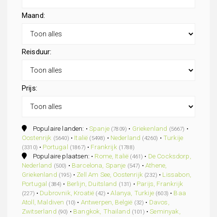
Maand:
Reisduur:
Prijs:
Populaire landen: •
Spanje
•
Griekenland
•
(7809)
(5667)
Oostenrijk
•
Italië
•
Nederland
•
Turkije
(5640)
(5498)
(4260)
•
Portugal
•
Frankrijk
(3310)
(1867)
(1788)
Populaire plaatsen: •
Rome, Italië
•
De Cocksdorp,
(461)
Nederland
•
Barcelona, Spanje
•
Athene,
(500)
(547)
Griekenland
•
Zell Am See, Oostenrijk
•
Lissabon,
(195)
(232)
Portugal
•
Berlijn, Duitsland
•
Parijs, Frankrijk
(384)
(131)
•
Dubrovnik, Kroatië
•
Alanya, Turkije
•
Baa
(227)
(42)
(603)
Atoll, Maldiven
•
Antwerpen, België
•
Davos,
(10)
(32)
Zwitserland
•
Bangkok, Thailand
•
Seminyak,
(90)
(101)