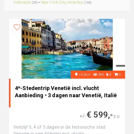
Indonesie
•
New York City, Amerika
(59)
(166)
+0.0km
284
8
0
4*-Stedentrip Venetië incl. vlucht
Aanbieding • 3 dagen naar Venetië, Italië
€ 599,-
+/-
p.p.
Verblijf 3, 4 of 5 dagen in de historische stad
Venetië in een 4*-hotel incl. vlucht