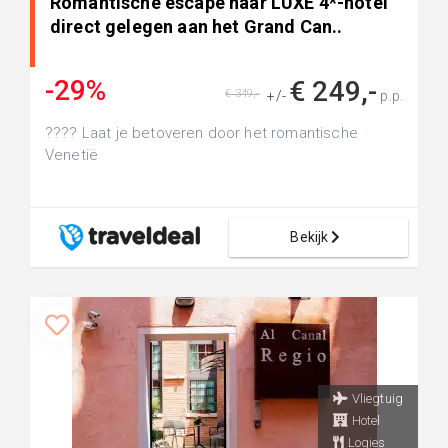
Romantische escape naar LUXE 4*-hotel
direct gelegen aan het Grand Can..
-29%
€ 249,-
€ 349,-
+/-
p.p.
???? Laat je betoveren door het romantische
Venetië
Bekijk
Vliegtuig
Hotel
Logies