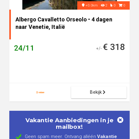
+0.0km
2
0
0
Albergo Cavalletto Orseolo • 4 dagen
naar Venetie, Italië
€ 318
24/11
+/-
Bekijk
Vakantie Aanbiedingen in je
mailbox!
Geen spam meer. Ontvang alléén
Vakantie