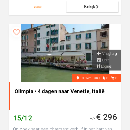
Bekijk
Vliegtuig
Hotel
Logies
+0.0km
1
0
0
Olimpia • 4 dagen naar Venetie, Italië
€ 296
15/12
+/-
Op zoek naar een charmant verblijf in het hart van