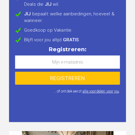
Deals die
JIJ
wil.
JIJ
bepaalt: welke aanbiedingen, hoeveel &
wanneer.
Goedkoop op Vakantie.
Blijft voor jou altijd
GRATIS
.
Registreren:
...of ontdek eerst
alle voordelen voor jou
.