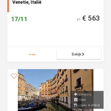
Venetie, Italië
€ 563
17/11
+/-
Bekijk
Vliegtuig
Hotel
Logies & ontbijt