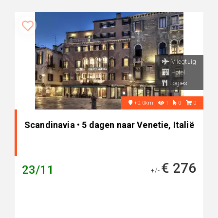
Vliegtuig
Hotel
Logies
+0.0km
1
0
0
Scandinavia • 5 dagen naar Venetie, Italië
€ 276
23/11
+/-