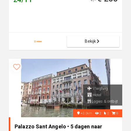
+/-
Bekijk
Vliegtuig
Hotel
Logies & ontbijt
+0.0km
2
0
0
Palazzo Sant Angelo • 5 dagen naar