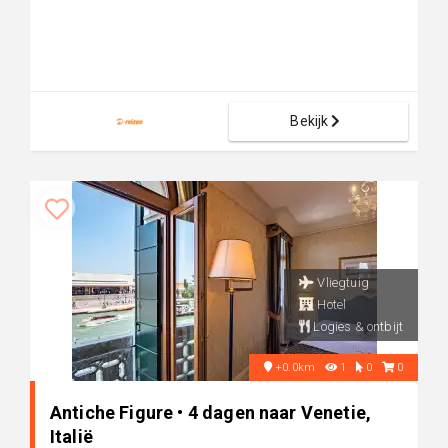
Bekijk
Vliegtuig
Hotel
Logies & ontbijt
+0.0km
1
0
0
Antiche Figure • 4 dagen naar Venetie,
Italië