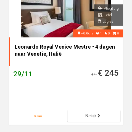
Vliegtuig
Hotel
Logies
+0.0km
1
0
0
Leonardo Royal Venice Mestre • 4 dagen
naar Venetie, Italië
€ 245
29/11
+/-
Bekijk