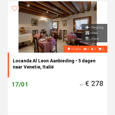
Vliegtuig
Hotel
Logies
+0.0km
1
0
0
Locanda Al Leon Aanbieding • 5 dagen
naar Venetie, Italië
€ 278
17/01
+/-