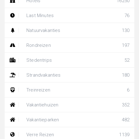
Hotels
16250
Last Minutes
76
Natuurvakanties
130
Rondreizen
197
Stedentrips
52
Strandvakanties
180
Treinreizen
6
Vakantiehuizen
352
Vakantieparken
482
Verre Reizen
1139