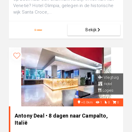
Venetië? Hotel Olimpia, gelegen in de historische
wijk Santa Croce,...
Bekijk
Vliegtuig
Hotel
Logies
+0.0km
1
0
0
Antony Deal • 8 dagen naar Campalto,
Italië