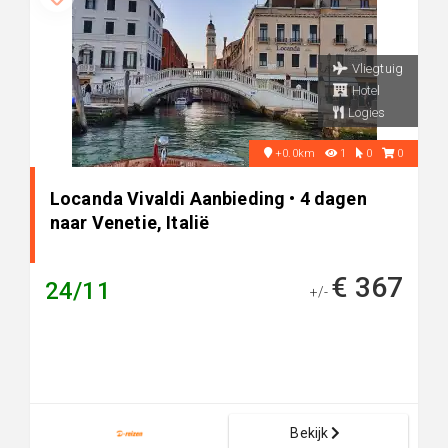
Vliegtuig
Hotel
Logies
+0.0km
1
0
0
Locanda Vivaldi Aanbieding • 4 dagen
naar Venetie, Italië
€ 367
24/11
+/-
Bekijk