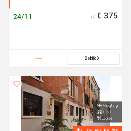
€ 375
24/11
+/-
Bekijk
Vliegtuig
Hotel
Logies
+0.0km
1
0
0