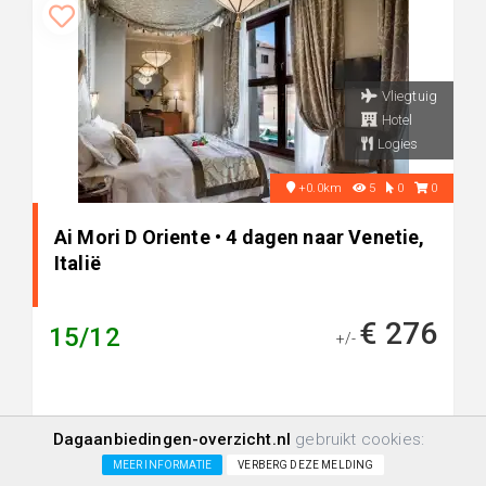
Vliegtuig
Hotel
Logies
+0.0km
5
0
0
Ai Mori D Oriente • 4 dagen naar Venetie,
Italië
€ 276
15/12
+/-
Dagaanbiedingen-overzicht.nl
gebruikt cookies:
MEER INFORMATIE
VERBERG DEZE MELDING