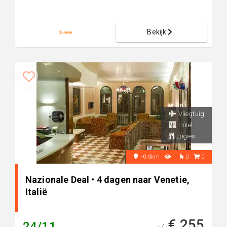
Bekijk
Vliegtuig
Hotel
Logies
+0.0km
1
0
0
Nazionale Deal • 4 dagen naar Venetie,
Italië
€ 255
24/11