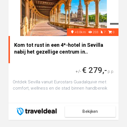
+0.0km
203
7
0
Kom tot rust in een 4*-hotel in Sevilla
nabij het gezellige centrum in..
€ 279,-
+/-
p.p.
Ontdek Sevilla vanuit Eurostars Guadalquivir met
comfort, wellness en de stad binnen handbereik
Bekijken