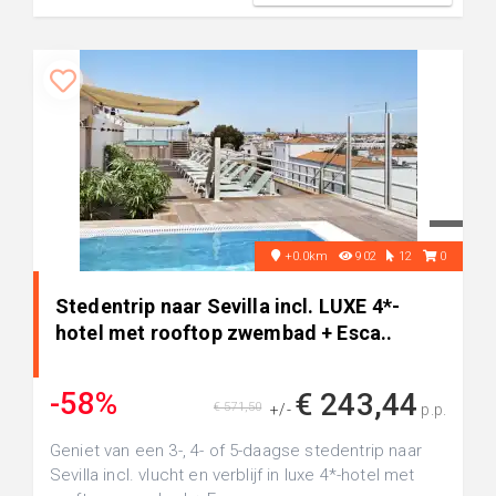
+0.0km
902
12
0
Stedentrip naar Sevilla incl. LUXE 4*-
hotel met rooftop zwembad + Esca..
-58%
€ 243,44
€ 571,50
+/-
p.p.
Geniet van een 3-, 4- of 5-daagse stedentrip naar
Sevilla incl. vlucht en verblijf in luxe 4*-hotel met