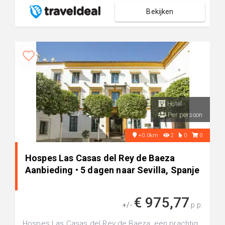
Bekijken
Hotel
Per persoon
+0.0km
2
0
0
Hospes Las Casas del Rey de Baeza
Aanbieding • 5 dagen naar Sevilla, Spanje
€ 975,77
+/-
p.p.
Hospes Las Casas del Rey de Baeza, een prachtig