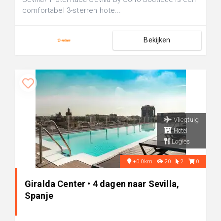
comfortabel 3-sterren hote...
Bekijken
Vliegtuig
Hotel
Logies
+0.0km
20
2
0
Giralda Center • 4 dagen naar Sevilla,
Spanje