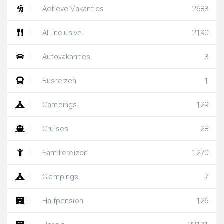
Actieve Vakanties
2683
All-inclusive
2190
Autovakanties
3
Busreizen
1
Campings
129
Cruises
28
Familiereizen
1270
Glampings
7
Halfpension
126