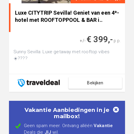
Luxe CITYTRIP Sevilla! Geniet van een 4*-
hotel met ROOFTOPPOOL & BAR i..
€ 399,-
+/-
p.p.
Sunny Sevilla: Luxe getaway met rooftop vibes
☀️????
Bekijken
Vakantie Aanbiedingen in je
mailbox!
Geen spam meer. Ontvang alléén
Vakantie
Deals die
JIJ
wil.