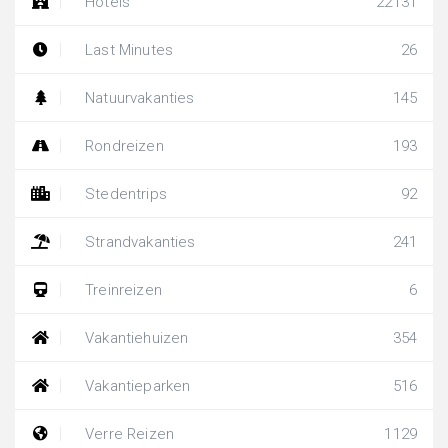
Hotels
22131
Last Minutes
26
Natuurvakanties
145
Rondreizen
193
Stedentrips
92
Strandvakanties
241
Treinreizen
6
Vakantiehuizen
354
Vakantieparken
516
Verre Reizen
1129