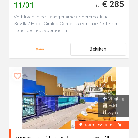
€ 285
11/01
+/-
Verblijven in een aangename accommodatie in
Sevilla? Hotel Giralda Center is een luxe 4-sterren
hotel, perfect voor een fij...
Bekijken
Vliegtuig
Hotel
Logies
+0.0km
26
2
0