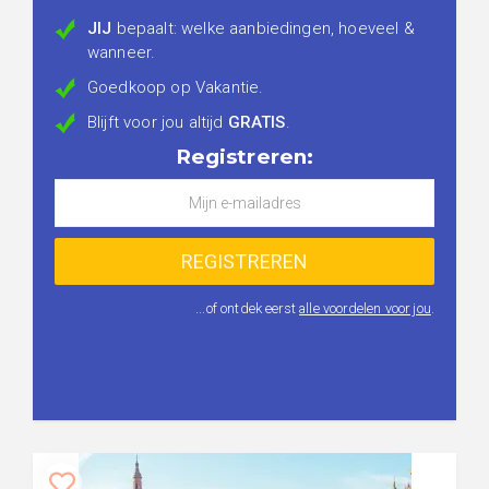
JIJ
bepaalt: welke aanbiedingen, hoeveel &
wanneer.
Goedkoop op Vakantie.
Blijft voor jou altijd
GRATIS
.
Registreren:
...of ontdek eerst
alle voordelen voor jou
.