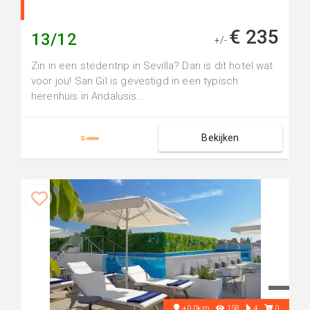
€ 235
13/12
+/-
Zin in een stedentrip in Sevilla? Dan is dit hotel wat
voor jou! San Gil is gevestigd in een typisch
herenhuis in Andalusis...
Bekijken
+0.0km
158
4
0