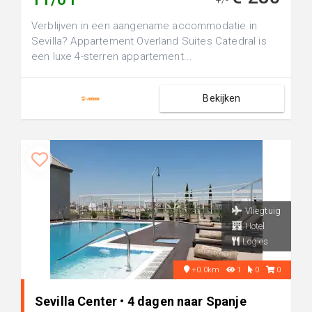
+/-
Verblijven in een aangename accommodatie in
Sevilla? Appartement Overland Suites Catedral is
een luxe 4-sterren appartement...
Bekijken
Vliegtuig
Hotel
Logies
+0.0km
1
0
0
Sevilla Center • 4 dagen naar Spanje