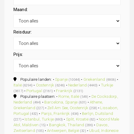
Maand:
Reisduur:
Prijs:
Populaire landen: •
Spanje
•
Griekenland
•
(10044)
(6906)
Italië
•
Oostenrijk
•
Nederland
•
Turkije
(6294)
(6246)
(4443)
•
Portugal
•
Frankrijk
(3617)
(2161)
(2131)
Populaire plaatsen: •
Rome, Italië
•
De Cocksdorp,
(549)
Nederland
•
Barcelona, Spanje
•
Athene,
(494)
(631)
Griekenland
•
Zell Am See, Oostenrijk
•
Lissabon,
(227)
(258)
Portugal
•
Parijs, Frankrijk
•
Berlijn, Duitsland
(432)
(434)
•
Istanbul, Turkije
•
Split, Kroatië
•
Noord Male
(227)
(693)
(62)
Atol, Maldiven
•
Bangkok, Thailand
•
Davos,
(15)
(286)
Zwitserland
•
Antwerpen, België
•
Ubud, Indonesie
(105)
(32)