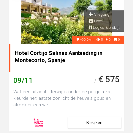
Vliegtuig
Hotel
Logies & ontbijt
+90.0km
5
0
0
Hotel Cortijo Salinas Aanbieding in
Montecorto, Spanje
€ 575
09/11
+/-
Wat een uitzicht… terwijl ik onder de pergola zat,
kleurde het laatste zonlicht de heuvels goud en
streek er een wel...
Bekijken