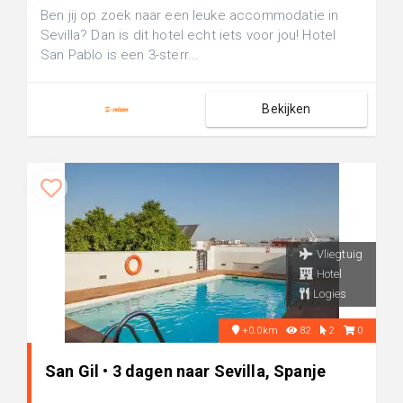
Ben jij op zoek naar een leuke accommodatie in
Sevilla? Dan is dit hotel echt iets voor jou! Hotel
San Pablo is een 3-sterr...
Bekijken
Vliegtuig
Hotel
Logies
+0.0km
82
2
0
San Gil • 3 dagen naar Sevilla, Spanje