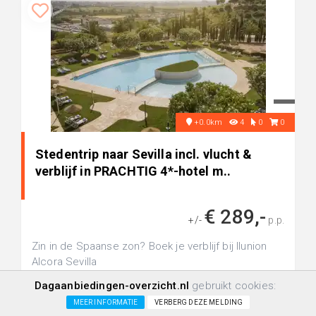
+0.0km
4
0
0
Stedentrip naar Sevilla incl. vlucht &
verblijf in PRACHTIG 4*-hotel m..
€ 289,-
+/-
p.p.
Zin in de Spaanse zon? Boek je verblijf bij Ilunion
Alcora Sevilla
Dagaanbiedingen-overzicht.nl
gebruikt cookies:
MEER INFORMATIE
VERBERG DEZE MELDING