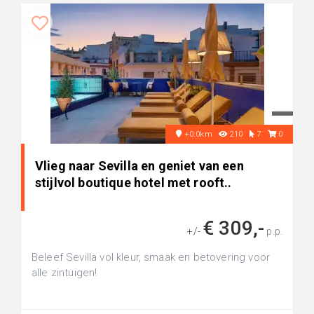
+0.0km
210
7
0
Vlieg naar Sevilla en geniet van een
stijlvol boutique hotel met rooft..
€ 309,-
+/-
p.p.
Beleef Sevilla vol kleur, smaak en betovering voor
alle zintuigen!