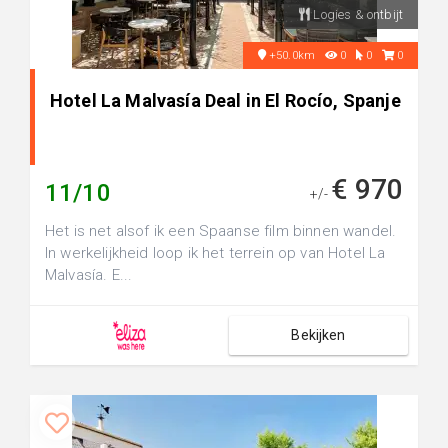
Logies & ontbijt
+50.0km
0
0
0
Hotel La Malvasía Deal in El Rocío, Spanje
€ 970
11/10
+/-
Het is net alsof ik een Spaanse film binnen wandel.
In werkelijkheid loop ik het terrein op van Hotel La
Malvasía. E...
Bekijken