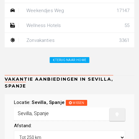
Weekendjes Weg
17147
Wellness Hotels
55
Zonvakanties
3361
TERUG NAAR: HOME
Locatie:
Sevilla, Spanje
WISSEN
Afstand: