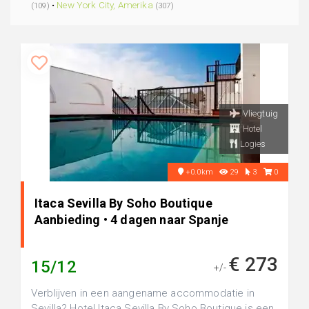
•
New York City, Amerika
(109)
(307)
Vliegtuig
Hotel
Logies
+0.0km
29
3
0
Itaca Sevilla By Soho Boutique
Aanbieding • 4 dagen naar Spanje
€ 273
15/12
+/-
Verblijven in een aangename accommodatie in
Sevilla? Hotel Itaca Sevilla By Soho Boutique is een