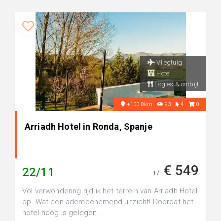
Vliegtuig
Hotel
Logies & ontbijt
+100.0km
93
4
0
Arriadh Hotel in Ronda, Spanje
€ 549
22/11
+/-
Vol verwondering rijd ik het terrein van Arriadh Hotel
op. Wat een adembenemend uitzicht! Doordat het
hotel hoog is gelegen...