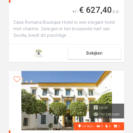
€ 627,40
+/-
p.p.
Casa Romana Boutique Hotel is een elegant hotel
met charme. Gelegen in het bruisende hart van
Sevilla, biedt dit prachtige ...
Bekijken
Hotel
Per persoon
+0.0km
0
0
0