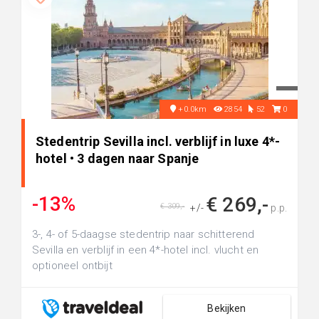
+0.0km
2854
52
0
Stedentrip Sevilla incl. verblijf in luxe 4*-
hotel • 3 dagen naar Spanje
-13%
€ 269,-
€ 309,-
+/-
p.p.
3-, 4- of 5-daagse stedentrip naar schitterend
Sevilla en verblijf in een 4*-hotel incl. vlucht en
optioneel ontbijt
Bekijken