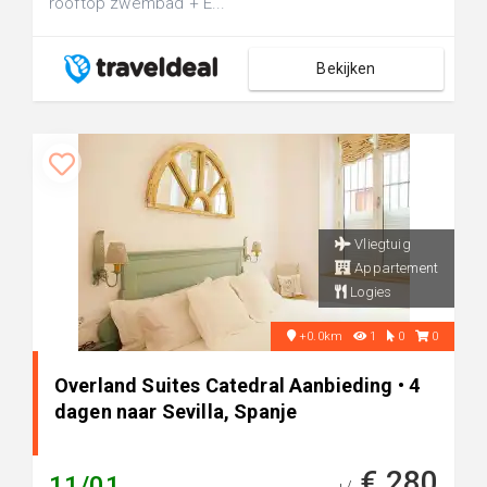
rooftop zwembad + E...
Bekijken
Vliegtuig
Appartement
Logies
+0.0km
1
0
0
Overland Suites Catedral Aanbieding • 4
dagen naar Sevilla, Spanje
€ 280
11/01