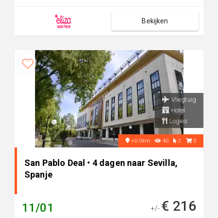
Bekijken
Vliegtuig
Hotel
Logies
+0.0km
40
2
0
San Pablo Deal • 4 dagen naar Sevilla,
Spanje
€ 216
11/01
+/-