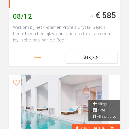
€ 585
08/12
+/-
Welkom bij het 4-sterren Protels Crystal Beach
Resort: een heerlijk vakantieadres direct aan een
idyllische baai van de Rod...
Bekijk
Vliegtuig
Hotel
All inclusive
+0.0km
3
0
0