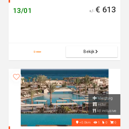
€ 613
13/01
+/-
Bekijk
Vliegtuig
Hotel
All inclusive
+0.0km
1
0
0