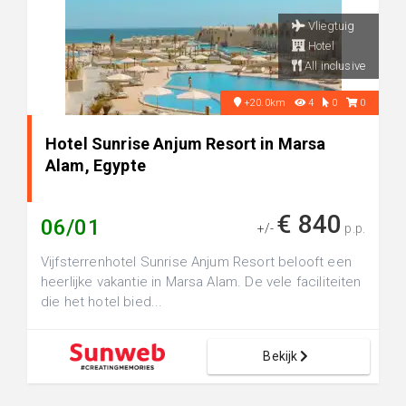
Vliegtuig
Hotel
All inclusive
+20.0km
4
0
0
Hotel Sunrise Anjum Resort in Marsa
Alam, Egypte
€ 840
06/01
+/-
p.p.
Vijfsterrenhotel Sunrise Anjum Resort belooft een
heerlijke vakantie in Marsa Alam. De vele faciliteiten
die het hotel bied...
Bekijk