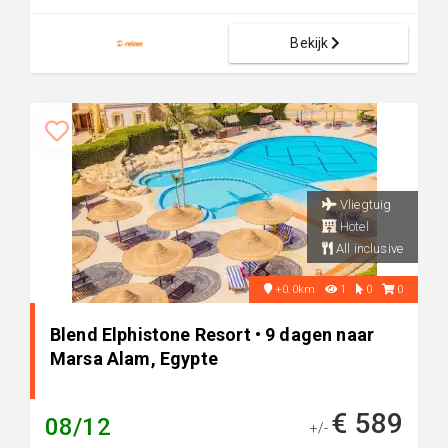
Bekijk
Vliegtuig
Hotel
All inclusive
+0.0km
1
0
0
Blend Elphistone Resort • 9 dagen naar
Marsa Alam, Egypte
€ 589
08/12
+/-