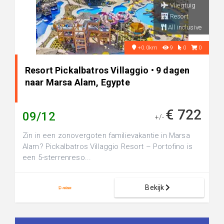
Vliegtuig
Resort
All inclusive
+0.0km
9
0
0
Resort Pickalbatros Villaggio • 9 dagen
naar Marsa Alam, Egypte
€ 722
09/12
+/-
Zin in een zonovergoten familievakantie in Marsa
Alam? Pickalbatros Villaggio Resort – Portofino is
een 5-sterrenreso...
Bekijk