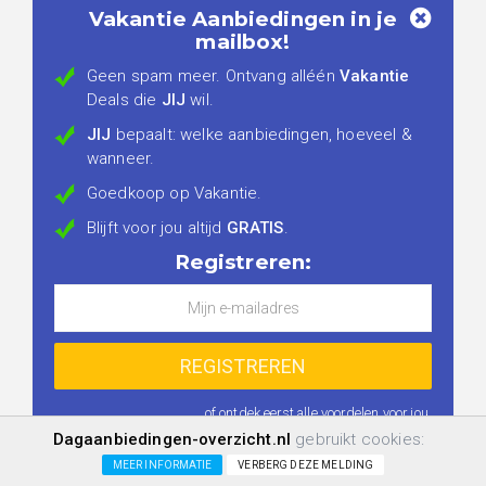
Vakantie Aanbiedingen in je
mailbox!
Geen spam meer. Ontvang alléén
Vakantie
Deals die
JIJ
wil.
JIJ
bepaalt: welke aanbiedingen, hoeveel &
wanneer.
Goedkoop op Vakantie.
Blijft voor jou altijd
GRATIS
.
Registreren:
...of ontdek eerst
alle voordelen voor jou
.
Dagaanbiedingen-overzicht.nl
gebruikt cookies:
MEER INFORMATIE
VERBERG DEZE MELDING