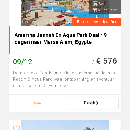
Resort
All inclusive
+0.0km
3
0
0
Amarina Jannah En Aqua Park Deal • 9
dagen naar Marsa Alam, Egypte
€ 576
09/12
+/-
Dompel jezelf onder in de luxe van Amarina Jannah
Resort & Aqua Park, waar ontspanning en avontuur
samenkomen! Dit vernieuw...
Bekijk