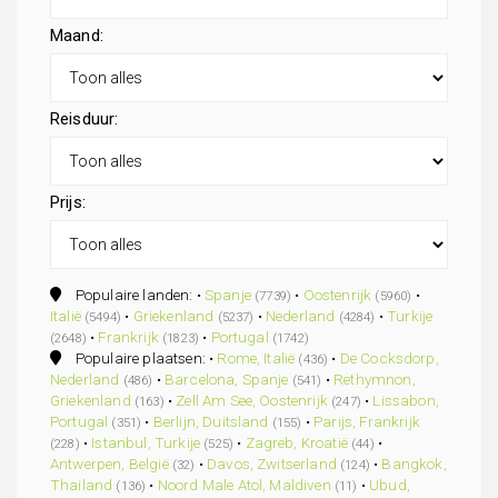
Maand:
Reisduur:
Prijs:
Populaire landen: •
Spanje
•
Oostenrijk
•
(7739)
(5960)
Italië
•
Griekenland
•
Nederland
•
Turkije
(5494)
(5237)
(4284)
•
Frankrijk
•
Portugal
(2648)
(1823)
(1742)
Populaire plaatsen: •
Rome, Italië
•
De Cocksdorp,
(436)
Nederland
•
Barcelona, Spanje
•
Rethymnon,
(486)
(541)
Griekenland
•
Zell Am See, Oostenrijk
•
Lissabon,
(163)
(247)
Portugal
•
Berlijn, Duitsland
•
Parijs, Frankrijk
(351)
(155)
•
Istanbul, Turkije
•
Zagreb, Kroatië
•
(228)
(525)
(44)
Antwerpen, België
•
Davos, Zwitserland
•
Bangkok,
(32)
(124)
Thailand
•
Noord Male Atol, Maldiven
•
Ubud,
(136)
(11)