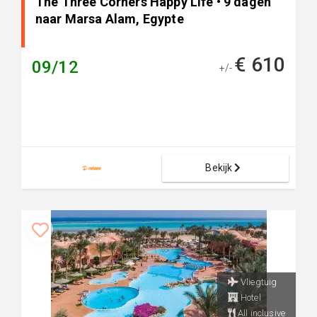
The Three Corners Happy Life • 9 dagen
naar Marsa Alam, Egypte
€ 610
09/12
+/-
Bekijk
Vliegtuig
Hotel
All inclusive