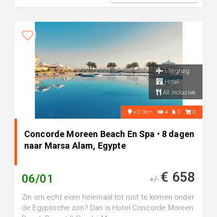
Vliegtuig
Hotel
All inclusive
+0.0km
4
0
0
Concorde Moreen Beach En Spa • 8 dagen
naar Marsa Alam, Egypte
€ 658
06/01
+/-
Zin om echt even helemaal tot rust te komen onder
de Egyptische zon? Dan is Hotel Concorde Moreen