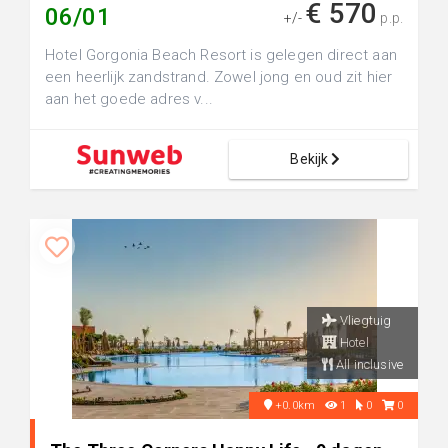
€ 570
06/01
+/-
p.p.
Hotel Gorgonia Beach Resort is gelegen direct aan
een heerlijk zandstrand. Zowel jong en oud zit hier
aan het goede adres v...
Bekijk
Vliegtuig
Hotel
All inclusive
+0.0km
1
0
0