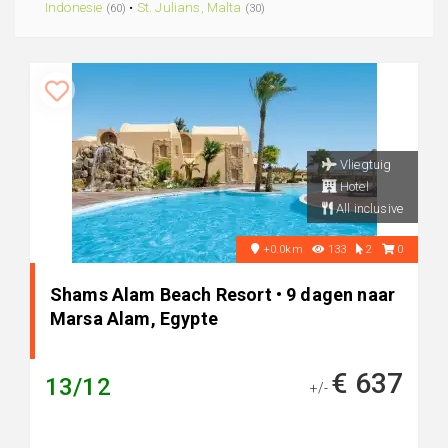
Indonesie
•
St. Julians, Malta
(60)
(30)
Vliegtuig
Hotel
All inclusive
+0.0km
133
2
0
Shams Alam Beach Resort • 9 dagen naar
Marsa Alam, Egypte
€ 637
13/12
+/-