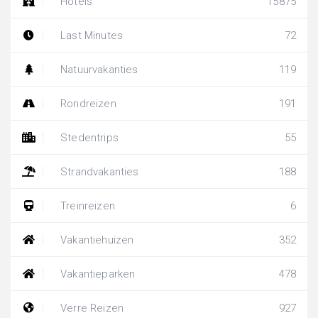
Hotels
15875
Last Minutes
72
Natuurvakanties
119
Rondreizen
191
Stedentrips
55
Strandvakanties
188
Treinreizen
6
Vakantiehuizen
352
Vakantieparken
478
Verre Reizen
927