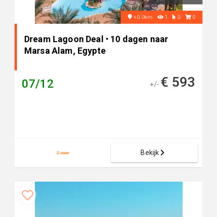
+0.0km
1
0
0
Dream Lagoon Deal • 10 dagen naar
Marsa Alam, Egypte
€ 593
07/12
+/-
Bekijk