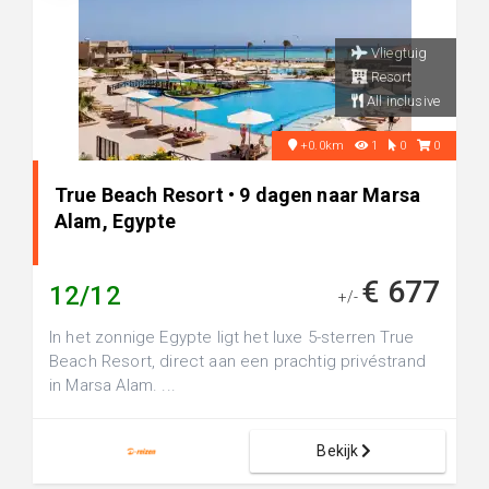
Vliegtuig
Resort
All inclusive
+0.0km
1
0
0
True Beach Resort • 9 dagen naar Marsa
Alam, Egypte
€ 677
12/12
+/-
In het zonnige Egypte ligt het luxe 5-sterren True
Beach Resort, direct aan een prachtig privéstrand
in Marsa Alam. ...
Bekijk