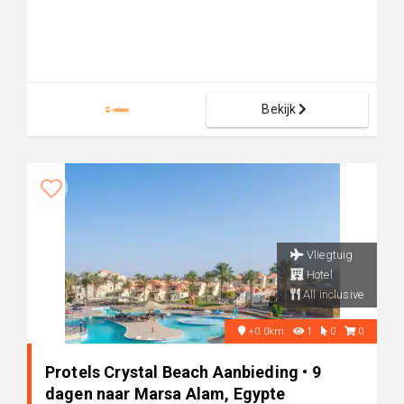
Bekijk
Vliegtuig
Hotel
All inclusive
+0.0km
1
0
0
Protels Crystal Beach Aanbieding • 9
dagen naar Marsa Alam, Egypte