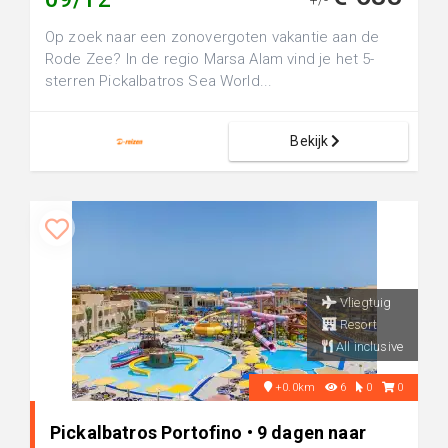
+/-
Op zoek naar een zonovergoten vakantie aan de
Rode Zee? In de regio Marsa Alam vind je het 5-
sterren Pickalbatros Sea World...
Bekijk
Vliegtuig
Resort
All inclusive
+0.0km
6
0
0
Pickalbatros Portofino • 9 dagen naar