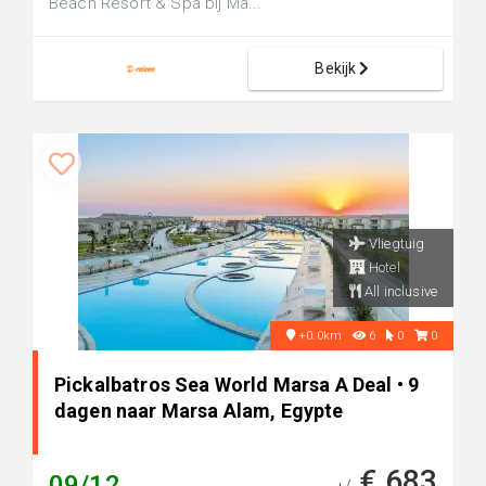
Beach Resort & Spa bij Ma...
Bekijk
Vliegtuig
Hotel
All inclusive
+0.0km
6
0
0
Pickalbatros Sea World Marsa A Deal • 9
dagen naar Marsa Alam, Egypte
€ 683
09/12