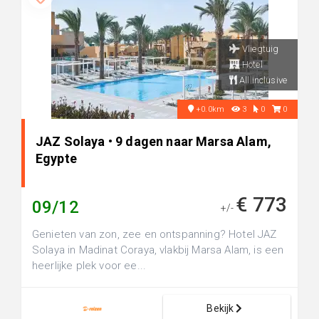
Vliegtuig
Hotel
All inclusive
+0.0km
3
0
0
JAZ Solaya • 9 dagen naar Marsa Alam,
Egypte
€ 773
09/12
+/-
Genieten van zon, zee en ontspanning? Hotel JAZ
Solaya in Madinat Coraya, vlakbij Marsa Alam, is een
heerlijke plek voor ee...
Bekijk