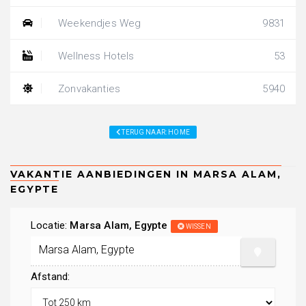
Weekendjes Weg
9831
Wellness Hotels
53
Zonvakanties
5940
TERUG NAAR: HOME
Locatie:
Marsa Alam, Egypte
WISSEN
Afstand: