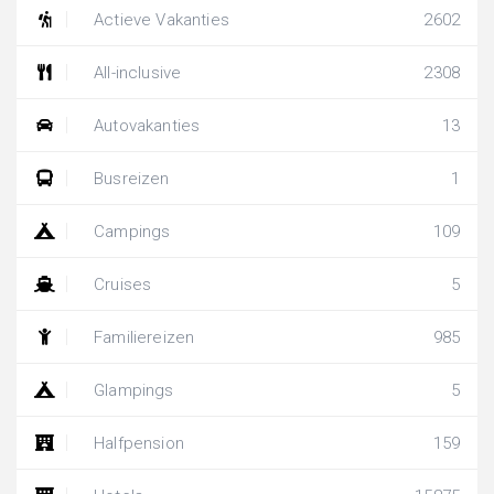
Actieve Vakanties
2602
All-inclusive
2308
Autovakanties
13
Busreizen
1
Campings
109
Cruises
5
Familiereizen
985
Glampings
5
Halfpension
159