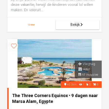
deze vakantie, terwijl de kinderen vooral lol willen
maken. En vooruit...
Bekijk
Vliegtuig
Hotel
All inclusive
+0.0km
1
0
0
The Three Corners Equinox • 9 dagen naar
Marsa Alam, Egypte