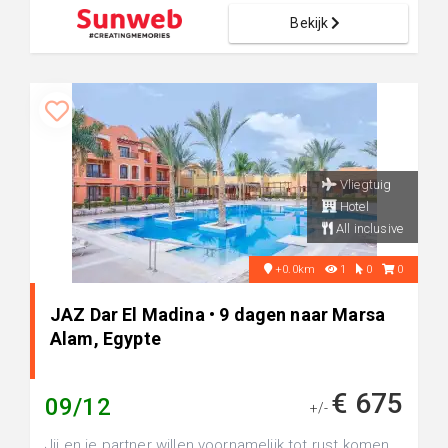
Bekijk
Vliegtuig
Hotel
All inclusive
+0.0km
1
0
0
JAZ Dar El Madina • 9 dagen naar Marsa
Alam, Egypte
€ 675
09/12
+/-
Jij en je partner willen voornamelijk tot rust komen