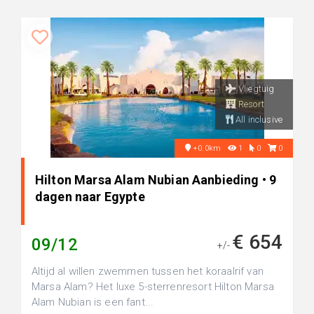
Vliegtuig
Resort
All inclusive
+0.0km
1
0
0
Hilton Marsa Alam Nubian Aanbieding • 9
dagen naar Egypte
€ 654
09/12
+/-
Altijd al willen zwemmen tussen het koraalrif van
Marsa Alam? Het luxe 5-sterrenresort Hilton Marsa
Alam Nubian is een fant...