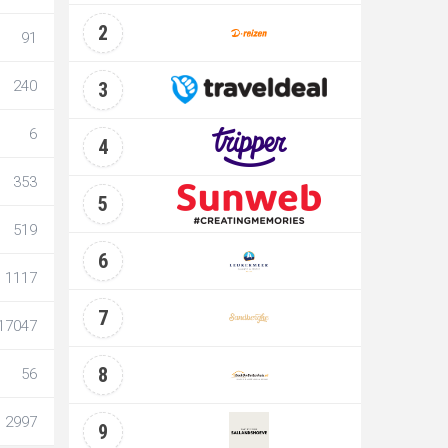
2
91
240
3
6
4
353
5
519
6
1117
7
17047
8
56
2997
9