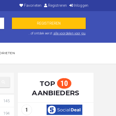
Favorieten
Registreren
Inloggen
...of ontdek eerst
alle voordelen voor jou
.
ORIETEN
10
TOP
AANBIEDERS
145
1
194