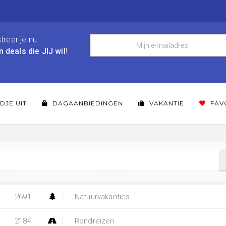
treer je nu
n deals die JIJ wil
!
DJE UIT
DAGAANBIEDINGEN
VAKANTIE
FAV
2691
Natuurvakanties
2184
Rondreizen