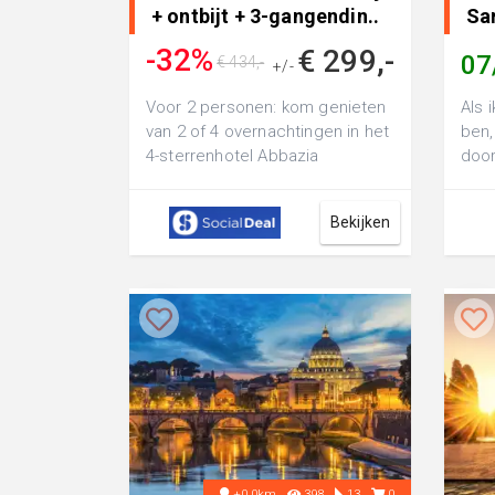
+ ontbijt + 3-gangendin..
Sar
-32%
€ 299,-
07
€ 434,-
+/-
Voor 2 personen: kom genieten
Als 
van 2 of 4 overnachtingen in het
ben,
4-sterrenhotel Abbazia
door
Collemedio Resort & Spa in
lang
ItaliÃ«, i...
loop.
Bekijken
+0.0km
398
13
0