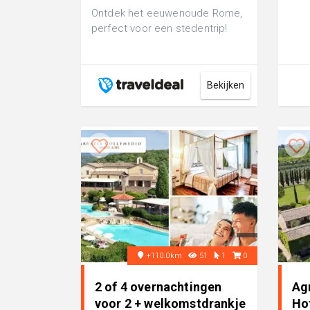
Ontdek het eeuwenoude Rome,
perfect voor een stedentrip!
Bekijken
+110.0km
51
1
0
2 of 4 overnachtingen
Ag
voor 2 + welkomstdrankje
Ho