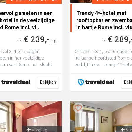
ervol genieten in een
Trendy 4*-hotel met
hotel in de veelzijdige
rooftopbar en zwemb
d Rome incl. vl..
in hartje Rome incl. vl
• 3 dagen naar Italië
€ 239,-
€ 289,
+/-
p.p.
+/-
rvol 3, 4 of 5 dagen
Ontdek in 3, 4, 5 of 6 dagen
eten in het veelzijdige
Italiaanse hoofdstad Rome 
rum van Rome incl. vlucht
verblijf in een trendy 4*-hote
incl. vlucht
Bekijken
Bek
Vliegtuig
Vli