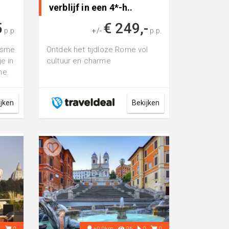
verblijf in een 4*-h..
5
€ 249,-
p.p.
+/-
p.p.
isme
Ontdek het tijdloze Rome vol
je in
cultuur en charme
ne.
ijken
Bekijken
7
0
+0.0km
96
0
0