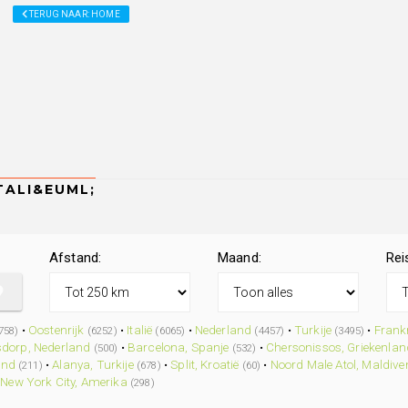
TERUG NAAR: HOME
Afstand:
Maand:
Rei
•
Oostenrijk
•
Italië
•
Nederland
•
Turkije
•
Frankr
758)
(6252)
(6065)
(4457)
(3495)
dorp, Nederland
•
Barcelona, Spanje
•
Chersonissos, Griekenlan
(500)
(532)
and
•
Alanya, Turkije
•
Split, Kroatië
•
Noord Male Atol, Maldive
(211)
(678)
(60)
•
New York City, Amerika
(298)