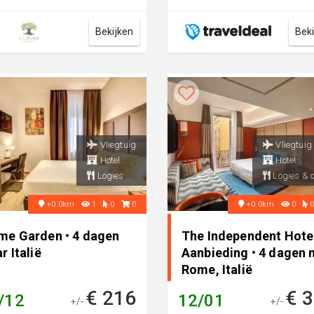
riali vind je hotel Monti
ce. Vanaf h...
Bekijken
Bek
Vliegtuig
Vliegtuig
Hotel
Hotel
Logies
Logies & o
+0.0km
1
0
0
+0.0km
0
me Garden • 4 dagen
The Independent Hote
r Italië
Aanbieding • 4 dagen 
Rome, Italië
€ 216
€ 
/12
12/01
+/-
+/-