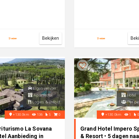
Bekijken
Bek
Eigen vervoer
Aparthotel
Hotel
Logies & ontbijt
Per pe
+130.0km
136
5
0
+130.0km
1
riturismo La Sovana
Grand Hotel Impero S
tel Aanbieding in
& Resort • 5 dagen naa