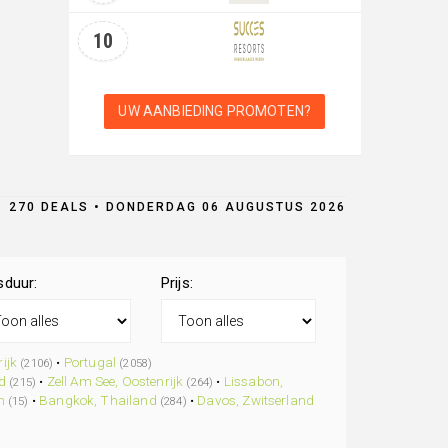
10
UW AANBIEDING PROMOTEN?
270 DEALS • DONDERDAG 06 AUGUSTUS 2026
sduur:
Prijs:
ijk
•
Portugal
(2106)
(2058)
d
•
Zell Am See, Oostenrijk
•
Lissabon,
(215)
(264)
n
•
Bangkok, Thailand
•
Davos, Zwitserland
(15)
(284)