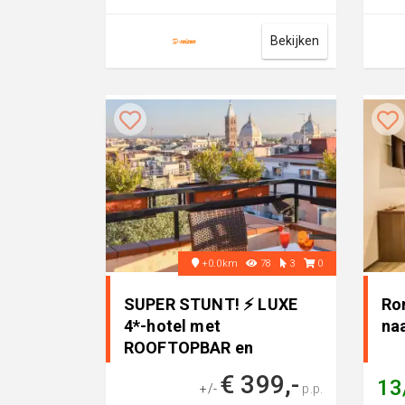
sterren hotel, perfect voor een
Impe
fijn...
Pala
Bekijken
+0.0km
78
3
0
SUPER STUNT! ⚡ LUXE
Ro
4*-hotel met
naa
ROOFTOPBAR en
prachtig, historisch ui..
€ 399,-
13
+/-
p.p.