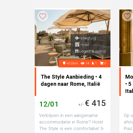
Vliegtuig
Hotel
Logies & ontbijt
+0.0km
14
1
0
The Style Aanbieding • 4
Mo
dagen naar Rome, Italië
• 
Ita
€ 415
12/01
+/-
Verblijven in een aangename
Op s
accommodatie in Rome? Hotel
afst
The Style is een comfortabel 3-
Piaz