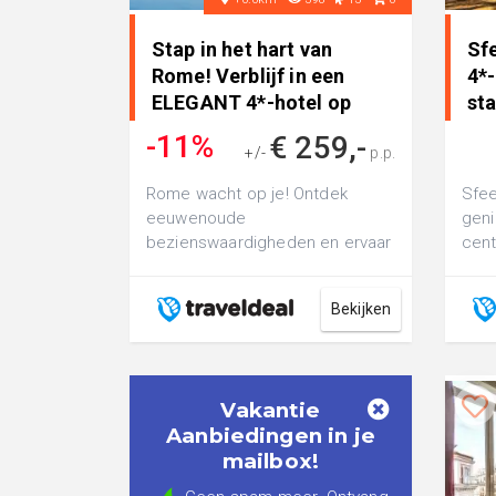
Stap in het hart van
Sfe
Rome! Verblijf in een
4*-
ELEGANT 4*-hotel op
sta
steenwo..
-11%
€ 259,-
+/-
p.p.
€ 289,-
Rome wacht op je! Ontdek
Sfee
eeuwenoude
geni
bezienswaardigheden en ervaar
cent
de Italiaanse gastvrijheid in het
Gambrinus Hotel
Bekijken
Vakantie
Aanbiedingen in je
mailbox!