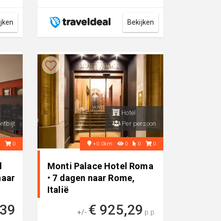
Tour!
ijken
Bekijken
Hotel
ntbijt
Per persoon
0
0
+0.0km
0
0
0
l
Monti Palace Hotel Roma
naar
• 7 dagen naar Rome,
Italië
339
€ 925,29
+/-
p.p.