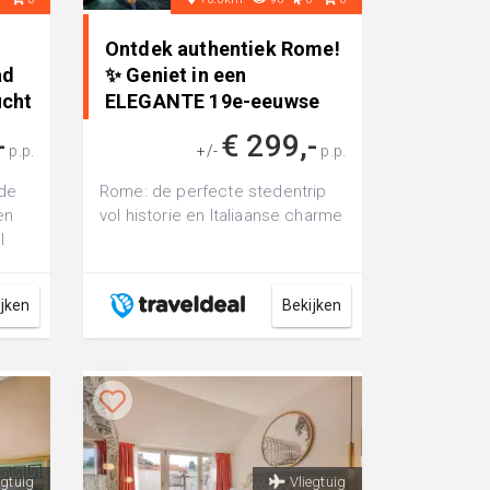
Ontdek authentiek Rome!
ad
✨ Geniet in een
ucht
ELEGANTE 19e-eeuwse
villa met ..
-
€ 299,-
p.p.
+/-
p.p.
 de
Rome: de perfecte stedentrip
en
vol historie en Italiaanse charme
l
ijken
Bekijken
egtuig
Vliegtuig