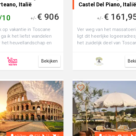
teano, Italië
Castel Del Piano, Italië
€ 906
€ 161,9
/10
+/-
+/-
ik op vakantie in Toscane
Ver weg van het massatoer
 ga ik het liefst wandelen
ligt dit heerlijke logeeradres
 het heuvellandschap en
het zuidelijk deel van Tosca
s de wijngaarden. Vandaag
Het juiste adres voor rus...
..
Bekijken
Bek
+0.0km
424
11
0
+0.0km
359