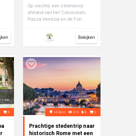
Op slechts een steenworp
afstand van het Colosseum,
Piazza Venezia en de Fori
Imperiali vind je hotel Monti
Palace. Vanaf h...
ijken
Bekijken
rsoon
0
0
+0.0km
214
8
0
pa
Prachtige stedentrip naar
r
historisch Rome met een