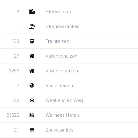
3
Stedentrips
1
Strandvakanties
133
Treinreizen
27
Vakantiehuizen
1256
Vakantieparken
7
Verre Reizen
126
Weekendjes Weg
21822
Wellness Hotels
21
Zonvakanties