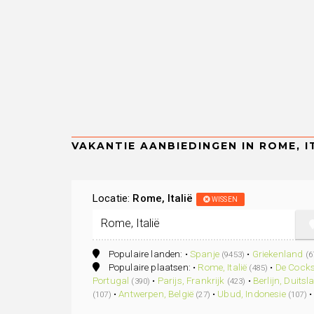
Locatie:
Rome, Italië
WISSEN
Populaire landen: •
Spanje
•
Griekenland
(9453)
(6
Populaire plaatsen: •
Rome, Italië
•
De Cocks
(485)
Portugal
•
Parijs, Frankrijk
•
Berlijn, Duitsl
(390)
(423)
•
Antwerpen, België
•
Ubud, Indonesie
(107)
(27)
(107)