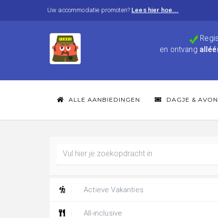
Uw accommodatie promoten?
Lees hier hoe...
Regis
en ontvang
alléé
ALLE AANBIEDINGEN
DAGJE & AVON
Actieve Vakanties
All-inclusive