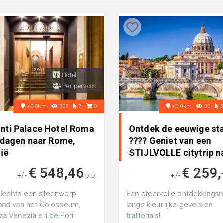
Hotel
Per persoon
+0.0km
305
7
0
+0.0km
50
nti Palace Hotel Roma
Ontdek de eeuwige st
5 dagen naar Rome,
????️ Geniet van een
lië
STIJLVOLLE citytrip n
..
€ 548,46
€ 259,
+/-
p.p.
+/-
lechts een steenworp
Een sfeervolle ontdekkingsr
and van het Colosseum,
langs kleurrijke gevels en
za Venezia en de Fori
trattoria's!