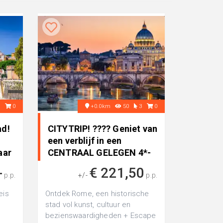
3
0
+0.0km
50
3
0
ad!
CITYTRIP! ???? Geniet van
een verblijf in een
aar
CENTRAAL GELEGEN 4*-
hote..
-
€ 221,50
p.p.
+/-
p.p.
eis
Ontdek Rome, een historische
stad vol kunst, cultuur en
bezienswaardigheden + Escape