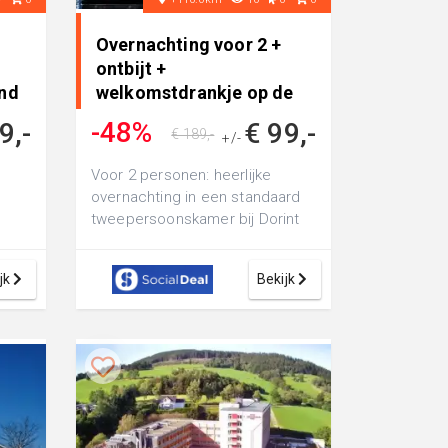
Overnachting voor 2 +
ontbijt +
and
welkomstdrankje op de
Venusberg in Bon..
-48%
9,-
€ 99,-
€ 189,-
+/-
Voor 2 personen: heerlijke
overnachting in een standaard
l
tweepersoonskamer bij Dorint
Venusberg Hotel Bonn op de
Venusberg,...
jk
Bekijk