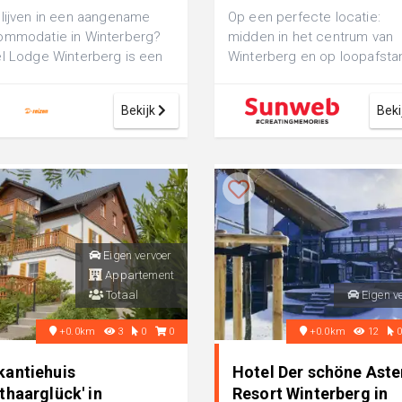
lijven in een aangename
Op een perfecte locatie:
ommodatie in Winterberg?
midden in het centrum van
l Lodge Winterberg is een
Winterberg en op loopafsta
ortabel 3-sterren hotel,
van de skilift, vind je het fijn
ect ...
Lodge Hot...
Bekijk
Beki
Eigen vervoer
Appartement
Totaal
Eigen v
+0.0km
3
0
0
+0.0km
12
kantiehuis
Hotel Der schöne Aste
thaarglück' in
Resort Winterberg in