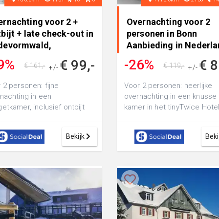
ernachting voor 2 +
Overnachting voor 2
bijt + late check-out in
personen in Bonn
devormwald,
Aanbieding in Nederl
derland
9%
-26%
€ 99,-
€ 8
€ 161,-
€ 119,-
+/-
+/-
 2 personen: fijne
Voor 2 personen: heerlijke
nachting in een
overnachting in een knusse
etkamer, inclusief ontbijt
kamer in het tinyTwice Hote
ate check-out in het 4-
Bonn
ren Hotel Residenz...
Bekijk
Beki