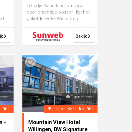
In hartje Sauerland, omringd
door prachtige bossen, ligt het
nd
geliefde Hotel Winterberg
e
Resort. Het hotel biedt een
geweldig...
jk
Bekijk
ervoer
Eigen vervoer
0
0
+10.0km
46
2
0
n -
Mountain View Hotel
Willingen, BW Signature