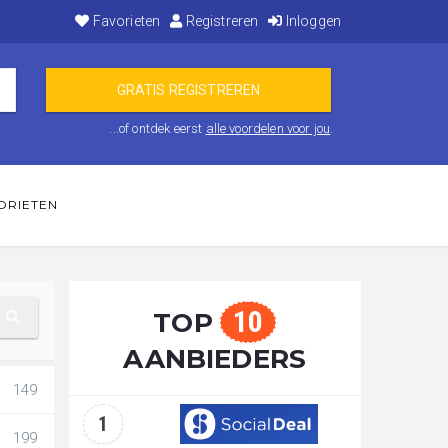
Favorieten
Registreren
Inloggen
...of ontdek eerst
alle voordelen voor jou
.
ORIETEN
10
TOP
AANBIEDERS
149
1
199