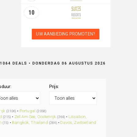
10
UW AANBIEDING PROMOTEN?
1064 DEALS • DONDERDAG 06 AUGUSTUS 2026
sduur:
Prijs:
ijk
•
Portugal
(2106)
(2058)
d
•
Zell Am See, Oostenrijk
•
Lissabon,
(215)
(264)
n
•
Bangkok, Thailand
•
Davos, Zwitserland
(15)
(284)