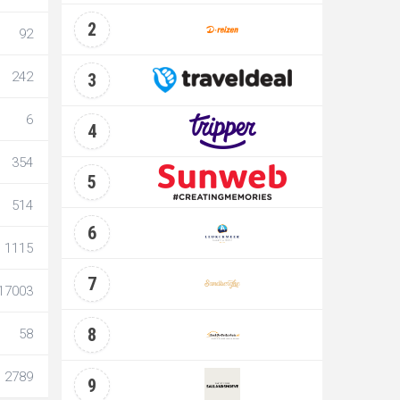
2
92
242
3
6
4
354
5
514
6
1115
7
17003
8
58
2789
9