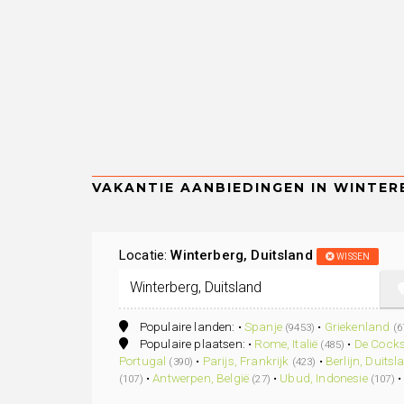
Locatie:
Winterberg, Duitsland
WISSEN
Populaire landen: •
Spanje
•
Griekenland
(9453)
(6
Populaire plaatsen: •
Rome, Italië
•
De Cocks
(485)
Portugal
•
Parijs, Frankrijk
•
Berlijn, Duitsl
(390)
(423)
•
Antwerpen, België
•
Ubud, Indonesie
(107)
(27)
(107)