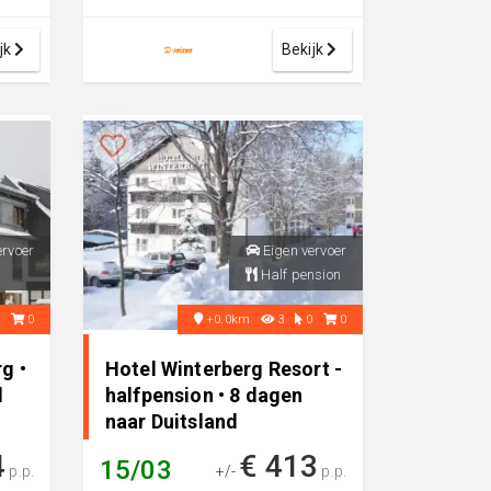
een comfortabel 3-sterren
hotel, pe...
jk
Bekijk
ervoer
Eigen vervoer
Half pension
0
0
+0.0km
3
0
0
g •
Hotel Winterberg Resort -
d
halfpension • 8 dagen
naar Duitsland
4
€ 413
15/03
p.p.
+/-
p.p.