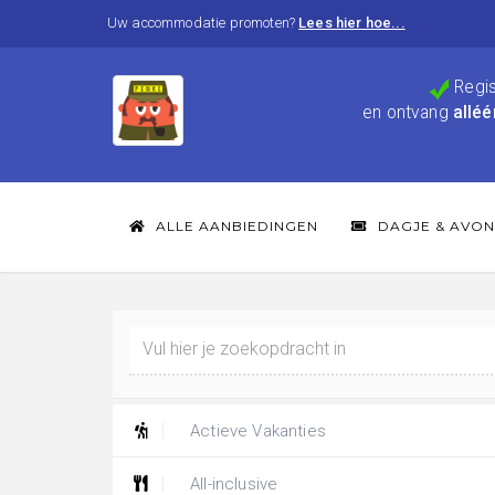
Uw accommodatie promoten?
Lees hier hoe...
Regis
en ontvang
alléé
ALLE AANBIEDINGEN
DAGJE & AVON
Actieve Vakanties
All-inclusive