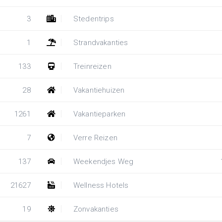
3
Stedentrips
1
Strandvakanties
133
Treinreizen
28
Vakantiehuizen
1261
Vakantieparken
7
Verre Reizen
137
Weekendjes Weg
21627
Wellness Hotels
19
Zonvakanties