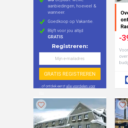
aanbiedingen, hoeveel &
wanneer.
Ov
ont
Goedkoop op Vakantie.
Ra
Blijft voor jou altijd
Ne
-3
GRATIS
.
Registreren:
Voor
over
budg
en l
ster
...of ontdek eerst
alle voordelen voor
jou
.