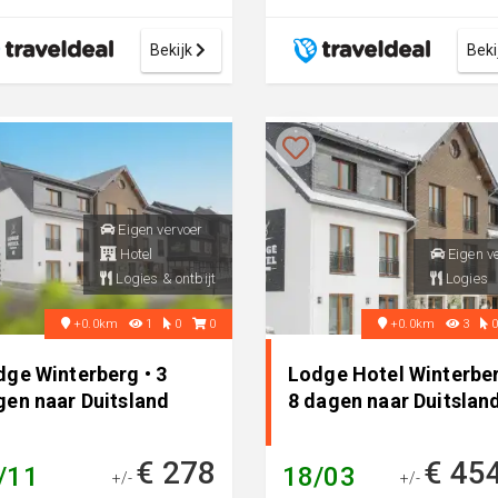
Bekijk
Beki
Eigen vervoer
Hotel
Eigen v
Logies & ontbijt
Logies
+0.0km
1
0
0
+0.0km
3
dge Winterberg • 3
Lodge Hotel Winterber
gen naar Duitsland
8 dagen naar Duitslan
€ 278
€ 45
/11
18/03
+/-
+/-