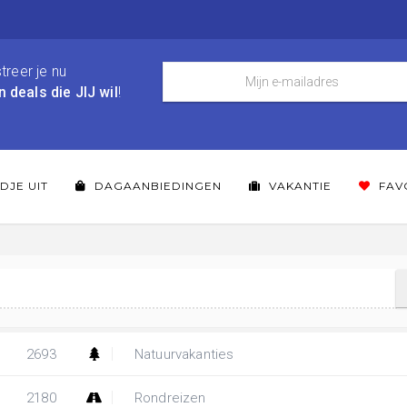
treer je nu
n deals die JIJ wil
!
DJE UIT
DAGAANBIEDINGEN
VAKANTIE
FAV
2693
Natuurvakanties
2180
Rondreizen