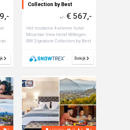
Collection by Best
Western in Duitsland
9,-
€ 567,-
+/-
el
Het moderne 4-sterren hotel
Mountain View Hotel Willingen,
van
BW Signature Collection by Best
 in
Western ligt op ca. 250van het
c...
jk
Bekijk
4
0
+110.0km
16
0
0