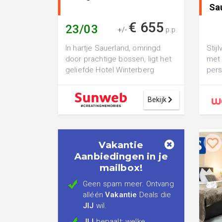
Sau
2..
€ 655
23/03
+/-
p.p.
In hartje Sauerland, omringd
Stij
door prachtige bossen, ligt het
met 
geliefde Hotel Winterberg
pers
Resort. Het hotel biedt een
en w
geweldig...
Bekijk
Vakantie
Aanbiedingen in je
mailbox!
Geen spam meer. Ontvang
alléén
Vakantie
Deals die
JIJ
wil.
JIJ
bepaalt: welke