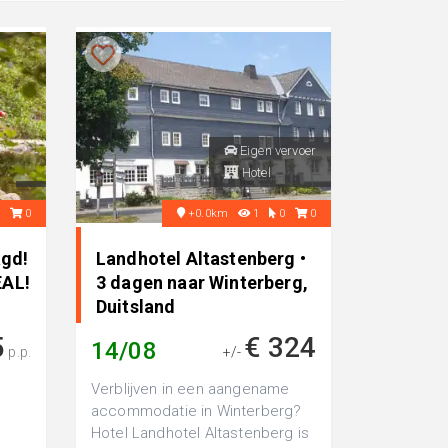
Eigen vervoer
Hotel
6
0
+0.0km
1
0
0
agd!
Landhotel Altastenberg •
EAL!
3 dagen naar Winterberg,
Duitsland
5
€ 324
14/08
p.p.
+/-
Verblijven in een aangename
accommodatie in Winterberg?
Hotel Landhotel Altastenberg is