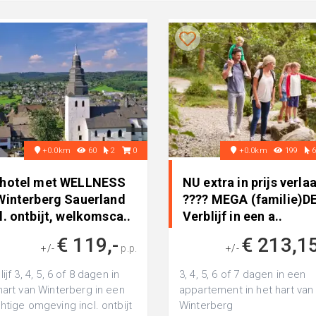
+0.0km
60
2
0
+0.0km
199
-hotel met WELLNESS
NU extra in prijs verla
 Winterberg Sauerland
???? MEGA (familie)D
l. ontbijt, welkomsca..
Verblijf in een a..
€ 119,-
€ 213,1
+/-
p.p.
+/-
ijf 3, 4, 5, 6 of 8 dagen in
3, 4, 5, 6 of 7 dagen in een
hart van Winterberg in een
appartement in het hart van
htige omgeving incl. ontbijt
Winterberg