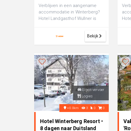
Verblijven in een aangename
Verb
accommodatie in Winterberg?
acc
Hotel Landgasthof Wullner is
Hote
een comfortabel 3-sterren
comf
hotel, perfe...
perf
Bekijk
Eigen vervoer
Logies
+0.0km
3
0
0
Hotel Winterberg Resort •
Va
8 dagen naar Duitsland
'Ro