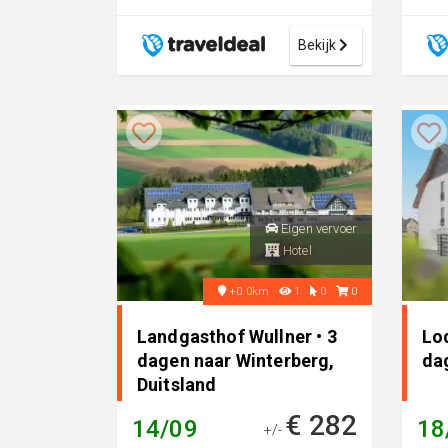
Bekijk
Eigen vervoer
Hotel
+0.0km
1
0
0
Landgasthof Wullner • 3
Lo
dagen naar Winterberg,
da
Duitsland
€ 282
14/09
18
+/-