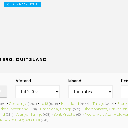
TERUG NAAR: HOME
Afstand:
Maand:
Rei
•
Oostenrijk
•
Italië
•
Nederland
•
Turkije
•
Frankr
758)
(6252)
(6065)
(4457)
(3495)
dorp, Nederland
•
Barcelona, Spanje
•
Chersonissos, Griekenlan
(500)
(532)
and
•
Alanya, Turkije
•
Split, Kroatië
•
Noord Male Atol, Maldive
(211)
(678)
(60)
•
New York City, Amerika
(298)