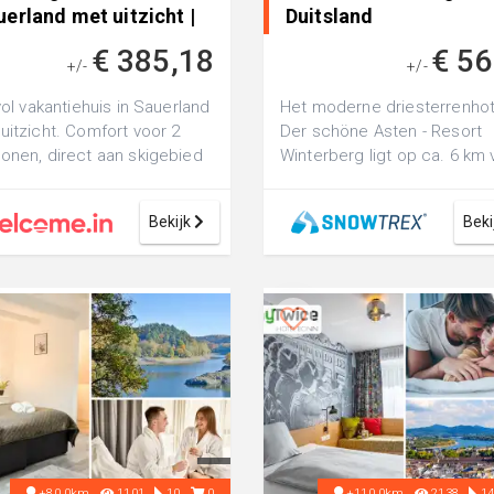
erland met uitzicht |
Duitsland
€ 385,18
€ 56
+/-
+/-
lvol vakantiehuis in Sauerland
Het moderne driesterrenhot
uitzicht. Comfort voor 2
Der schöne Asten - Resort
onen, direct aan skigebied
Winterberg ligt op ca. 6 km 
andelroutes.
het centrum van Winterberg,
...
Bekijk
Beki
+80.0km
1101
10
0
+110.0km
2138
1