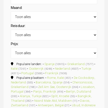
Maand:
Reisduur:
Prijs:
Populaire landen: •
Spanje
•
Griekenland
•
(10915)
(7577)
Italië
•
Oostenrijk
•
Nederland
•
Turkije
(7261)
(6246)
(4507)
•
Portugal
•
Frankrijk
(4311)
(2568)
(1936)
Populaire plaatsen: •
Rome, Italië
•
De Cocksdorp,
(451)
Nederland
•
Barcelona, Spanje
•
Chersonissos,
(505)
(514)
Griekenland
•
Zell Am See, Oostenrijk
•
Lissabon,
(198)
(264)
Portugal
•
Parijs, Frankrijk
•
Berlijn, Duitsland
(364)
(416)
•
Alanya, Turkije
•
Split, Kroatië
•
Bangkok,
(200)
(622)
(55)
Thailand
•
Noord Male Atol, Maldiven
•
Davos,
(282)
(11)
Zwitserland
•
Antwerpen, België
•
Ubud, Indonesie
(107)
(27)