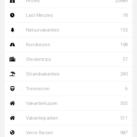
Hotels
20689
Last Minutes
18
Natuurvakanties
153
Rondreizen
198
Stedentrips
57
Strandvakanties
240
Treinreizen
6
Vakantiehuizen
355
Vakantieparken
511
Verre Reizen
987