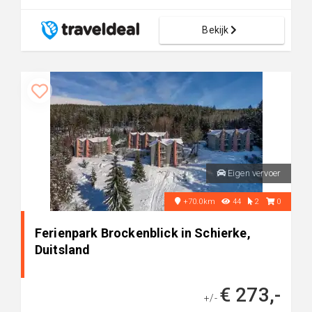
Bekijk
Eigen vervoer
+70.0km
44
2
0
Ferienpark Brockenblick in Schierke,
Duitsland
€ 273,-
+/-