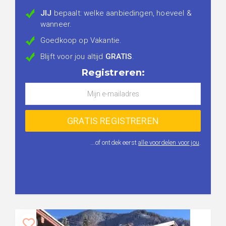
JIJ
bepaalt: welke aanbiedingen, hoeveel &
wanneer.
Goedkoop op Vakantie.
Blijft voor jou altijd
GRATIS
.
Registreren:
...of ontdek eerst
alle voordelen voor jou
.