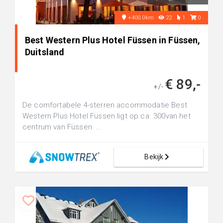
+400.0km
22
1
0
Best Western Plus Hotel Füssen in Füssen,
Duitsland
€ 89,-
+/-
De comfortabele 4-sterren accommodatie Best
Western Plus Hotel Füssen ligt op ca. 300van het
centrum van Füssen. ...
Bekijk