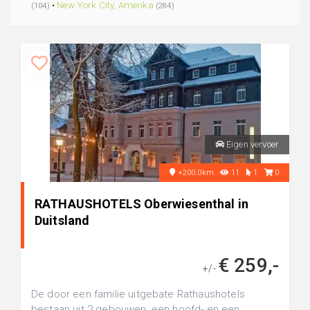
•
New York City, Amerika
(104)
(284)
Eigen vervoer
+200.0km
11
1
0
RATHAUSHOTELS Oberwiesenthal in
Duitsland
€ 259,-
+/-
De door een familie uitgebate Rathaushotels
bestaan uit 2 gebouwen, een hoofd- en een