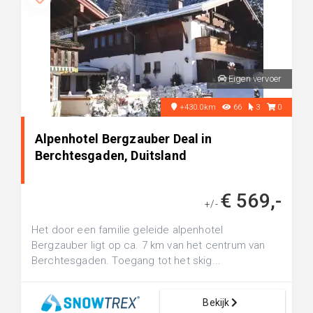
Eigen vervoer
+430.0km
66
3
0
Alpenhotel Bergzauber Deal in
Berchtesgaden, Duitsland
€ 569,-
+/-
Het door een familie geleide alpenhotel
Bergzauber ligt op ca. 7 km van het centrum van
Berchtesgaden. Toegang tot het skig...
Bekijk