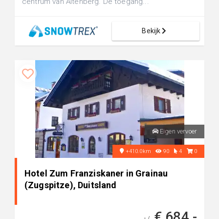
centrum van Altenberg. De toegang...
Bekijk
Eigen vervoer
+410.0km
90
4
0
Hotel Zum Franziskaner in Grainau
(Zugspitze), Duitsland
€ 684,-