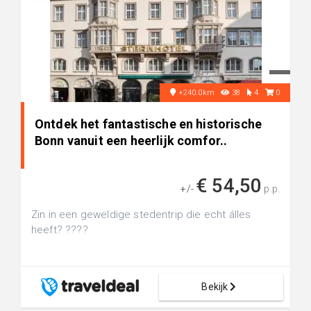
+240.0km
38
4
0
Ontdek het fantastische en historische
Bonn vanuit een heerlijk comfor..
€ 54,50
+/-
p.p.
Zin in een geweldige stedentrip die echt álles
heeft? ????
Bekijk