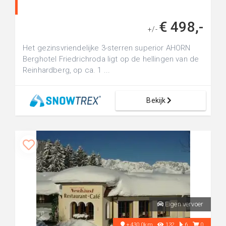
€ 498,-
+/-
Het gezinsvriendelijke 3-sterren superior AHORN
Berghotel Friedrichroda ligt op de hellingen van de
Reinhardberg, op ca. 1 ...
Bekijk
Eigen vervoer
+430.0km
132
6
0