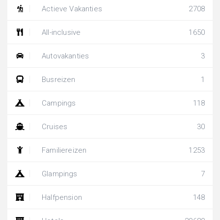
Actieve Vakanties
2708
All-inclusive
1650
Autovakanties
3
Busreizen
1
Campings
118
Cruises
30
Familiereizen
1253
Glampings
7
Halfpension
148