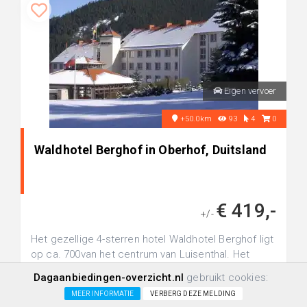
Eigen vervoer
+50.0km
93
4
0
Waldhotel Berghof in Oberhof, Duitsland
€ 419,-
+/-
Het gezellige 4-sterren hotel Waldhotel Berghof ligt
op ca. 700van het centrum van Luisenthal. Het
centrum van Oberhof, ide...
Dagaanbiedingen-overzicht.nl
gebruikt cookies:
MEER INFORMATIE
VERBERG DEZE MELDING