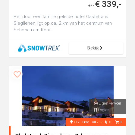
€ 339,-
+/-
Het door een familie geleide hotel Gästehaus
Siegllehen ligt op ca. 2 km van het centrum van
Schönau am Köni...
Bekijk
Eigen vervoer
Logies
+120.0km
217
10
0