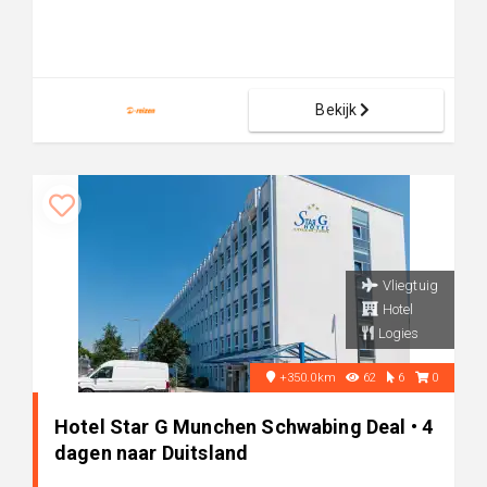
Bekijk
Vliegtuig
Hotel
Logies
+350.0km
62
6
0
Hotel Star G Munchen Schwabing Deal • 4
dagen naar Duitsland