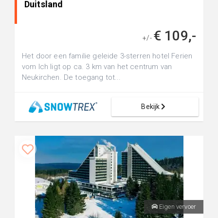
Duitsland
€ 109,-
+/-
Het door een familie geleide 3-sterren hotel Ferien
vom Ich ligt op ca. 3 km van het centrum van
Neukirchen. De toegang tot...
Bekijk
Eigen vervoer