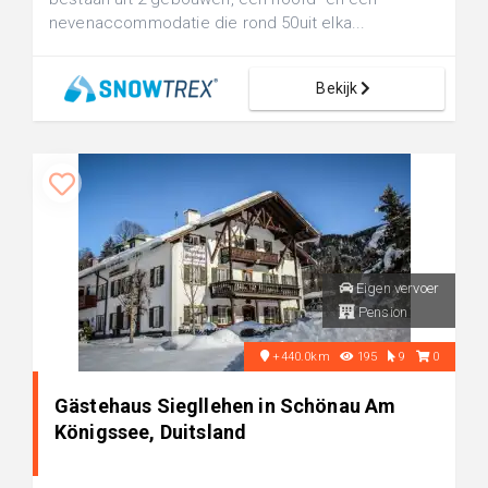
nevenaccommodatie die rond 50uit elka...
Bekijk
Eigen vervoer
Pension
+440.0km
195
9
0
Gästehaus Siegllehen in Schönau Am
Königssee, Duitsland