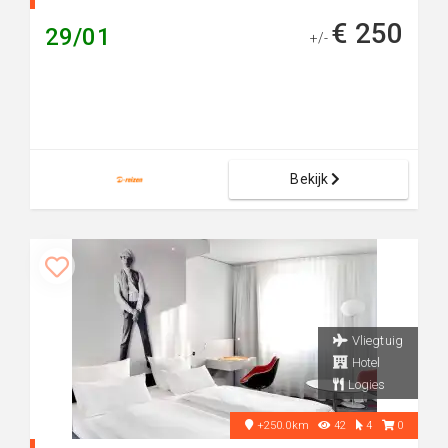
€ 250
29/01
+/-
Bekijk
Vliegtuig
Hotel
Logies
+250.0km
42
4
0