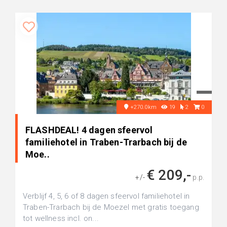
+270.0km
19
2
0
FLASHDEAL! 4 dagen sfeervol
familiehotel in Traben-Trarbach bij de
Moe..
€ 209,-
+/-
p.p.
Verblijf 4, 5, 6 of 8 dagen sfeervol familiehotel in
Traben-Trarbach bij de Moezel met gratis toegang
tot wellness incl. on...