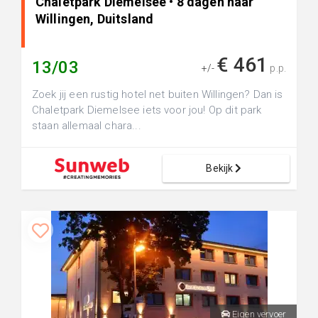
Chaletpark Diemelsee • 8 dagen naar
Willingen, Duitsland
€ 461
13/03
+/-
p.p.
Zoek jij een rustig hotel net buiten Willingen? Dan is
Chaletpark Diemelsee iets voor jou! Op dit park
staan allemaal chara...
Bekijk
Eigen vervoer