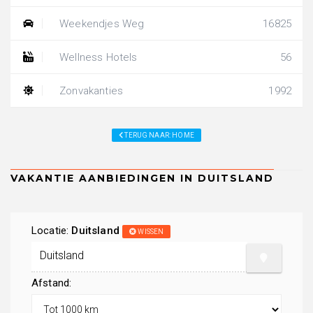
Weekendjes Weg
16825
Wellness Hotels
56
Zonvakanties
1992
TERUG NAAR: HOME
Locatie:
Duitsland
WISSEN
Afstand: