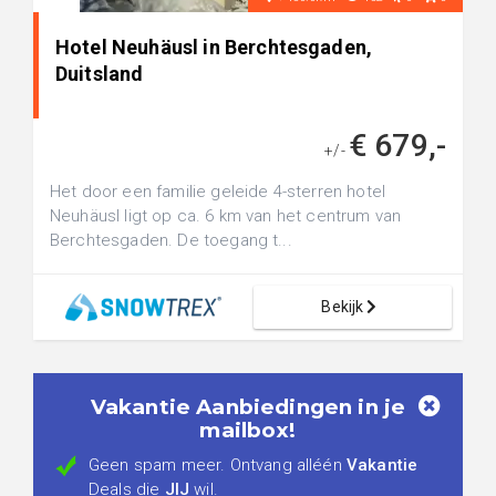
Hotel Neuhäusl in Berchtesgaden,
Duitsland
€ 679,-
+/-
Het door een familie geleide 4-sterren hotel
Neuhäusl ligt op ca. 6 km van het centrum van
Berchtesgaden. De toegang t...
Bekijk
Vakantie Aanbiedingen in je
mailbox!
Geen spam meer. Ontvang alléén
Vakantie
Deals die
JIJ
wil.