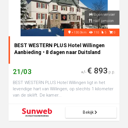
Eigen vervoer
Half pension
+130.0km
110
5
0
BEST WESTERN PLUS Hotel Willingen
Aanbieding • 8 dagen naar Duitsland
€ 893
21/03
+/-
p.p.
BEST WESTERN PLUS Hotel Willingen ligt in het
levendige hart van Willingen, op slechts 1 kilometer
van de skilift. De kamer...
Bekijk