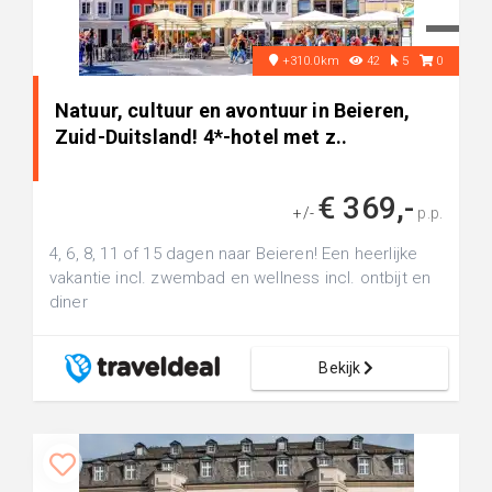
+310.0km
42
5
0
Natuur, cultuur en avontuur in Beieren,
Zuid-Duitsland! 4*-hotel met z..
€ 369,-
+/-
p.p.
4, 6, 8, 11 of 15 dagen naar Beieren! Een heerlijke
vakantie incl. zwembad en wellness incl. ontbijt en
diner
Bekijk