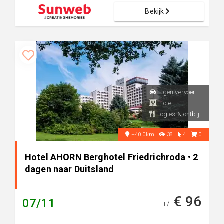
Bekijk
Eigen vervoer
Hotel
Logies & ontbijt
+40.0km
38
4
0
Hotel AHORN Berghotel Friedrichroda • 2
dagen naar Duitsland
€ 96
07/11
+/-