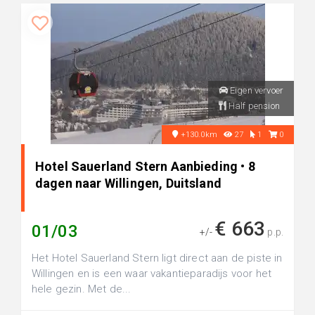
Eigen vervoer
Half pension
+130.0km
27
1
0
Hotel Sauerland Stern Aanbieding • 8
dagen naar Willingen, Duitsland
€ 663
01/03
+/-
p.p.
Het Hotel Sauerland Stern ligt direct aan de piste in
Willingen en is een waar vakantieparadijs voor het
hele gezin. Met de...