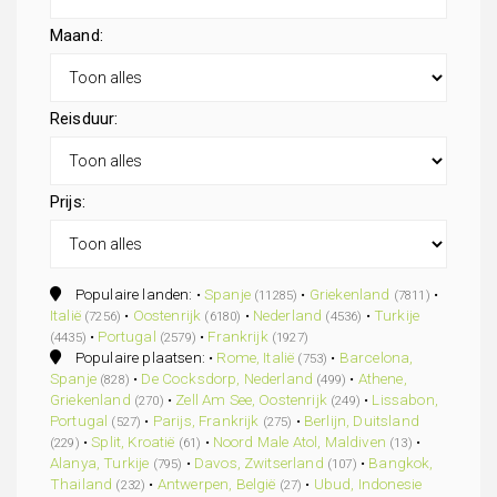
Maand:
Reisduur:
Prijs:
Populaire landen: •
Spanje
•
Griekenland
•
(11285)
(7811)
Italië
•
Oostenrijk
•
Nederland
•
Turkije
(7256)
(6180)
(4536)
•
Portugal
•
Frankrijk
(4435)
(2579)
(1927)
Populaire plaatsen: •
Rome, Italië
•
Barcelona,
(753)
Spanje
•
De Cocksdorp, Nederland
•
Athene,
(828)
(499)
Griekenland
•
Zell Am See, Oostenrijk
•
Lissabon,
(270)
(249)
Portugal
•
Parijs, Frankrijk
•
Berlijn, Duitsland
(527)
(275)
•
Split, Kroatië
•
Noord Male Atol, Maldiven
•
(229)
(61)
(13)
Alanya, Turkije
•
Davos, Zwitserland
•
Bangkok,
(795)
(107)
Thailand
•
Antwerpen, België
•
Ubud, Indonesie
(232)
(27)