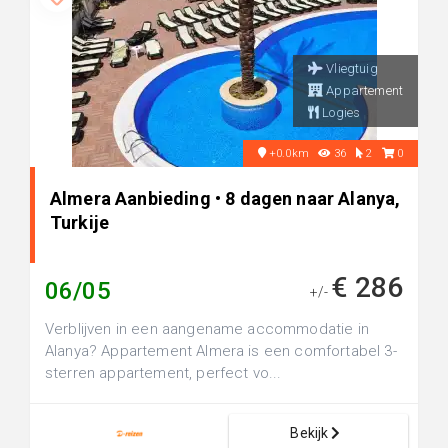
Vliegtuig
Appartement
Logies
+0.0km
36
2
0
Almera Aanbieding • 8 dagen naar Alanya,
Turkije
€ 286
06/05
+/-
Verblijven in een aangename accommodatie in
Alanya? Appartement Almera is een comfortabel 3-
sterren appartement, perfect vo...
Bekijk