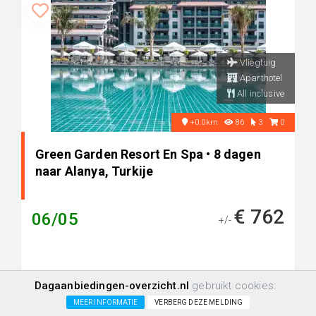
Vliegtuig
Aparthotel
All inclusive
+0.0km
86
3
0
Green Garden Resort En Spa • 8 dagen
naar Alanya, Turkije
€ 762
06/05
+/-
Dagaanbiedingen-overzicht.nl
gebruikt cookies:
MEER INFORMATIE
VERBERG DEZE MELDING