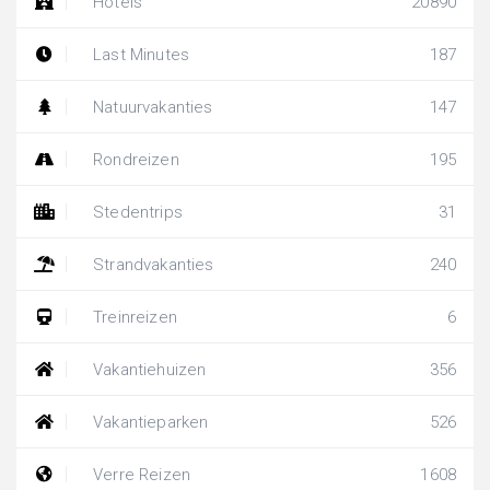
Hotels
20890
Last Minutes
187
Natuurvakanties
147
Rondreizen
195
Stedentrips
31
Strandvakanties
240
Treinreizen
6
Vakantiehuizen
356
Vakantieparken
526
Verre Reizen
1608