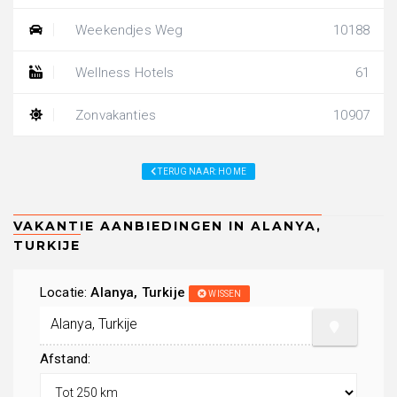
Weekendjes Weg
10188
Wellness Hotels
61
Zonvakanties
10907
TERUG NAAR: HOME
Locatie:
Alanya, Turkije
WISSEN
Afstand: