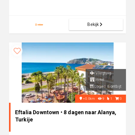
Bekijk
Vliegtuig
Hotel
Logies & ontbijt
+0.0km
9
1
0
Eftalia Downtown • 8 dagen naar Alanya,
Turkije