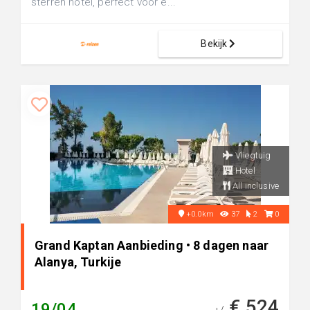
sterren hotel, perfect voor e...
Bekijk
Vliegtuig
Hotel
All inclusive
+0.0km
37
2
0
Grand Kaptan Aanbieding • 8 dagen naar
Alanya, Turkije
€ 524
19/04