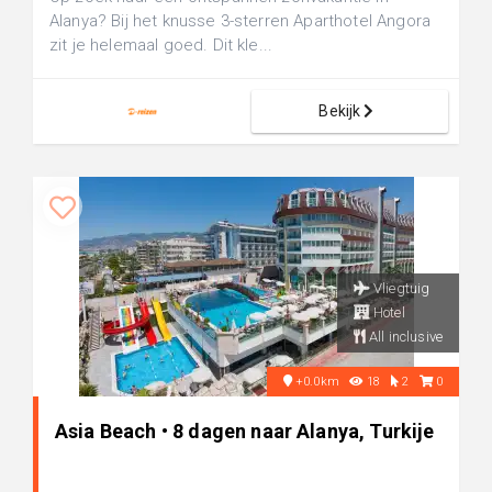
Alanya? Bij het knusse 3-sterren Aparthotel Angora
zit je helemaal goed. Dit kle...
Bekijk
Vliegtuig
Hotel
All inclusive
+0.0km
18
2
0
Asia Beach • 8 dagen naar Alanya, Turkije