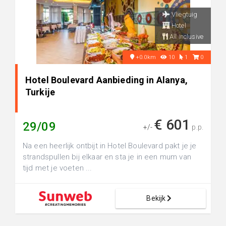
Vliegtuig
Hotel
All inclusive
+0.0km
10
1
0
Hotel Boulevard Aanbieding in Alanya,
Turkije
€ 601
29/09
+/-
p.p.
Na een heerlijk ontbijt in Hotel Boulevard pakt je je
strandspullen bij elkaar en sta je in een mum van
tijd met je voeten ...
Bekijk