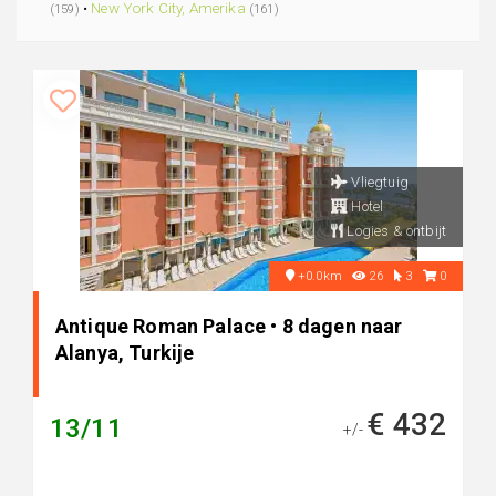
•
New York City, Amerika
(159)
(161)
Vliegtuig
Hotel
Logies & ontbijt
+0.0km
26
3
0
Antique Roman Palace • 8 dagen naar
Alanya, Turkije
€ 432
13/11
+/-