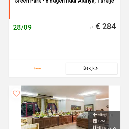
Green Park • 8 dagen naar Alanya, Turkije
€ 284
28/09
+/-
Bekijk
Vliegtuig
Hotel
All inclusive