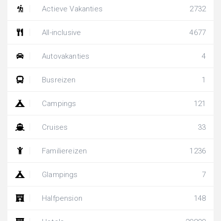
Actieve Vakanties
2732
All-inclusive
4677
Autovakanties
4
Busreizen
1
Campings
121
Cruises
33
Familiereizen
1236
Glampings
7
Halfpension
148