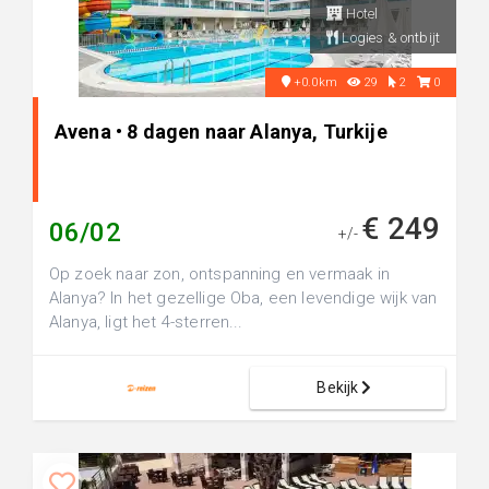
Hotel
Logies & ontbijt
+0.0km
29
2
0
Avena • 8 dagen naar Alanya, Turkije
€ 249
06/02
+/-
Op zoek naar zon, ontspanning en vermaak in
Alanya? In het gezellige Oba, een levendige wijk van
Alanya, ligt het 4-sterren...
Bekijk