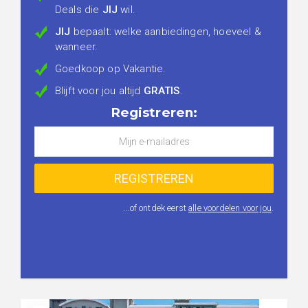
Deals die
JIJ
wil.
JIJ
bepaalt: welke aanbiedingen, hoeveel &
wanneer.
Goedkoop op Vakantie.
Blijft voor jou altijd
GRATIS
.
Registreren:
...of ontdek eerst
alle voordelen voor jou
.