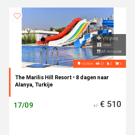
Vliegtuig
Hotel
All inclusive
+0.0km
21
2
0
The Marilis Hill Resort • 8 dagen naar
Alanya, Turkije
€ 510
17/09
+/-