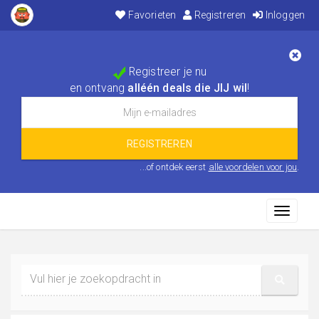
Favorieten
Registreren
Inloggen
Registreer je nu
en ontvang
alléén deals die JIJ wil
!
...of ontdek eerst
alle voordelen voor jou
.
Toggle
navigati