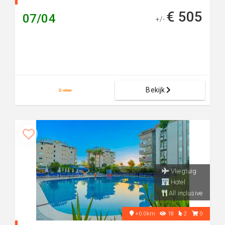
€ 505
07/04
+/-
Bekijk
Vliegtuig
Hotel
All inclusive
+0.0km
18
2
0