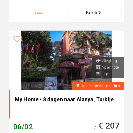
Bekijk
Vliegtuig
Aparthotel
Logies
+0.0km
64
5
0
My Home • 8 dagen naar Alanya, Turkije
€ 207
06/02
+/-