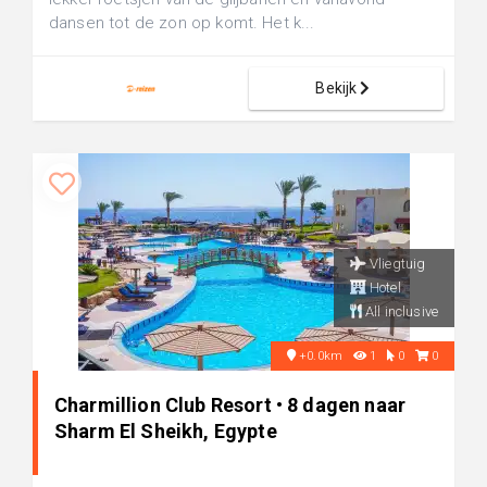
dansen tot de zon op komt. Het k...
Bekijk
Vliegtuig
Hotel
All inclusive
+0.0km
1
0
0
Charmillion Club Resort • 8 dagen naar
Sharm El Sheikh, Egypte