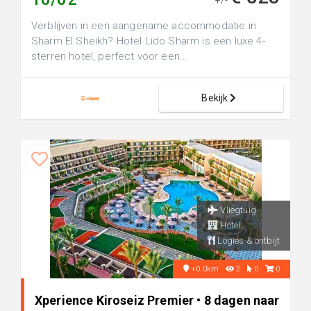
+/-
Verblijven in een aangename accommodatie in
Sharm El Sheikh? Hotel Lido Sharm is een luxe 4-
sterren hotel, perfect voor een...
Bekijk
Vliegtuig
Hotel
Logies & ontbijt
+0.0km
2
0
0
Xperience Kiroseiz Premier • 8 dagen naar