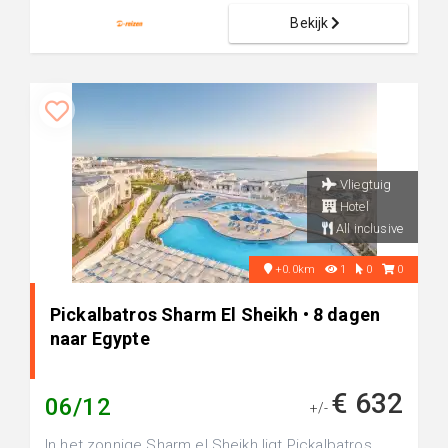
Bekijk
Vliegtuig
Hotel
All inclusive
+0.0km
1
0
0
Pickalbatros Sharm El Sheikh • 8 dagen
naar Egypte
€ 632
06/12
+/-
In het zonnige Sharm el Sheikh ligt Pickalbatros