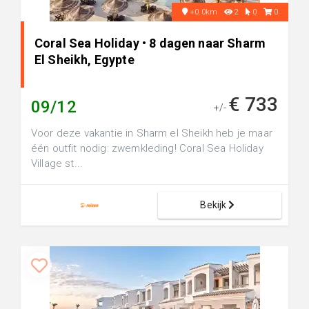
+0.0km
2
0
0
Coral Sea Holiday • 8 dagen naar Sharm
El Sheikh, Egypte
€ 733
09/12
+/-
Voor deze vakantie in Sharm el Sheikh heb je maar
één outfit nodig: zwemkleding! Coral Sea Holiday
Village st...
Bekijk