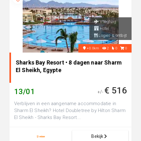
Vliegtuig
Hotel
Logies & ontbijt
+0.0km
2
0
0
Sharks Bay Resort • 8 dagen naar Sharm
El Sheikh, Egypte
€ 516
13/01
+/-
Verblijven in een aangename accommodatie in
Sharm El Sheikh? Hotel Doubletree by Hilton Sharm
El Sheikh - Sharks Bay Resort...
Bekijk