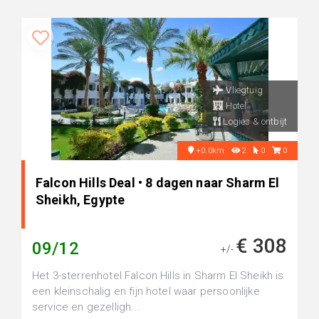
Vliegtuig
Hotel
Logies & ontbijt
+0.0km
2
0
0
Falcon Hills Deal • 8 dagen naar Sharm El
Sheikh, Egypte
€ 308
09/12
+/-
Het 3-sterrenhotel Falcon Hills in Sharm El Sheikh is
een kleinschalig en fijn hotel waar persoonlijke
service en gezelligh...