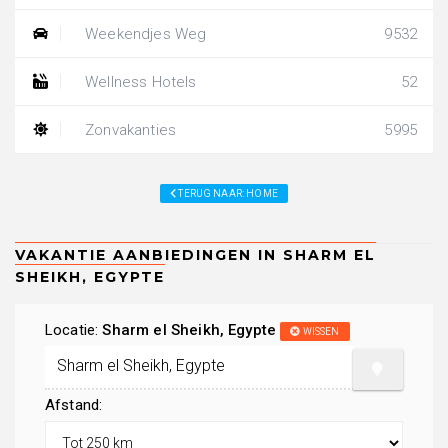
Weekendjes Weg
9532
Wellness Hotels
52
Zonvakanties
5995
TERUG NAAR: HOME
Locatie:
Sharm el Sheikh, Egypte
WISSEN
Afstand: