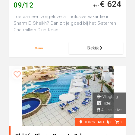
€ 624
09/12
+/-
Toe aan een zorgeloze all inclusive vakantie in
Sharm El Sheikh? Dan zit je goed bij het 5-sterren
Charmillion Club Resort....
Bekijk
Vliegtuig
Hotel
All inclusive
+0.0km
1
0
0