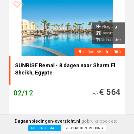
Vliegtuig
Resort
All inclusive
+0.0km
2
0
0
SUNRISE Remal • 8 dagen naar Sharm El
Sheikh, Egypte
€ 564
02/12
+/-
Dagaanbiedingen-overzicht.nl
gebruikt cookies:
MEER INFORMATIE
VERBERG DEZE MELDING