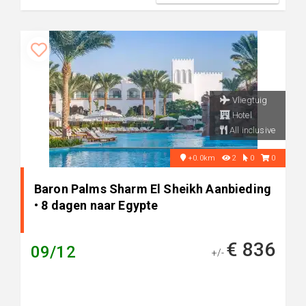
Vliegtuig
Hotel
All inclusive
+0.0km
2
0
0
Baron Palms Sharm El Sheikh Aanbieding
• 8 dagen naar Egypte
€ 836
09/12
+/-