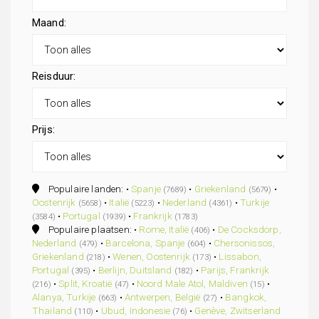
Maand:
Reisduur:
Prijs:
Populaire landen: •
Spanje
•
Griekenland
•
(7689)
(5679)
Oostenrijk
•
Italië
•
Nederland
•
Turkije
(5658)
(5223)
(4361)
•
Portugal
•
Frankrijk
(3584)
(1939)
(1783)
Populaire plaatsen: •
Rome, Italië
•
De Cocksdorp,
(406)
Nederland
•
Barcelona, Spanje
•
Chersonissos,
(479)
(604)
Griekenland
•
Wenen, Oostenrijk
•
Lissabon,
(218)
(173)
Portugal
•
Berlijn, Duitsland
•
Parijs, Frankrijk
(395)
(182)
•
Split, Kroatië
•
Noord Male Atol, Maldiven
•
(216)
(47)
(15)
Alanya, Turkije
•
Antwerpen, België
•
Bangkok,
(663)
(27)
Thailand
•
Ubud, Indonesie
•
Genève, Zwitserland
(110)
(76)