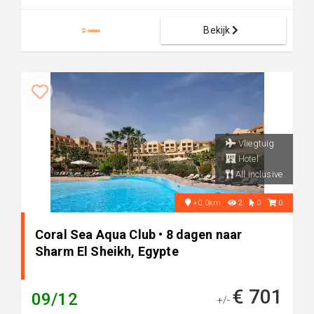
Bekijk
Vliegtuig
Hotel
All inclusive
+0.0km
2
0
0
Coral Sea Aqua Club • 8 dagen naar
Sharm El Sheikh, Egypte
€ 701
09/12
+/-