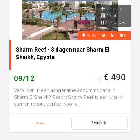
Vliegtuig
Resort
All inclusive
+0.0km
1
0
0
Sharm Reef • 8 dagen naar Sharm El
Sheikh, Egypte
€ 490
09/12
+/-
Verblijven in een aangename accommodatie in
Sharm El Sheikh? Resort Sharm Reef is een luxe 4-
sterren resort, perfect voor e...
Bekijk