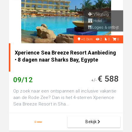
Vliegtuig
Hotel
Logies & ontbijt
+0.0km
2
0
0
Xperience Sea Breeze Resort Aanbieding
• 8 dagen naar Sharks Bay, Egypte
€ 588
09/12
+/-
Op zoek naar een ontspannen all inclusive vakantie
aan de Rode Zee? Dan is het 4-sterren Xperience
Sea Breeze Resort in Sha...
Bekijk