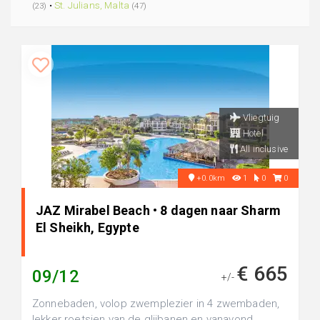
•
St. Julians, Malta
(23)
(47)
Vliegtuig
Hotel
All inclusive
+0.0km
1
0
0
JAZ Mirabel Beach • 8 dagen naar Sharm
El Sheikh, Egypte
€ 665
09/12
+/-
Zonnebaden, volop zwemplezier in 4 zwembaden,
lekker roetsjen van de glijbanen en vanavond