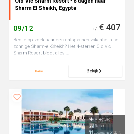
Old Vic Sharm Resort • 8 dagen naar
Sharm El Sheikh, Egypte
€ 407
09/12
+/-
Ben je op zoek naar een ontspannen vakantie in het
zonnige Sharm-el-Sheikh? Het 4-sterren Old Vic
Sharm Resort biedt alles ...
Bekijk
Vliegtuig
Resort
Logies & ontbijt