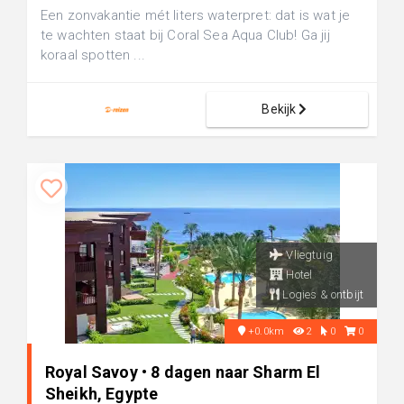
Een zonvakantie mét liters waterpret: dat is wat je
te wachten staat bij Coral Sea Aqua Club! Ga jij
koraal spotten ...
Bekijk
Vliegtuig
Hotel
Logies & ontbijt
+0.0km
2
0
0
Royal Savoy • 8 dagen naar Sharm El
Sheikh, Egypte