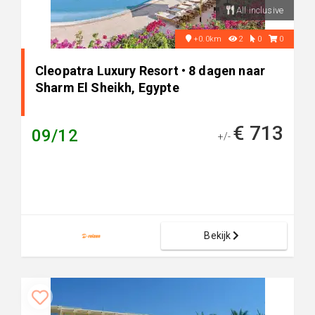
All inclusive
+0.0km
2
0
0
Cleopatra Luxury Resort • 8 dagen naar
Sharm El Sheikh, Egypte
€ 713
09/12
+/-
Bekijk