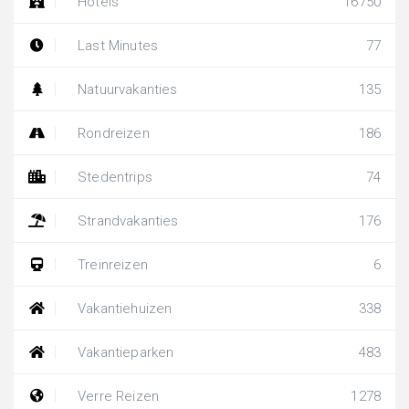
Hotels
16750
Last Minutes
77
Natuurvakanties
135
Rondreizen
186
Stedentrips
74
Strandvakanties
176
Treinreizen
6
Vakantiehuizen
338
Vakantieparken
483
Verre Reizen
1278