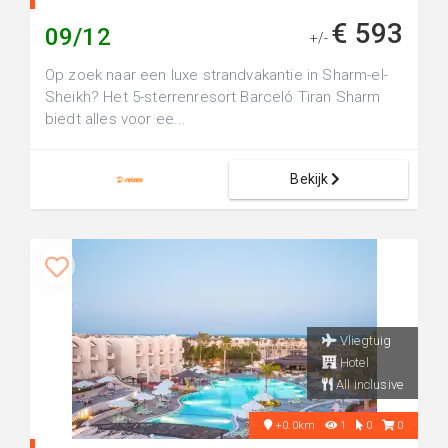
€ 593
09/12
+/-
Op zoek naar een luxe strandvakantie in Sharm-el-
Sheikh? Het 5-sterrenresort Barceló Tiran Sharm
biedt alles voor ee...
Bekijk
Vliegtuig
Hotel
All inclusive
+0.0km
1
0
0