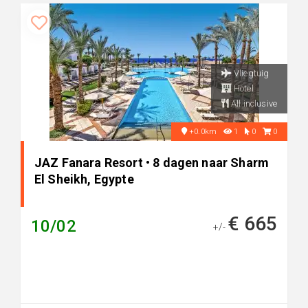
Vliegtuig
Hotel
All inclusive
+0.0km
1
0
0
JAZ Fanara Resort • 8 dagen naar Sharm
El Sheikh, Egypte
€ 665
10/02
+/-