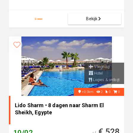
Bekijk
Vliegtuig
Hotel
Logies & ontbijt
+0.0km
2
0
0
Lido Sharm • 8 dagen naar Sharm El
Sheikh, Egypte
€ 528
10/02