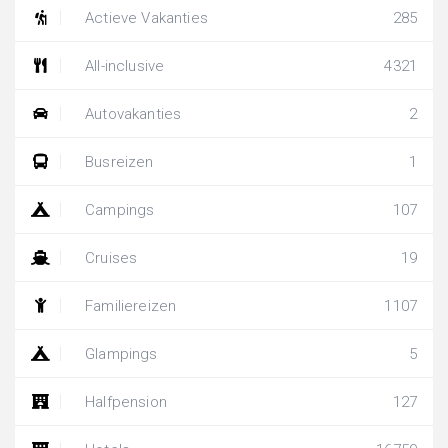
Actieve Vakanties
285
All-inclusive
4321
Autovakanties
2
Busreizen
1
Campings
107
Cruises
19
Familiereizen
1107
Glampings
5
Halfpension
127