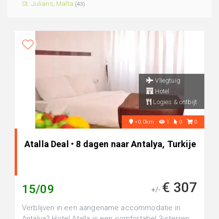
St. Julians, Malta
(43)
Vliegtuig
Hotel
Logies & ontbijt
+0.0km
1
0
0
Atalla Deal • 8 dagen naar Antalya, Turkije
€ 307
15/09
+/-
Verblijven in een aangename accommodatie in
Antalya? Hotel Atalla is een comfortabel 3-sterren