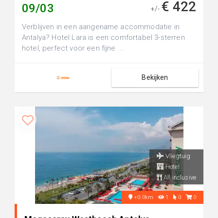
€ 422
09/03
+/-
Verblijven in een aangename accommodatie in
Antalya? Hotel Lara is een comfortabel 3-sterren
hotel, perfect voor een fijne ...
Bekijken
Vliegtuig
Hotel
All inclusive
+0.0km
1
0
0