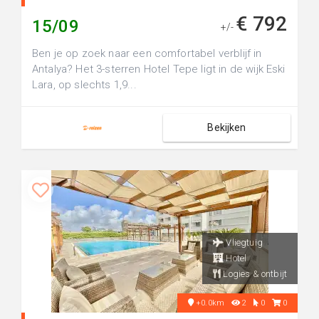
€ 792
15/09
+/-
Ben je op zoek naar een comfortabel verblijf in
Antalya? Het 3-sterren Hotel Tepe ligt in de wijk Eski
Lara, op slechts 1,9...
Bekijken
Vliegtuig
Hotel
Logies & ontbijt
+0.0km
2
0
0