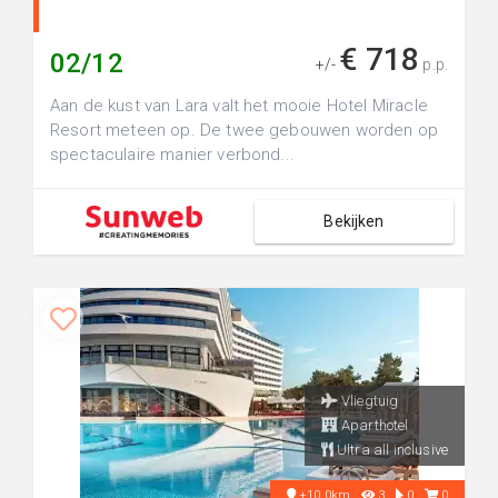
€ 718
02/12
+/-
p.p.
Aan de kust van Lara valt het mooie Hotel Miracle
Resort meteen op. De twee gebouwen worden op
spectaculaire manier verbond...
Bekijken
Vliegtuig
Aparthotel
Ultra all inclusive
+10.0km
3
0
0