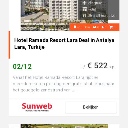
Vliegtuig
Hotel
Ultra all inclusive
+10.0km
6
0
0
Hotel Ramada Resort Lara Deal in Antalya
Lara, Turkije
€ 522
02/12
+/-
p.p.
Vanaf het Hotel Ramada Resort Lara rijdt er
meerdere keren per dag een gratis shuttlebus naar
het goudgele zandstrand van L...
Bekijken