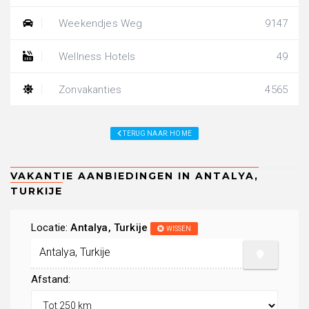
Weekendjes Weg
9147
Wellness Hotels
49
Zonvakanties
4565
TERUG NAAR: HOME
Locatie:
Antalya, Turkije
WISSEN
Afstand: