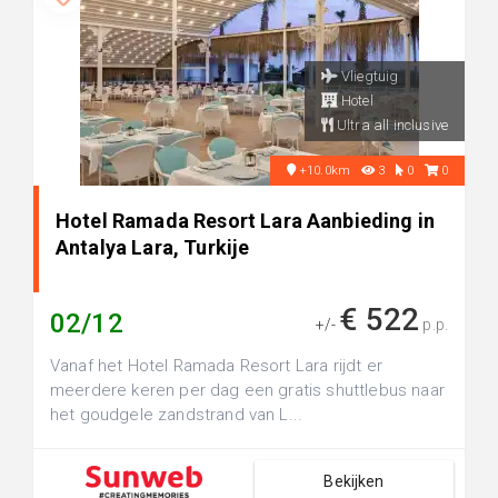
Vliegtuig
Hotel
Ultra all inclusive
+10.0km
3
0
0
Hotel Ramada Resort Lara Aanbieding in
Antalya Lara, Turkije
€ 522
02/12
+/-
p.p.
Vanaf het Hotel Ramada Resort Lara rijdt er
meerdere keren per dag een gratis shuttlebus naar
het goudgele zandstrand van L...
Bekijken