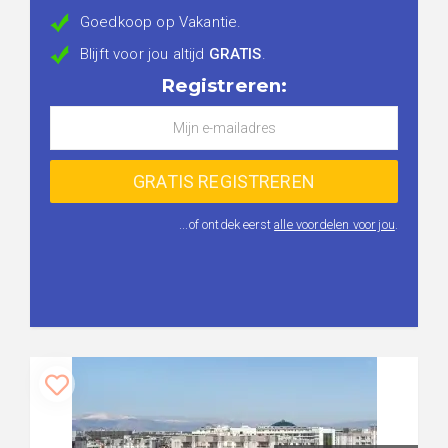
Goedkoop op Vakantie.
Blijft voor jou altijd
GRATIS
.
Registreren:
...of ontdek eerst
alle voordelen voor jou
.