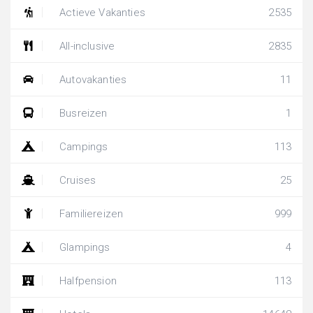
Actieve Vakanties
2535
All-inclusive
2835
Autovakanties
11
Busreizen
1
Campings
113
Cruises
25
Familiereizen
999
Glampings
4
Halfpension
113