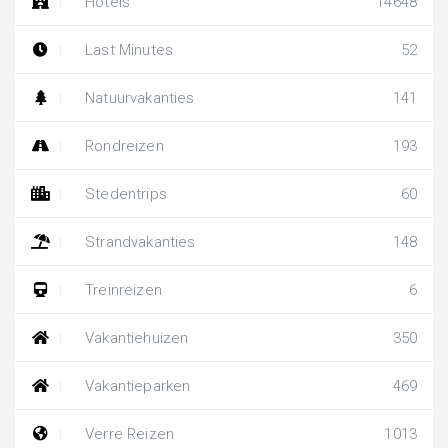
Hotels
14648
Last Minutes
52
Natuurvakanties
141
Rondreizen
193
Stedentrips
60
Strandvakanties
148
Treinreizen
6
Vakantiehuizen
350
Vakantieparken
469
Verre Reizen
1013