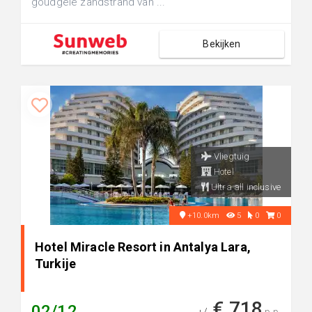
goudgele zandstrand van ...
Bekijken
Vliegtuig
Hotel
Ultra all inclusive
+10.0km
5
0
0
Hotel Miracle Resort in Antalya Lara,
Turkije
€ 718
02/12