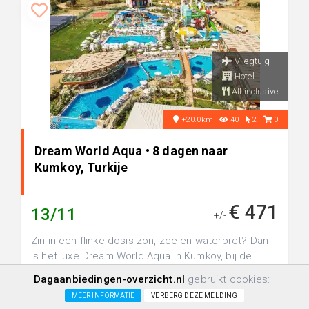
Vliegtuig
Hotel
All inclusive
+20.0km
40
2
0
Dream World Aqua • 8 dagen naar
Kumkoy, Turkije
€ 471
13/11
+/-
Zin in een flinke dosis zon, zee en waterpret? Dan
is het luxe Dream World Aqua in Kumkoy, bij de
levendige badplaats Side,...
Dagaanbiedingen-overzicht.nl
gebruikt cookies:
MEER INFORMATIE
VERBERG DEZE MELDING