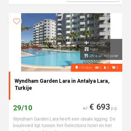
Vliegtuig
Hotel
Ultra all inclusive
+10.0km
5
0
0
Wyndham Garden Lara in Antalya Lara,
Turkije
€ 693
29/10
+/-
p.p.
Wyndham Garden Lara heeft een ideale ligging. De
boulevard ligt tussen het Selections hotel en het