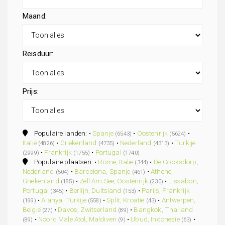
Maand:
Reisduur:
Prijs:
Populaire landen: •
Spanje
•
Oostenrijk
•
(6543)
(5624)
Italië
•
Griekenland
•
Nederland
•
Turkije
(4826)
(4735)
(4313)
•
Frankrijk
•
Portugal
(2999)
(1755)
(1740)
Populaire plaatsen: •
Rome, Italië
•
De Cocksdorp,
(344)
Nederland
•
Barcelona, Spanje
•
Athene,
(504)
(461)
Griekenland
•
Zell Am See, Oostenrijk
•
Lissabon,
(185)
(230)
Portugal
•
Berlijn, Duitsland
•
Parijs, Frankrijk
(345)
(153)
•
Alanya, Turkije
•
Split, Kroatië
•
Antwerpen,
(199)
(558)
(43)
België
•
Davos, Zwitserland
•
Bangkok, Thailand
(27)
(89)
•
Noord Male Atol, Maldiven
•
Ubud, Indonesie
•
(89)
(9)
(63)