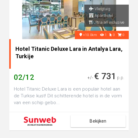
Vliegtuig
Aparthotel
Ultra all inclusive
+10.0km
1
0
0
Hotel Titanic Deluxe Lara in Antalya Lara,
Turkije
€ 731
02/12
+/-
p.p.
Hotel Titanic Deluxe Lara is een populair hotel aan
de Turkse kust! Dit schitterende hotel is in de vorm
van een schip gebo...
Bekijken