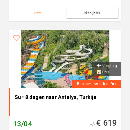
Bekijken
Vliegtuig
Hotel
+0.0km
0
0
0
Su • 8 dagen naar Antalya, Turkije
€ 619
13/04
+/-