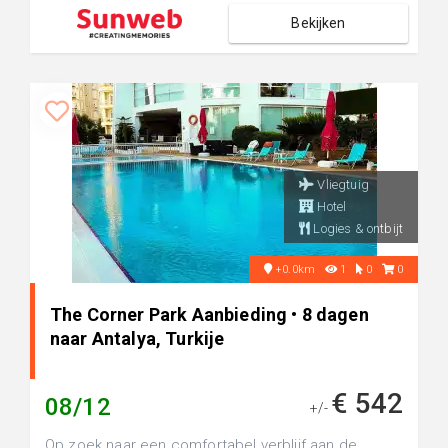
Bekijken
Vliegtuig
Hotel
Logies & ontbijt
+0.0km
1
0
0
The Corner Park Aanbieding • 8 dagen
naar Antalya, Turkije
€ 542
08/12
+/-
Op zoek naar een comfortabel verblijf aan de