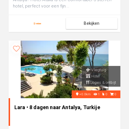
hotel, perfect voor een fijn...
Bekijken
Vliegtuig
Hotel
Logies & ontbijt
+0.0km
1
0
0
Lara • 8 dagen naar Antalya, Turkije