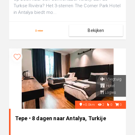
Turkse Rivièra? Het 3-sterren The Corner Park Hotel
in Antalya biedt mo...
Bekijken
Vliegtuig
Hotel
Logies
+0.0km
2
0
0
Tepe • 8 dagen naar Antalya, Turkije