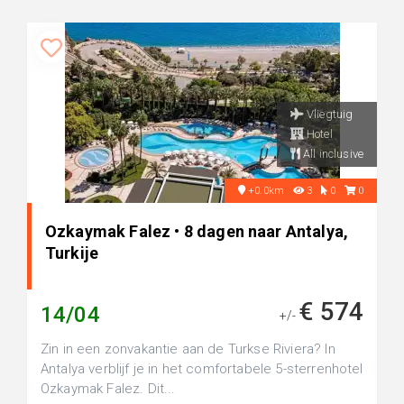
Vliegtuig
Hotel
All inclusive
+0.0km
3
0
0
Ozkaymak Falez • 8 dagen naar Antalya,
Turkije
€ 574
14/04
+/-
Zin in een zonvakantie aan de Turkse Riviera? In
Antalya verblijf je in het comfortabele 5-sterrenhotel
Ozkaymak Falez. Dit...