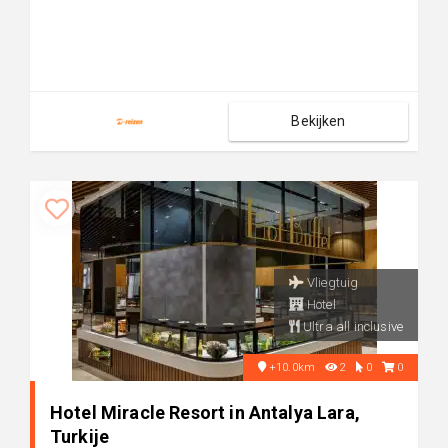
Bekijken
Vliegtuig
Hotel
Ultra all inclusive
+10.0km
2
0
0
Hotel Miracle Resort in Antalya Lara,
Turkije