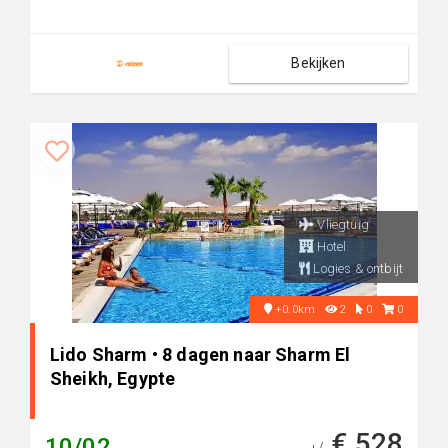
Bekijken
Vliegtuig
Hotel
Logies & ontbijt
+0.0km
2
0
0
Lido Sharm • 8 dagen naar Sharm El
Sheikh, Egypte
€ 528
10/02