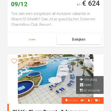
€ 624
09/12
+/-
Toe aan een zorgeloze all inclusive vakantie in
Sharm El Sheikh? Dan zit je goed bij het 5-sterren
Charmillion Club Resort....
Bekijken
Vliegtuig
Hotel
All inclusive
+0.0km
1
0
0