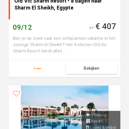
Old Vic Sharm Resort • 8 dagen naar
Sharm El Sheikh, Egypte
€ 407
09/12
+/-
Ben je op zoek naar een ontspannen vakantie in het
zonnige Sharm-el-Sheikh? Het 4-sterren Old Vic
Sharm Resort biedt alles ...
Bekijken
Vliegtuig
Resort
Logies & ontbijt