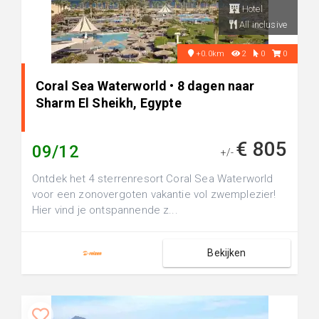
Hotel
All inclusive
+0.0km
2
0
0
Coral Sea Waterworld • 8 dagen naar
Sharm El Sheikh, Egypte
€ 805
09/12
+/-
Ontdek het 4 sterrenresort Coral Sea Waterworld
voor een zonovergoten vakantie vol zwemplezier!
Hier vind je ontspannende z...
Bekijken