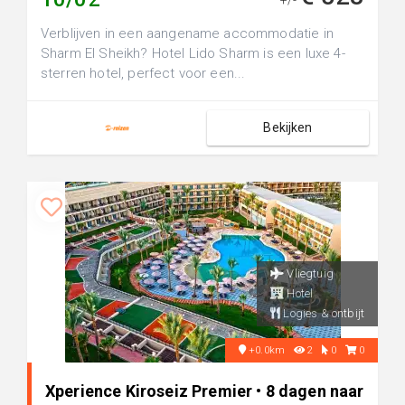
+/-
Verblijven in een aangename accommodatie in
Sharm El Sheikh? Hotel Lido Sharm is een luxe 4-
sterren hotel, perfect voor een...
Bekijken
Vliegtuig
Hotel
Logies & ontbijt
+0.0km
2
0
0
Xperience Kiroseiz Premier • 8 dagen naar