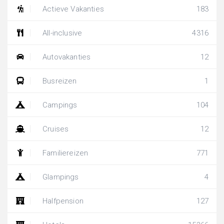
Actieve Vakanties
183
All-inclusive
4316
Autovakanties
12
Busreizen
1
Campings
104
Cruises
12
Familiereizen
771
Glampings
4
Halfpension
127