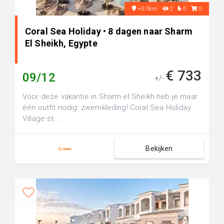
+0.0km
2
0
0
Coral Sea Holiday • 8 dagen naar Sharm
El Sheikh, Egypte
€ 733
09/12
+/-
Voor deze vakantie in Sharm el Sheikh heb je maar
één outfit nodig: zwemkleding! Coral Sea Holiday
Village st...
Bekijken