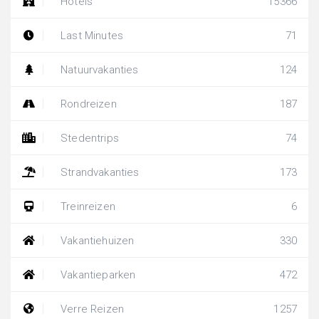
Hotels
15366
Last Minutes
71
Natuurvakanties
124
Rondreizen
187
Stedentrips
74
Strandvakanties
173
Treinreizen
6
Vakantiehuizen
330
Vakantieparken
472
Verre Reizen
1257