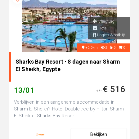
Vliegtuig
Hotel
Logies & ontbijt
+0.0km
2
0
0
Sharks Bay Resort • 8 dagen naar Sharm
El Sheikh, Egypte
€ 516
13/01
+/-
Verblijven in een aangename accommodatie in
Sharm El Sheikh? Hotel Doubletree by Hilton Sharm
El Sheikh - Sharks Bay Resort...
Bekijken