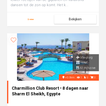
dansen tot de zon op komt. Het k...
Bekijken
Vliegtuig
Hotel
All inclusive
+0.0km
1
0
0
Charmillion Club Resort • 8 dagen naar
Sharm El Sheikh, Egypte