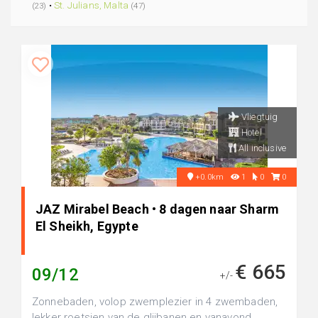
•
St. Julians, Malta
(23)
(47)
Vliegtuig
Hotel
All inclusive
+0.0km
1
0
0
JAZ Mirabel Beach • 8 dagen naar Sharm
El Sheikh, Egypte
€ 665
09/12
+/-
Zonnebaden, volop zwemplezier in 4 zwembaden,
lekker roetsjen van de glijbanen en vanavond