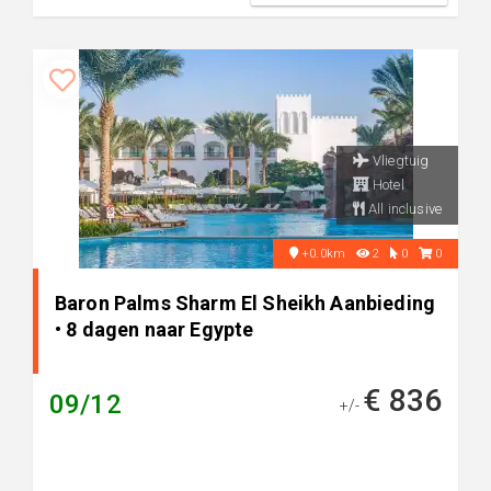
Vliegtuig
Hotel
All inclusive
+0.0km
2
0
0
Baron Palms Sharm El Sheikh Aanbieding
• 8 dagen naar Egypte
€ 836
09/12
+/-