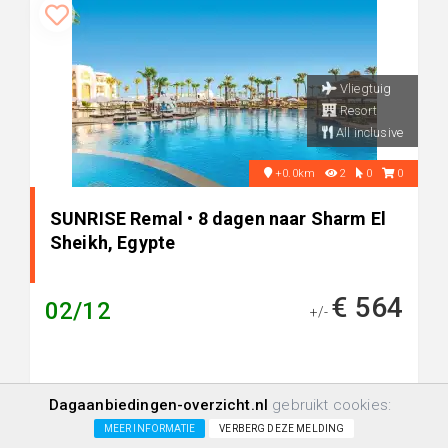
Vliegtuig
Resort
All inclusive
+0.0km
2
0
0
SUNRISE Remal • 8 dagen naar Sharm El
Sheikh, Egypte
€ 564
02/12
+/-
Dagaanbiedingen-overzicht.nl
gebruikt cookies:
MEER INFORMATIE
VERBERG DEZE MELDING