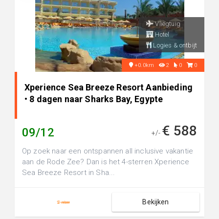
Vliegtuig
Hotel
Logies & ontbijt
+0.0km
2
0
0
Xperience Sea Breeze Resort Aanbieding
• 8 dagen naar Sharks Bay, Egypte
€ 588
09/12
+/-
Op zoek naar een ontspannen all inclusive vakantie
aan de Rode Zee? Dan is het 4-sterren Xperience
Sea Breeze Resort in Sha...
Bekijken