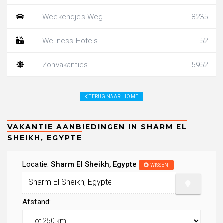
Weekendjes Weg
8235
Wellness Hotels
52
Zonvakanties
5952
TERUG NAAR: HOME
Locatie:
Sharm El Sheikh, Egypte
WISSEN
Afstand: