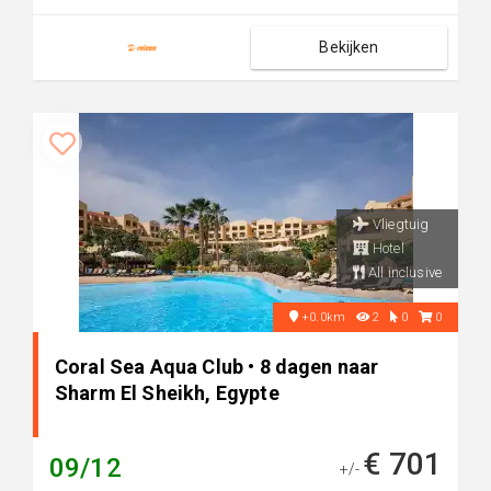
Bekijken
Vliegtuig
Hotel
All inclusive
+0.0km
2
0
0
Coral Sea Aqua Club • 8 dagen naar
Sharm El Sheikh, Egypte
€ 701
09/12
+/-