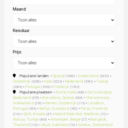
Maand:
Reisduur:
Prijs:
Populaire landen: •
Spanje
•
Griekenland
•
(7689)
(5679)
Oostenrijk
•
Italië
•
Nederland
•
Turkije
(5658)
(5223)
(4361)
•
Portugal
•
Frankrijk
(3584)
(1939)
(1783)
Populaire plaatsen: •
Rome, Italië
•
De Cocksdorp,
(406)
Nederland
•
Barcelona, Spanje
•
Chersonissos,
(479)
(604)
Griekenland
•
Wenen, Oostenrijk
•
Lissabon,
(218)
(173)
Portugal
•
Berlijn, Duitsland
•
Parijs, Frankrijk
(395)
(182)
•
Split, Kroatië
•
Noord Male Atol, Maldiven
•
(216)
(47)
(15)
Alanya, Turkije
•
Antwerpen, België
•
Bangkok,
(663)
(27)
Thailand
•
Ubud, Indonesie
•
Genève, Zwitserland
(110)
(76)