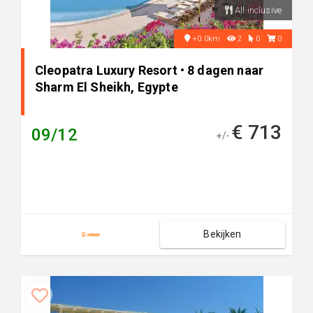
All inclusive
+0.0km
2
0
0
Cleopatra Luxury Resort • 8 dagen naar
Sharm El Sheikh, Egypte
€ 713
09/12
+/-
Bekijken