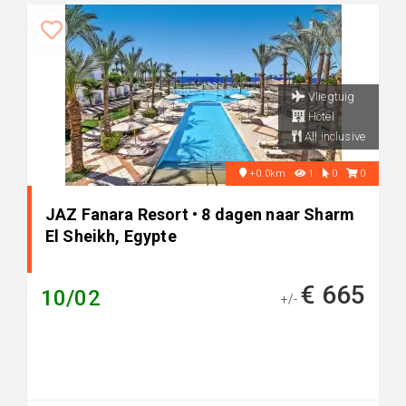
Vliegtuig
Hotel
All inclusive
+0.0km
1
0
0
JAZ Fanara Resort • 8 dagen naar Sharm
El Sheikh, Egypte
€ 665
10/02
+/-