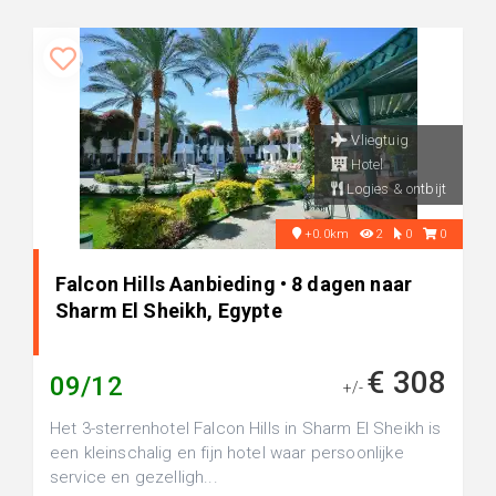
Vliegtuig
Hotel
Logies & ontbijt
+0.0km
2
0
0
Falcon Hills Aanbieding • 8 dagen naar
Sharm El Sheikh, Egypte
€ 308
09/12
+/-
Het 3-sterrenhotel Falcon Hills in Sharm El Sheikh is
een kleinschalig en fijn hotel waar persoonlijke
service en gezelligh...