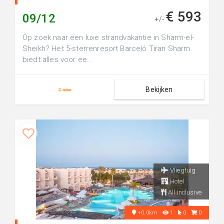
€ 593
09/12
+/-
Op zoek naar een luxe strandvakantie in Sharm-el-
Sheikh? Het 5-sterrenresort Barceló Tiran Sharm
biedt alles voor ee...
Bekijken
Vliegtuig
Hotel
All inclusive
+0.0km
1
0
0