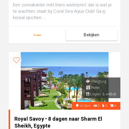
Een zonvakantie mét liters waterpret: dat is wat je
te wachten staat bij Coral Sea Aqua Club! Ga jij
koraal spotten ...
Bekijken
Vliegtuig
Hotel
Logies & ontbijt
+0.0km
2
0
0
Royal Savoy • 8 dagen naar Sharm El
Sheikh, Egypte