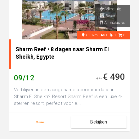
Vliegtuig
Resort
All inclusive
+0.0km
1
0
0
Sharm Reef • 8 dagen naar Sharm El
Sheikh, Egypte
€ 490
09/12
+/-
Verblijven in een aangename accommodatie in
Sharm El Sheikh? Resort Sharm Reef is een luxe 4-
sterren resort, perfect voor e...
Bekijken