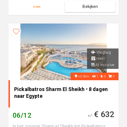
Bekijken
Vliegtuig
Hotel
All inclusive
+0.0km
1
0
0
Pickalbatros Sharm El Sheikh • 8 dagen
naar Egypte
€ 632
06/12
+/-
In het zonnige Sharm el Sheikh ligt Pickalbatros