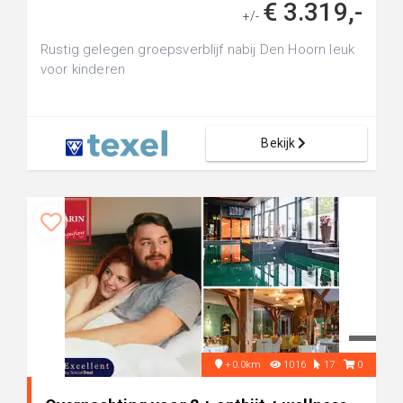
€ 3.319,-
+/-
Rustig gelegen groepsverblijf nabij Den Hoorn leuk
voor kinderen
Bekijk
+0.0km
1016
17
0