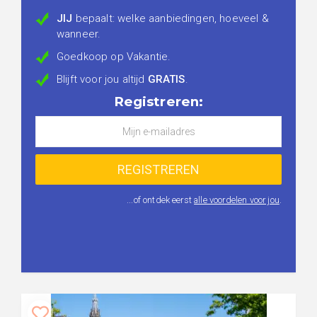
JIJ
bepaalt: welke aanbiedingen, hoeveel &
wanneer.
Goedkoop op Vakantie.
Blijft voor jou altijd
GRATIS
.
Registreren:
...of ontdek eerst
alle voordelen voor jou
.