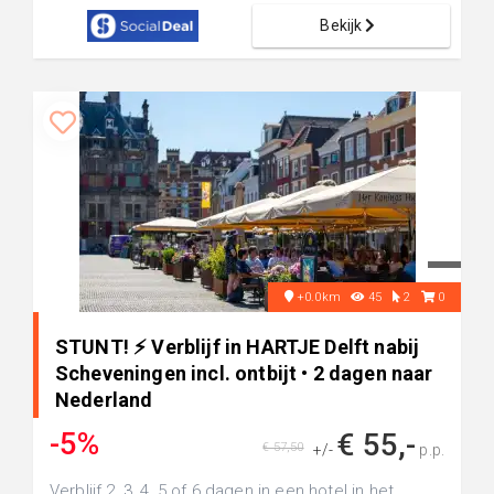
Bekijk
+0.0km
45
2
0
STUNT! ⚡ Verblijf in HARTJE Delft nabij
Scheveningen incl. ontbijt • 2 dagen naar
Nederland
-5%
€ 55,-
€ 57,50
+/-
p.p.
Verblijf 2, 3, 4, 5 of 6 dagen in een hotel in het