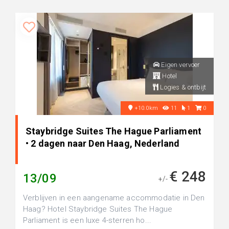
Eigen vervoer
Hotel
Logies & ontbijt
+10.0km
11
1
0
Staybridge Suites The Hague Parliament
• 2 dagen naar Den Haag, Nederland
€ 248
13/09
+/-
Verblijven in een aangename accommodatie in Den
Haag? Hotel Staybridge Suites The Hague
Parliament is een luxe 4-sterren ho...