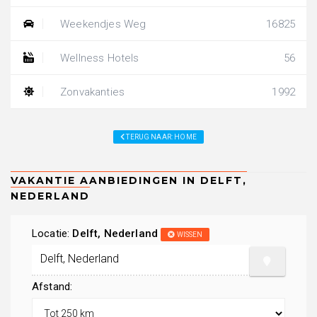
Weekendjes Weg
16825
Wellness Hotels
56
Zonvakanties
1992
TERUG NAAR: HOME
Locatie:
Delft, Nederland
WISSEN
Afstand: