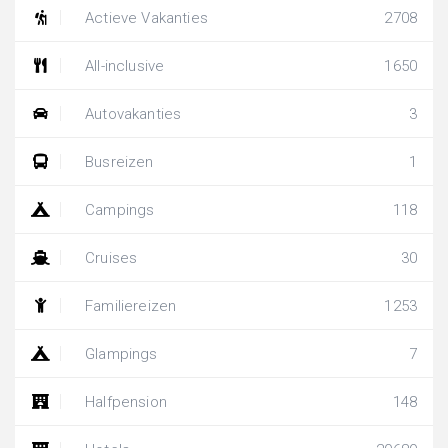
Actieve Vakanties
2708
All-inclusive
1650
Autovakanties
3
Busreizen
1
Campings
118
Cruises
30
Familiereizen
1253
Glampings
7
Halfpension
148