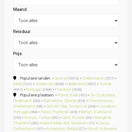
Maand:
Reisduur:
Prijs:
Populaire landen: •
Spanje
•
Griekenland
•
(10915)
(7577)
Italië
•
Oostenrijk
•
Nederland
•
Turkije
(7261)
(6246)
(4507)
•
Portugal
•
Frankrijk
(4311)
(2568)
(1936)
Populaire plaatsen: •
Rome, Italië
•
De Cocksdorp,
(451)
Nederland
•
Barcelona, Spanje
•
Chersonissos,
(505)
(514)
Griekenland
•
Zell Am See, Oostenrijk
•
Lissabon,
(198)
(264)
Portugal
•
Parijs, Frankrijk
•
Berlijn, Duitsland
(364)
(416)
•
Alanya, Turkije
•
Split, Kroatië
•
Bangkok,
(200)
(622)
(55)
Thailand
•
Noord Male Atol, Maldiven
•
Davos,
(282)
(11)
Zwitserland
•
Antwerpen, België
•
Ubud, Indonesie
(107)
(27)