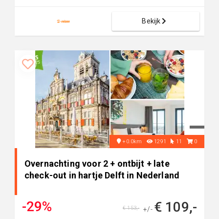
Bekijk
+0.0km
1291
11
0
Overnachting voor 2 + ontbijt + late
check-out in hartje Delft in Nederland
-29%
€ 109,-
€ 153,-
+/-