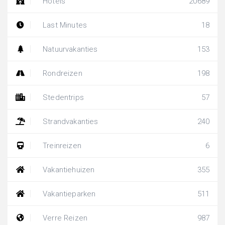
Hotels
20689
Last Minutes
18
Natuurvakanties
153
Rondreizen
198
Stedentrips
57
Strandvakanties
240
Treinreizen
6
Vakantiehuizen
355
Vakantieparken
511
Verre Reizen
987