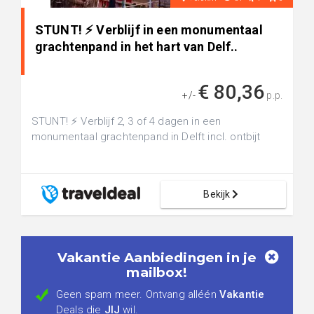
STUNT! ⚡ Verblijf in een monumentaal
grachtenpand in het hart van Delf..
€ 80,36
+/-
p.p.
STUNT! ⚡ Verblijf 2, 3 of 4 dagen in een
monumentaal grachtenpand in Delft incl. ontbijt
Bekijk
Vakantie Aanbiedingen in je
mailbox!
Geen spam meer. Ontvang alléén
Vakantie
Deals die
JIJ
wil.