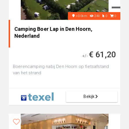
+0.0km
249
0
0
Camping Boer Lap in Den Hoorn,
Nederland
€ 61,20
+/-
Boerencamping nabij Den Hoorn op fietsafstand
van het strand
Bekijk