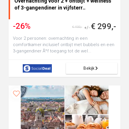
Overnachting voor 2 + ontbijt + wellness
of 3-gangendiner in vijfsterr..
-26%
€ 299,-
€ 400,-
+/-
Voor 2 personen: overnachting in een
comfortkamer inclusief ontbijt met bubbels en een
3-gangendiner Ã³f toegang tot de wel...
Bekijk