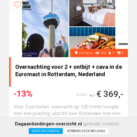
+10.0km
150
3
0
Overnachting voor 2 + ontbijt + cava in de
Euromast in Rotterdam, Nederland
-13%
€ 369,-
€ 422,-
+/-
Voor 2 personen: overnacht op 100 meter hoogte
met een prachtig uitzicht over Rotterdam met een
overnachting in een exclusi...
Dagaanbiedingen-overzicht.nl
gebruikt cookies:
MEER INFORMATIE
VERBERG DEZE MELDING