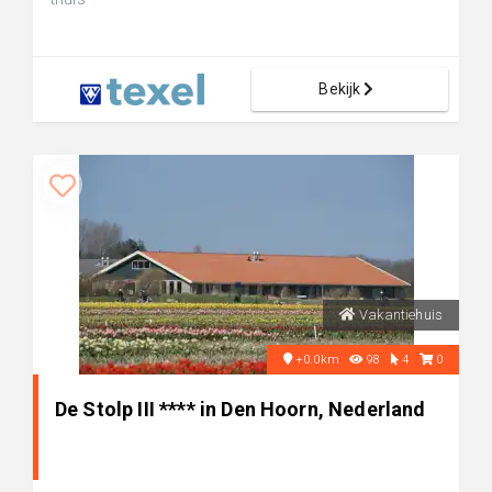
Bekijk
Vakantiehuis
+0.0km
98
4
0
De Stolp III **** in Den Hoorn, Nederland