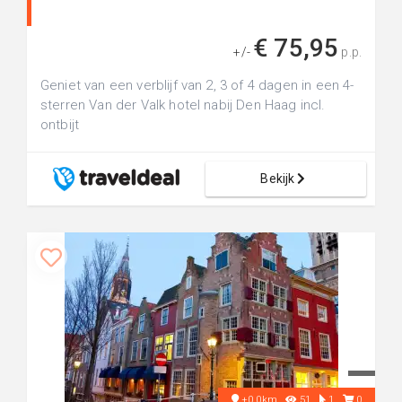
€ 75,95
+/-
p.p.
Geniet van een verblijf van 2, 3 of 4 dagen in een 4-
sterren Van der Valk hotel nabij Den Haag incl.
ontbijt
Bekijk
+0.0km
51
1
0