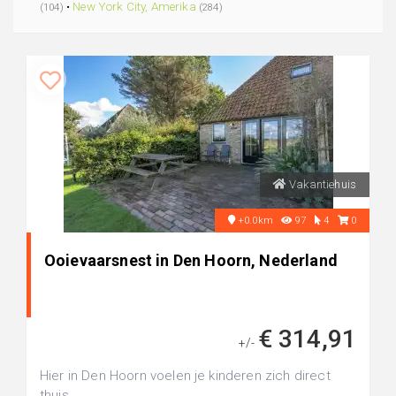
•
New York City, Amerika
(104)
(284)
Vakantiehuis
+0.0km
97
4
0
Ooievaarsnest in Den Hoorn, Nederland
€ 314,91
+/-
Hier in Den Hoorn voelen je kinderen zich direct
thuis