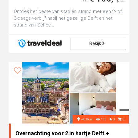
+/-
p.p.
Ontdek het beste van stad én strand met een 2- of
3-daags verblijf nabij het gezellige Delft en het
strand van Schev...
Bekijk
+0.0km
111
0
0
Overnachting voor 2 in hartje Delft +