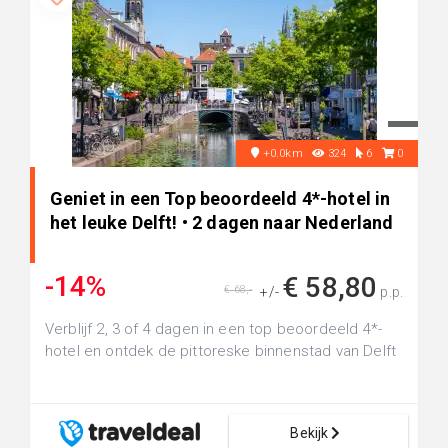
+0.0km
324
6
0
Geniet in een Top beoordeeld 4*-hotel in
het leuke Delft! • 2 dagen naar Nederland
-14%
€ 58,80
€ 68,-
+/-
p.p.
Verblijf 2, 3 of 4 dagen in een top beoordeeld 4*-
hotel en ontdek de pittoreske binnenstad van Delft
Bekijk