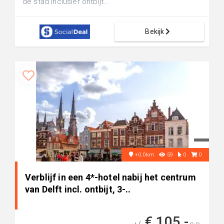
de stad inclusief ontbijt...
Bekijk
+0.0km
59
0
0
Verblijf in een 4*-hotel nabij het centrum
van Delft incl. ontbijt, 3-..
€ 105,-