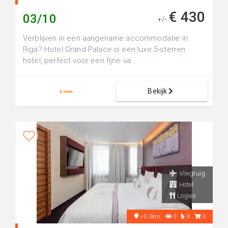
€ 430
03/10
+/-
Verblijven in een aangename accommodatie in
Riga? Hotel Grand Palace is een luxe 5-sterren
hotel, perfect voor een fijne va...
Bekijk
Vliegtuig
Hotel
Logies
+0.0km
0
0
0