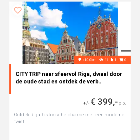
+10.0km
41
1
0
CITYTRIP naar sfeervol Riga, dwaal door
de oude stad en ontdek de verb..
€ 399,-
+/-
p.p.
Ontdek Riga: historische charme met een moderne
twist