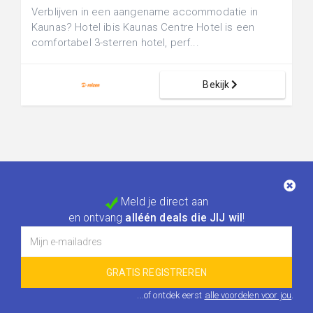
Verblijven in een aangename accommodatie in
Kaunas? Hotel ibis Kaunas Centre Hotel is een
comfortabel 3-sterren hotel, perf...
Bekijk
Meld je direct aan
en ontvang
alléén deals die JIJ wil
!
...of ontdek eerst
alle voordelen voor jou
.