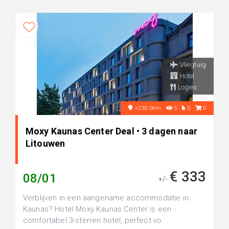
Vliegtuig
Hotel
Logies
+230.0km
5
0
0
Moxy Kaunas Center Deal • 3 dagen naar
Litouwen
€ 333
08/01
+/-
Verblijven in een aangename accommodatie in
Kaunas? Hotel Moxy Kaunas Center is een
comfortabel 3-sterren hotel, perfect vo...