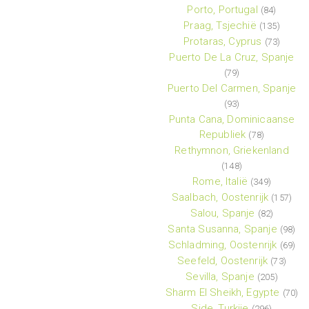
Porto, Portugal
(84)
Praag, Tsjechië
(135)
Protaras, Cyprus
(73)
Puerto De La Cruz, Spanje
(79)
Puerto Del Carmen, Spanje
(93)
Punta Cana, Dominicaanse
Republiek
(78)
Rethymnon, Griekenland
(148)
Rome, Italië
(349)
Saalbach, Oostenrijk
(157)
Salou, Spanje
(82)
Santa Susanna, Spanje
(98)
Schladming, Oostenrijk
(69)
Seefeld, Oostenrijk
(73)
Sevilla, Spanje
(205)
Sharm El Sheikh, Egypte
(70)
Side, Turkije
(296)