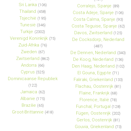
Sri Lanka
(106)
Corralejo, Spanje
(89)
Thailand
(458)
Costa Adeje, Spanje
(106)
Tsjechië
(195)
Costa Calma, Spanje
(93)
Tunesië
(346)
Costa Teguise, Spanje
(62)
Turkije
(2302)
Davos, Zwitserland
(125)
Verenigd Koninkrijk
(75)
De Cocksdorp, Nederland
Zuid-Afrika
(76)
(487)
Zweden
(67)
De Dennen, Nederland
(340)
Zwitserland
(862)
De Koog, Nederland
(136)
Andorra
(66)
Den Haag, Nederland
(102)
Cyprus
(525)
El Gouna, Egypte
(71)
Dominicaanse Republiek
Faliraki, Griekenland
(133)
(122)
Flachau, Oostenrijk
(81)
Jamaica
(62)
Flaine, Frankrijk
(68)
Albanie
(175)
Florence, Italië
(78)
Brazilie
(65)
Funchal, Portugal
(128)
Groot-Brittannie
(418)
Fügen, Oostenrijk
(202)
Gerlos, Oostenrijk
(81)
Gouvia, Griekenland
(73)