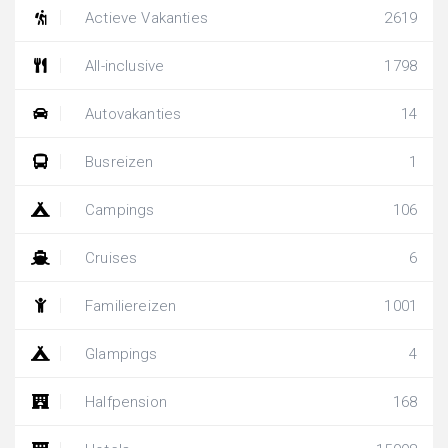
Actieve Vakanties
2619
All-inclusive
1798
Autovakanties
14
Busreizen
1
Campings
106
Cruises
6
Familiereizen
1001
Glampings
4
Halfpension
168