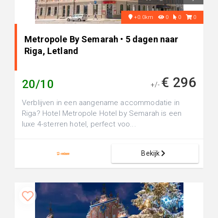
+0.0km
0
0
0
Metropole By Semarah • 5 dagen naar
Riga, Letland
€ 296
20/10
+/-
Verblijven in een aangename accommodatie in
Riga? Hotel Metropole Hotel by Semarah is een
luxe 4-sterren hotel, perfect voo...
Bekijk