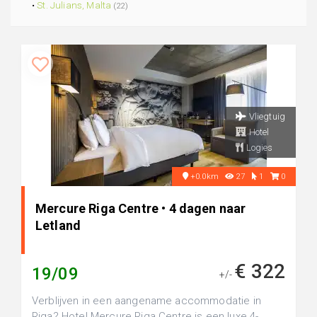
•
St. Julians, Malta
(22)
Vliegtuig
Hotel
Logies
+0.0km
27
1
0
Mercure Riga Centre • 4 dagen naar
Letland
€ 322
19/09
+/-
Verblijven in een aangename accommodatie in
Riga? Hotel Mercure Riga Centre is een luxe 4-