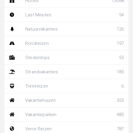
Hotels
15098
Last Minutes
54
Natuurvakanties
126
Rondreizen
197
Stedentrips
55
Strandvakanties
183
Treinreizen
6
Vakantiehuizen
353
Vakantieparken
485
Verre Reizen
787