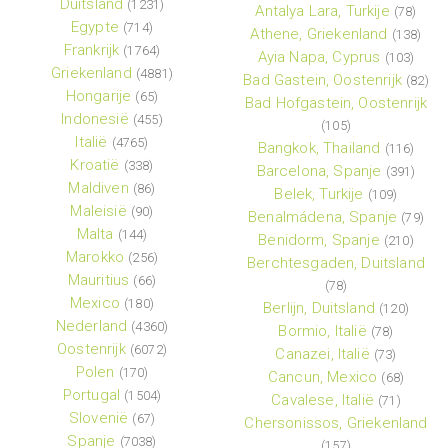
Duitsland
(1231)
Antalya Lara, Turkije
(78)
Egypte
(714)
Athene, Griekenland
(138)
Frankrijk
(1764)
Ayia Napa, Cyprus
(103)
Griekenland
(4881)
Bad Gastein, Oostenrijk
(82)
Hongarije
(65)
Bad Hofgastein, Oostenrijk
Indonesië
(455)
(105)
Italië
(4765)
Bangkok, Thailand
(116)
Kroatië
(338)
Barcelona, Spanje
(391)
Maldiven
(86)
Belek, Turkije
(109)
Maleisië
(90)
Benalmádena, Spanje
(79)
Malta
(144)
Benidorm, Spanje
(210)
Marokko
(256)
Berchtesgaden, Duitsland
Mauritius
(66)
(78)
Mexico
(180)
Berlijn, Duitsland
(120)
Nederland
(4360)
Bormio, Italië
(78)
Oostenrijk
(6072)
Canazei, Italië
(73)
Polen
(170)
Cancun, Mexico
(68)
Portugal
(1504)
Cavalese, Italië
(71)
Slovenië
(67)
Chersonissos, Griekenland
Spanje
(7038)
(157)