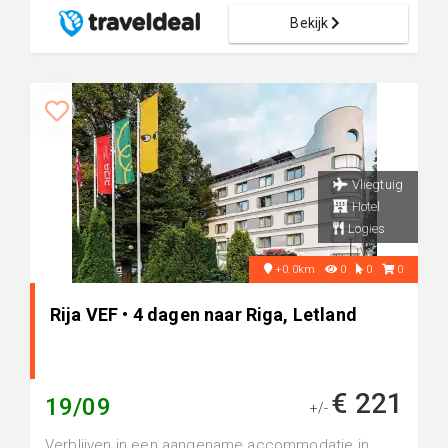
Bekijk
Vliegtuig
Hotel
Logies
+0.0km
0
0
0
Rija VEF • 4 dagen naar Riga, Letland
€ 221
19/09
+/-
Verblijven in een aangename accommodatie in