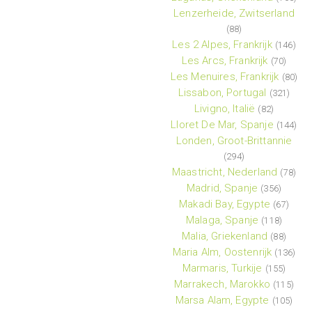
Lenzerheide, Zwitserland
(88)
Les 2 Alpes, Frankrijk
(146)
Les Arcs, Frankrijk
(70)
Les Menuires, Frankrijk
(80)
Lissabon, Portugal
(321)
Livigno, Italië
(82)
Lloret De Mar, Spanje
(144)
Londen, Groot-Brittannie
(294)
Maastricht, Nederland
(78)
Madrid, Spanje
(356)
Makadi Bay, Egypte
(67)
Malaga, Spanje
(118)
Malia, Griekenland
(88)
Maria Alm, Oostenrijk
(136)
Marmaris, Turkije
(155)
Marrakech, Marokko
(115)
Marsa Alam, Egypte
(105)