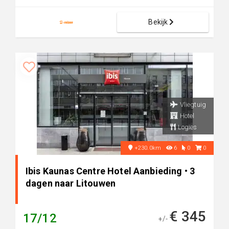
Bekijk
Vliegtuig
Hotel
Logies
+230.0km
6
0
0
Ibis Kaunas Centre Hotel Aanbieding • 3
dagen naar Litouwen
€ 345
17/12
+/-