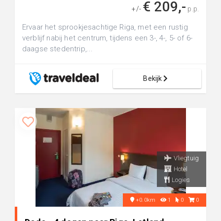
€ 209,-
+/-
p.p.
Ervaar het sprookjesachtige Riga, met een rustig
verblijf nabij het centrum, tijdens een 3-, 4-, 5- of 6-
daagse stedentrip,...
Bekijk
Vliegtuig
Hotel
Logies
+0.0km
1
0
0