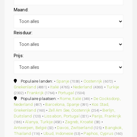
Maand:
Reisduur:
Prijs:
Populaire landen: •
Spanje
•
Oostenrijk
•
(7038)
(6072)
Griekenland
•
Italië
•
Nederland
•
Turkije
(4881)
(4765)
(4360)
•
Frankrijk
•
Portugal
(2302)
(1764)
(1504)
Populaire plaatsen: •
Rome, Italië
•
De Cocksdorp,
(349)
Nederland
•
Barcelona, Spanje
•
Kos Stad,
(487)
(391)
Griekenland
•
Zell Am See, Oostenrijk
•
Berlijn,
(160)
(254)
Duitsland
•
Lissabon, Portugal
•
Parijs, Frankrijk
(120)
(321)
•
Alanya, Turkije
•
Zagreb, Kroatië
•
(186)
(458)
(38)
Antwerpen, België
•
Davos, Zwitserland
•
Bangkok,
(32)
(125)
Thailand
•
Ubud, Indonesie
•
Paphos, Cyprus
(116)
(53)
(160)