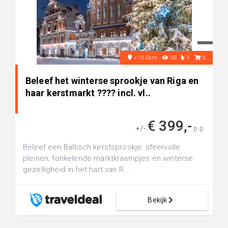
+10.0km
30
1
0
Beleef het winterse sprookje van Riga en
haar kerstmarkt ???? incl. vl..
€ 399,-
+/-
p.p.
Beleef een Baltisch kerstsprookje: sfeervolle
pleinen, fonkelende marktkraampjes en winterse
gezelligheid in het hart van R...
Bekijk