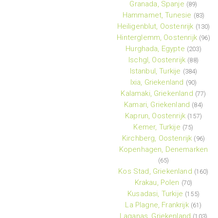
Granada, Spanje
(89)
Hammamet, Tunesie
(83)
Heiligenblut, Oostenrijk
(130)
Hinterglemm, Oostenrijk
(96)
Hurghada, Egypte
(203)
Ischgl, Oostenrijk
(88)
Istanbul, Turkije
(384)
Ixia, Griekenland
(90)
Kalamaki, Griekenland
(77)
Kamari, Griekenland
(84)
Kaprun, Oostenrijk
(157)
Kemer, Turkije
(75)
Kirchberg, Oostenrijk
(96)
Kopenhagen, Denemarken
(65)
Kos Stad, Griekenland
(160)
Krakau, Polen
(70)
Kusadasi, Turkije
(155)
La Plagne, Frankrijk
(61)
Laganas, Griekenland
(103)