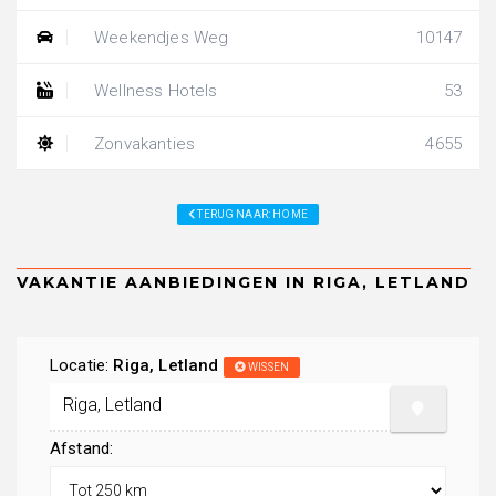
Weekendjes Weg
10147
Wellness Hotels
53
Zonvakanties
4655
TERUG NAAR: HOME
Locatie:
Riga, Letland
WISSEN
Afstand: