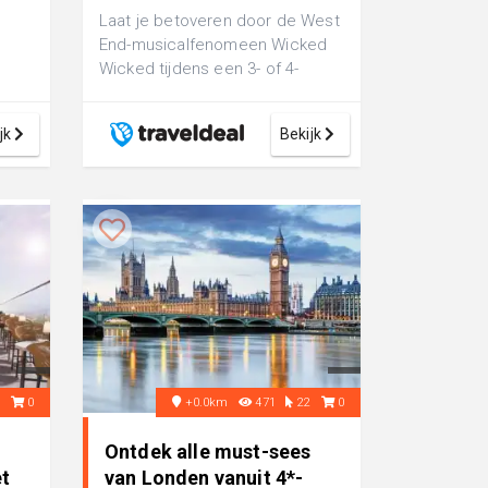
Laat je betoveren door de West
End-musicalfenomeen Wicked
Wicked tijdens een 3- of 4-
daags verblijf in Londen incl.
vlucht,...
jk
Bekijk
3
0
+0.0km
471
22
0
Ontdek alle must-sees
t
van Londen vanuit 4*-