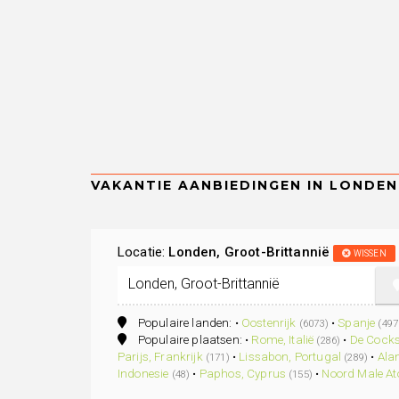
Locatie:
Londen, Groot-Brittannië
WISSEN
Populaire landen: •
Oostenrijk
•
Spanje
(6073)
(497
Populaire plaatsen: •
Rome, Italië
•
De Cocks
(286)
Parijs, Frankrijk
•
Lissabon, Portugal
•
Alan
(171)
(289)
Indonesie
•
Paphos, Cyprus
•
Noord Male At
(48)
(155)