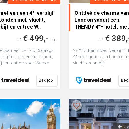
iet van een 4*-verblijf
Ontdek de charme va
Londen incl. vlucht,
London vanuit een
bijt en entree W..
TRENDY 4*- hotel, me
ideale ve..
€ 499,-
€ 389,
+/-
p.p.
+/-
et van een 3-, 4- of 5 daags
???? Urban vibes: verblijf in 
rblijf in Londen incl. vlucht,
4*- designhotel in London in
ijt en entree voor Warner
vlucht en ontbijt
 Studio Tour
Bekijk
Beki
Vli