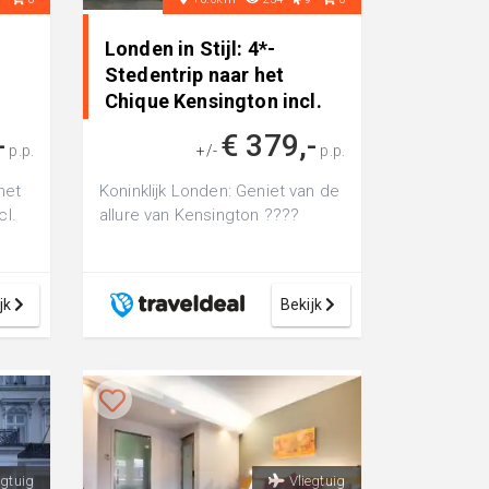
n
Londen in Stijl: 4*-
Stedentrip naar het
t
Chique Kensington incl.
Vlucht..
-
€ 379,-
p.p.
+/-
p.p.
het
Koninklijk Londen: Geniet van de
cl.
allure van Kensington ????
jk
Bekijk
egtuig
Vliegtuig