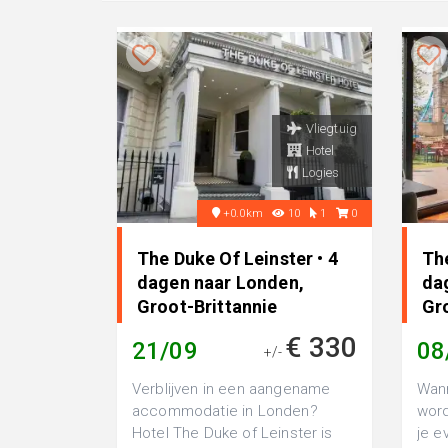
Vliegtuig
Hotel
Logies
+0.0km
10
1
0
The Duke Of Leinster • 4
The
dagen naar Londen,
da
Groot-Brittannie
Gr
€ 330
21/09
08
+/-
Verblijven in een aangename
Wann
accommodatie in Londen?
word
Hotel The Duke of Leinster is
je e