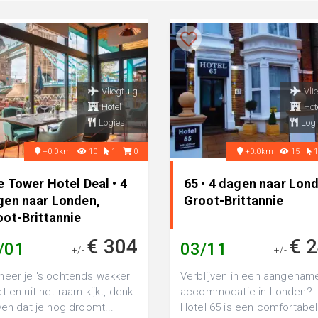
Vliegtuig
Vli
Hotel
Hot
Logies
Logi
+0.0km
10
1
0
+0.0km
15
 Tower Hotel Deal • 4
65 • 4 dagen naar Lon
gen naar Londen,
Groot-Brittannie
oot-Brittannie
€ 304
€ 
/01
03/11
+/-
+/-
eer je 's ochtends wakker
Verblijven in een aangenam
t en uit het raam kijkt, denk
accommodatie in Londen?
ven dat je nog droomt...
Hotel 65 is een comfortabel