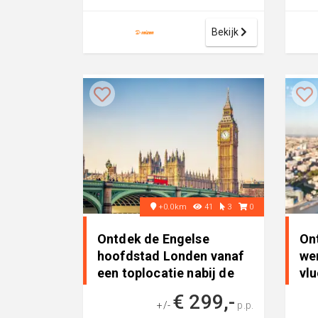
een comfortabel 3-sterren
Toch
hotel, perfect ...
Bekijk
+0.0km
41
3
0
Ontdek de Engelse
On
hoofdstad Londen vanaf
we
een toplocatie nabij de
vlu
metro..
da
€ 299,-
+/-
p.p.
Kon