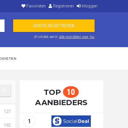
Favorieten
Registreren
Inloggen
...of ontdek eerst
alle voordelen voor jou
.
ORIETEN
10
TOP
AANBIEDERS
127
1
192