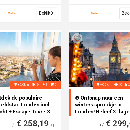
 is het werkelijkheid...
sterren hotel, perfect voor 
fijne vak...
Bekijk
Beki
+0.0km
34
2
0
+0.0km
37
tdek de populaire
❄️ Ontsnap naar een
reldstad Londen incl.
winters sprookje in
cht + Escape Tour • 3
Londen! Beleef 3 dage
gen naar Verenigd
vol sfe..
€ 258,19
€ 299,
inkrijk
+/-
p.p.
+/-