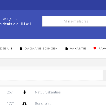
treer je nu
n deals die JIJ wil
!
DJE UIT
DAGAANBIEDINGEN
VAKANTIE
FAV
2671
Natuurvakanties
1771
Rondreizen