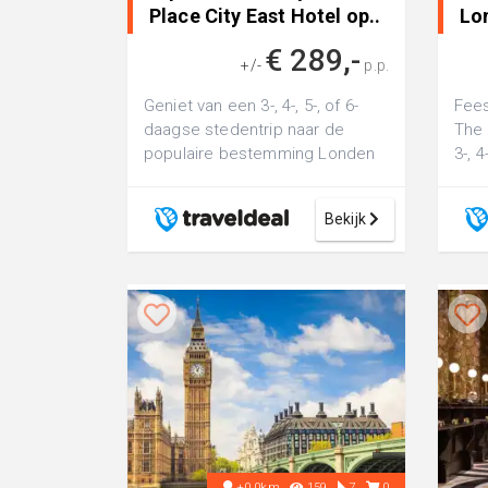
Place City East Hotel op..
Lon
..
€ 289,-
+/-
p.p.
Geniet van een 3-, 4-, 5-, of 6-
Fee
daagse stedentrip naar de
The 
populaire bestemming Londen
3-, 4
incl. vlucht
hote
e...
Bekijk
+0.0km
159
7
0