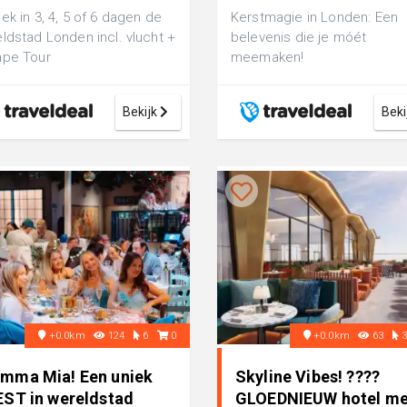
ek in 3, 4, 5 of 6 dagen de
Kerstmagie in Londen: Een
ldstad Londen incl. vlucht +
belevenis die je móét
ape Tour
meemaken!
Bekijk
Beki
+0.0km
124
6
0
+0.0km
63
mma Mia! Een uniek
Skyline Vibes! ????
EST in wereldstad
GLOEDNIEUW hotel me