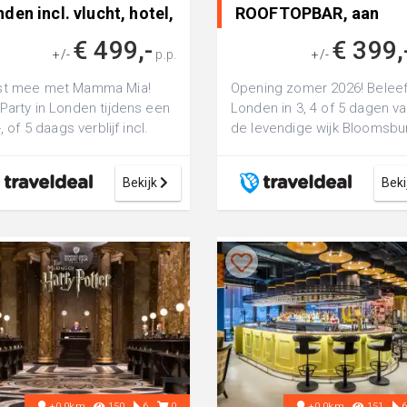
den incl. vlucht, hotel,
ROOFTOPBAR, aan
Russell Squar..
€ 499,-
€ 399,
+/-
p.p.
+/-
st mee met Mamma Mia!
Opening zomer 2026! Belee
Party in Londen tijdens een
Londen in 3, 4 of 5 dagen va
-, of 5 daags verblijf incl.
de levendige wijk Bloomsbur
l, vlucht, voor mamma mia
GLOEDNIEUW hotel met
ROOFTOPBAR, ...
Bekijk
Beki
+0.0km
150
6
0
+0.0km
151