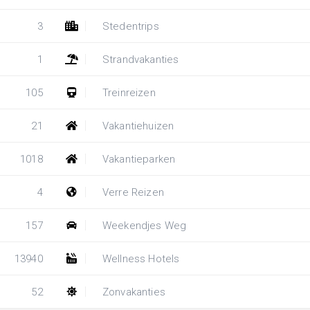
3
Stedentrips
1
Strandvakanties
105
Treinreizen
21
Vakantiehuizen
1018
Vakantieparken
4
Verre Reizen
157
Weekendjes Weg
13940
Wellness Hotels
52
Zonvakanties