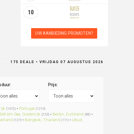
10
UW AANBIEDING PROMOTEN?
175 DEALS • VRIJDAG 07 AUGUSTUS 2026
sduur:
Prijs:
ijk
•
Portugal
(1672)
(1210)
Zell Am See, Oostenrijk
•
Berlijn, Duitsland
•
(253)
(88)
serland
•
Bangkok, Thailand
•
Ubud,
(127)
(111)