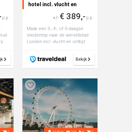
hotel incl. vlucht en
ontbi..
-
€ 389,-
p.p.
+/-
p.p.
f
Maak een 3-, 4-, of 5-daagse
nuit
stedentrip naar de wereldstad
y:
Londen incl. vlucht en ontbijt
jk
Bekijk
6
0
+0.0km
234
9
0