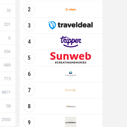
2
70
201
3
6
4
354
5
489
6
713
7
9871
8
58
2930
9