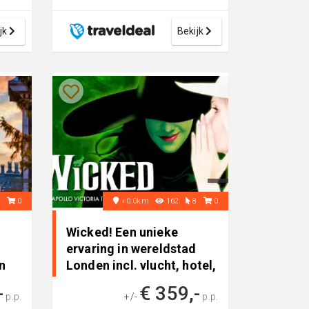
een
treins en hotels met o...
jk
Bekijk
2
0
+0.0km
162
8
0
Wicked! Een unieke
ervaring in wereldstad
n
Londen incl. vlucht, hotel,
..
-
€ 359,-
p.p.
+/-
p.p.