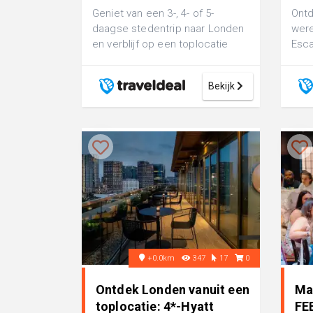
Geniet van een 3-, 4- of 5-
Ontd
daagse stedentrip naar Londen
were
en verblijf op een toplocatie
Esc
incl. vlucht en ontbijt
Bekijk
+0.0km
347
17
0
Ontdek Londen vanuit een
Ma
toplocatie: 4*-Hyatt
FE