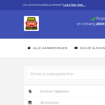
Uw accommodatie promoten?
Lees hier hoe...
Regis
en ontvang
alléé
ALLE AANBIEDINGEN
DAGJE & AVON
Actieve Vakanties
All-inclusive