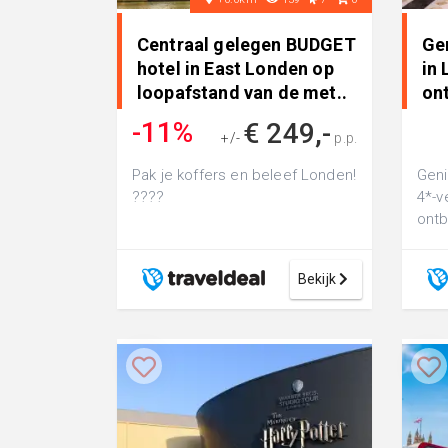
Centraal gelegen BUDGET
Gen
hotel in East Londen op
in 
loopafstand van de met..
ont
-11%
€ 249,-
+/-
p.p.
€ 279,-
Pak je koffers en beleef Londen!
Geni
????
4*-ve
ontb
Bros
Bekijk