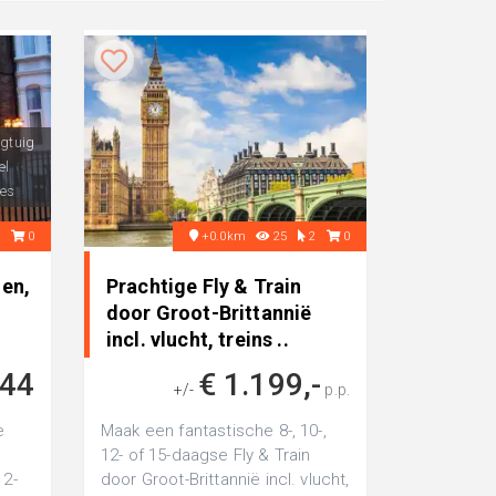
egtuig
el
es
1
0
+0.0km
25
2
0
den,
Prachtige Fly & Train
door Groot-Brittannië
incl. vlucht, treins ..
244
€ 1.199,-
+/-
p.p.
e
Maak een fantastische 8-, 10-,
12- of 15-daagse Fly & Train
 2-
door Groot-Brittannië incl. vlucht,