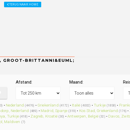
TERUG NAAR: HOME
Afstand:
Maand:
Rei
•
Nederland
•
Griekenland
•
Italië
•
Turkije
•
Frankr
3)
(4476)
(4172)
(4002)
(1858)
dorp, Nederland
•
Madrid, Spanje
•
Kos Stad, Griekenland
•
(489)
(319)
(176)
ya, Turkije
•
Zagreb, Kroatië
•
Antwerpen, België
•
Davos, Zwit
(418)
(30)
(32)
ol, Maldiven
(7)