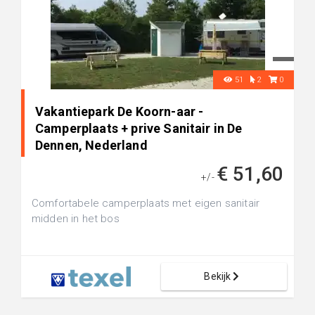
51
2
0
Vakantiepark De Koorn-aar -
Camperplaats + prive Sanitair in De
Dennen, Nederland
€ 51,60
+/-
Comfortabele camperplaats met eigen sanitair
midden in het bos
Bekijk