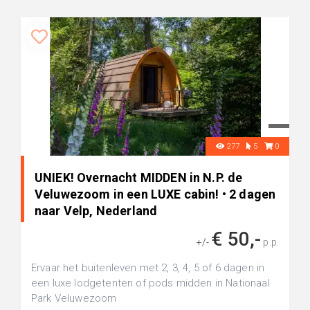
277
5
0
UNIEK! Overnacht MIDDEN in N.P. de
Veluwezoom in een LUXE cabin! • 2 dagen
naar Velp, Nederland
€ 50,-
+/-
p.p.
Ervaar het buitenleven met 2, 3, 4, 5 of 6 dagen in
een luxe lodgetenten of pods midden in Nationaal
Park Veluwezoom