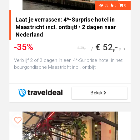
55
3
0
Laat je verrassen: 4*-Surprise hotel in
Maastricht incl. ontbijt! • 2 dagen naar
Nederland
-35%
€ 52,-
€ 79,-
+/-
p.p.
Verblijf 2 of 3 dagen in een 4*-Surprise hotel in het
bourgondische Maastricht incl. ontbijt
Bekijk