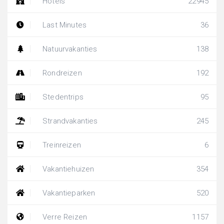
Hotels
22945
Last Minutes
36
Natuurvakanties
138
Rondreizen
192
Stedentrips
95
Strandvakanties
245
Treinreizen
6
Vakantiehuizen
354
Vakantieparken
520
Verre Reizen
1157