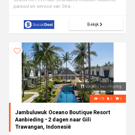
parasol en service van Stra...
Bekijk
Volgens beschrijving
179
5
0
Jambuluwuk Oceano Boutique Resort
Aanbieding • 2 dagen naar Gili
Trawangan, Indonesië