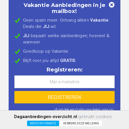
Vakantie Aanbiedingen in je
mailbox!
Geen spam meer. Ontvang alléén
Vakantie
Deals die
JIJ
wil.
JIJ
bepaalt: welke aanbiedingen, hoeveel &
wanneer.
Goedkoop op Vakantie.
Blijft voor jou altijd
GRATIS
.
Registreren:
...of ontdek eerst
alle voordelen voor jou
.
Dagaanbiedingen-overzicht.nl
gebruikt cookies:
MEER INFORMATIE
VERBERG DEZE MELDING