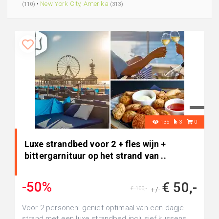
•
New York City, Amerika
(110)
(313)
135
3
0
Luxe strandbed voor 2 + fles wijn +
bittergarnituur op het strand van ..
-50%
€ 50,-
€ 100,-
+/-
Voor 2 personen: geniet optimaal van een dagje
strand met een luxe strandbed inclusief kussens,