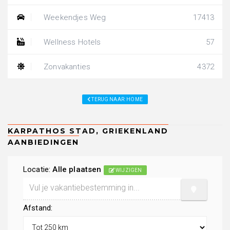
Weekendjes Weg
17413
Wellness Hotels
57
Zonvakanties
4372
TERUG NAAR: HOME
Locatie:
Alle plaatsen
WIJZIGEN
Afstand: