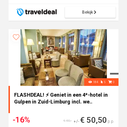
Bekijk
184
5
0
FLASHDEAL! ⚡ Geniet in een 4*-hotel in
Gulpen in Zuid-Limburg incl. we..
-16%
€ 50,50
€ 60,-
+/-
p.p.