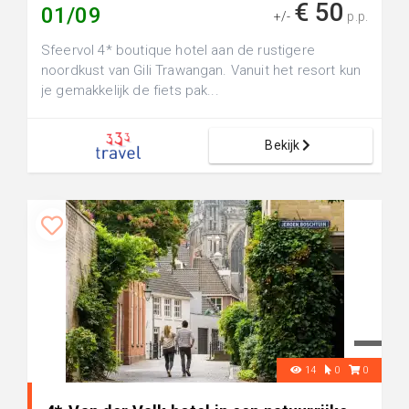
€ 50
01/09
+/-
p.p.
Sfeervol 4* boutique hotel aan de rustigere
noordkust van Gili Trawangan. Vanuit het resort kun
je gemakkelijk de fiets pak...
Bekijk
14
0
0