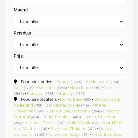
Maand:
Reisduur:
Prijs:
Populaire landen: •
Spanje
•
Griekenland
•
(10539)
(7094)
Italië
•
Oostenrijk
•
Nederland
•
Turkije
(6705)
(6283)
(4519)
•
Portugal
•
Frankrijk
(3682)
(2238)
(2171)
Populaire plaatsen: •
Rome, Italië
•
De Cocksdorp,
(655)
Nederland
•
Barcelona, Spanje
•
Athene,
(489)
(716)
Griekenland
•
Zell Am See, Oostenrijk
•
Lissabon,
(241)
(264)
Portugal
•
Parijs, Frankrijk
•
Berlijn, Duitsland
(474)
(468)
•
Istanbul, Turkije
•
Split, Kroatië
•
Noord Male
(254)
(761)
(62)
Atol, Maldiven
•
Bangkok, Thailand
•
Davos,
(15)
(321)
Zwitserland
•
Antwerpen, België
•
Ubud, Indonesie
(103)
(32)