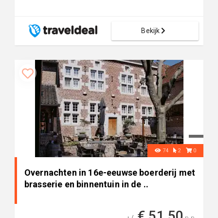
Bekijk
74
2
0
Overnachten in 16e-eeuwse boerderij met
brasserie en binnentuin in de ..
€ 51,50