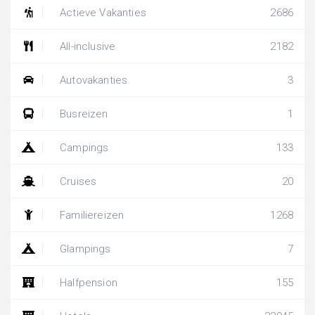
Actieve Vakanties
2686
All-inclusive
2182
Autovakanties
3
Busreizen
1
Campings
133
Cruises
20
Familiereizen
1268
Glampings
7
Halfpension
155