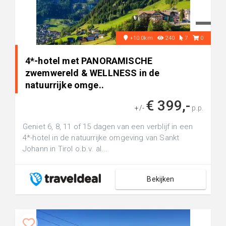
+10.0km
240
7
0
4*-hotel met PANORAMISCHE
zwemwereld & WELLNESS in de
natuurrijke omge..
€ 399,-
+/-
p.p.
Geniet 6, 8, 11 of 15 dagen van een verblijf in een
4*-hotel in de natuurrijke omgeving van Sankt
Johann in Tirol o.b.v. al...
Bekijken