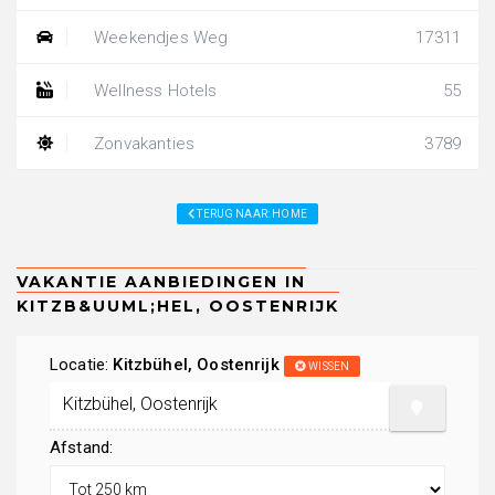
Weekendjes Weg
17311
Wellness Hotels
55
Zonvakanties
3789
TERUG NAAR: HOME
Locatie:
Kitzbühel, Oostenrijk
WISSEN
Afstand: