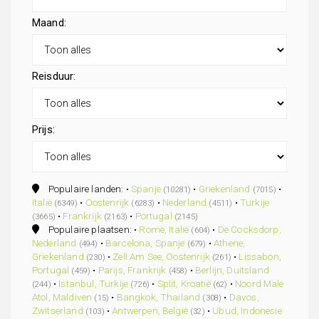
Maand:
Reisduur:
Prijs:
Populaire landen: •
Spanje
•
Griekenland
•
(10281)
(7015)
Italië
•
Oostenrijk
•
Nederland
•
Turkije
(6349)
(6283)
(4511)
•
Frankrijk
•
Portugal
(3665)
(2163)
(2145)
Populaire plaatsen: •
Rome, Italië
•
De Cocksdorp,
(604)
Nederland
•
Barcelona, Spanje
•
Athene,
(494)
(679)
Griekenland
•
Zell Am See, Oostenrijk
•
Lissabon,
(230)
(261)
Portugal
•
Parijs, Frankrijk
•
Berlijn, Duitsland
(459)
(458)
•
Istanbul, Turkije
•
Split, Kroatië
•
Noord Male
(244)
(726)
(62)
Atol, Maldiven
•
Bangkok, Thailand
•
Davos,
(15)
(308)
Zwitserland
•
Antwerpen, België
•
Ubud, Indonesie
(103)
(32)