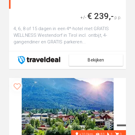
€ 239,-
+/-
p.p.
4, 6, 8 of 15 dagen in een 4*-hotel met GRATIS
WELLNESS Westendorf in Tirol incl. ontbijt, 4-
gangendiner en GRATIS parkeren...
Bekijken
+10.0km
83
3
0