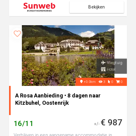
Bekijken
Vliegtuig
Hotel
+0.0km
3
0
0
A Rosa Aanbieding • 8 dagen naar
Kitzbuhel, Oostenrijk
€ 987
16/11
+/-
Verblijven in een aangename accommodatie in