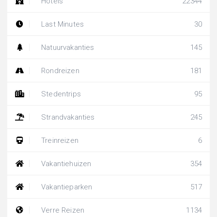
Hotels
22344
Last Minutes
30
Natuurvakanties
145
Rondreizen
181
Stedentrips
95
Strandvakanties
245
Treinreizen
6
Vakantiehuizen
354
Vakantieparken
517
Verre Reizen
1134