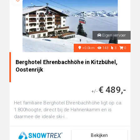
Eigen vervoer
+0.0km
143
3
0
Berghotel Ehrenbachhöhe in Kitzbühel,
Oostenrijk
€ 489,-
+/-
Het familiaire Berghotel Ehrenbachhöhe ligt op ca.
1.800hoogte, direct bij de Hahnenkamm en is
daarmee de ideale ski-i...
Bekijken