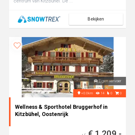
centrum van Kitzbühel. De ...
Bekijken
Eigen vervoer
+0.0km
14
0
0
Wellness & Sporthotel Bruggerhof in
Kitzbühel, Oostenrijk
€ 1.209,-