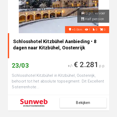
Eigen vervoer
Half pension
+0.0km
1
0
0
Schlosshotel Kitzbühel Aanbieding • 8
dagen naar Kitzbühel, Oostenrijk
€ 2.281
23/03
+/-
p.p.
Schlosshotel Kitzbühel in Kitzbühel, Oostenrijk,
behoort tot het absolute topsegment. Dit Excellent
5-sterrenhote...
Bekijken