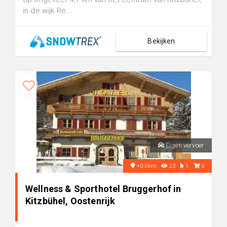
in de wijk Re...
Bekijken
Eigen vervoer
+0.0km
23
1
0
Wellness & Sporthotel Bruggerhof in
Kitzbühel, Oostenrijk