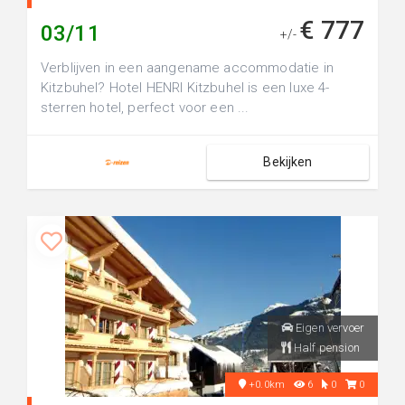
€ 777
03/11
+/-
Verblijven in een aangename accommodatie in
Kitzbuhel? Hotel HENRI Kitzbuhel is een luxe 4-
sterren hotel, perfect voor een ...
Bekijken
Eigen vervoer
Half pension
+0.0km
6
0
0