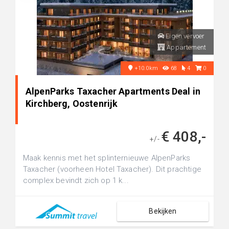
Eigen vervoer
Appartement
+10.0km
68
4
0
AlpenParks Taxacher Apartments Deal in
Kirchberg, Oostenrijk
€ 408,-
+/-
Maak kennis met het splinternieuwe AlpenParks
Taxacher (voorheen Hotel Taxacher). Dit prachtige
complex bevindt zich op 1 k...
Bekijken