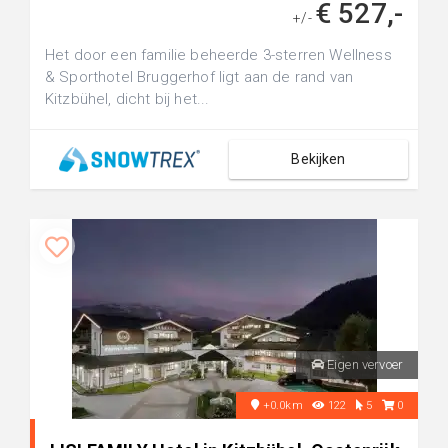
€ 527,-
+/-
Het door een familie beheerde 3-sterren Wellness
& Sporthotel Bruggerhof ligt aan de rand van
Kitzbühel, dicht bij het...
Bekijken
Eigen vervoer
+0.0km
122
5
0