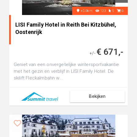
+0.0km
123
5
0
LISI Family Hotel in Reith Bei Kitzbühel,
Oostenrijk
€ 671,-
+/-
Geniet van een onvergetelijke wintersportvakantie
met het gezin en verblijf in LISI Family Hotel. De
skilift Fleckalmbahn w...
Bekijken