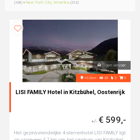
•
New York City, Amerika
(109)
(313)
Eigen vervoer
+0.0km
69
3
0
LISI FAMILY Hotel in Kitzbühel, Oostenrijk
€ 599,-
+/-
Het gezinsvriendelijke 4-sterrenhotel LISI FAMILY ligt
op ongeveer 4,7 km van het centrum van Kitzbühel,