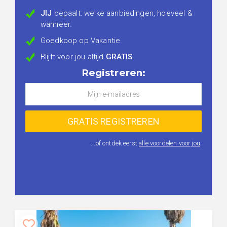
JIJ
bepaalt: welke aanbiedingen, hoeveel &
wanneer.
Goedkoop op Vakantie.
Blijft voor jou altijd
GRATIS
.
Registreren:
...of ontdek eerst
alle voordelen voor jou
.