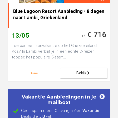
Blue Lagoon Resort Aanbieding • 8 dagen
naar Lambi, Griekenland
€ 716
13/05
+/-
Toe aan een zonvakantie op het Griekse eiland
Kos? In Lambi verblijf je in een echte D-reizen
topper: het populaire 5-sterr...
Bekijk
Vakantie Aanbiedingen in je
mailbox!
Geen spam meer. Ontvang alléén
Vakantie
Deals die
JIJ
wil.