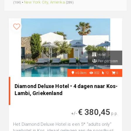
•
New York City, Amerika
(104)
(289)
Hotel
Per persoon
+0.0km
302
12
0
Diamond Deluxe Hotel • 4 dagen naar Kos-
Lambi, Griekenland
€ 380,45
+/-
p.p.
Het Diamond Deluxe Hotel is een 5* "adults only"
luxehotel in Kos, ideaal gelegen aan de noordkust