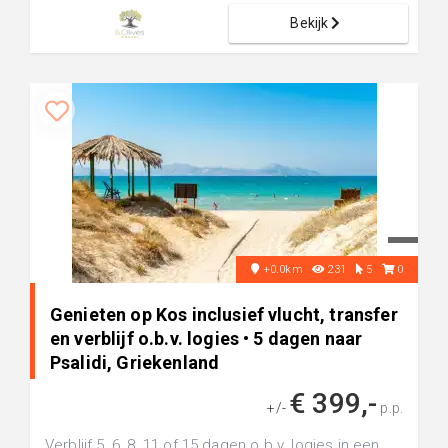
Bekijk
+0.0km
231
5
0
Genieten op Kos inclusief vlucht, transfer
en verblijf o.b.v. logies • 5 dagen naar
Psalidi, Griekenland
€ 399,-
+/-
p.p.
Verblijf 5, 6, 8, 11 of 15 dagen o.b.v. logies in een