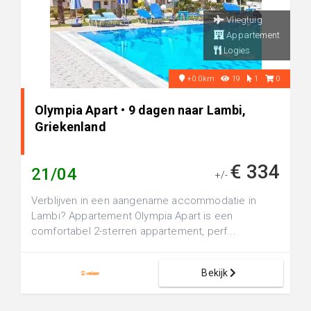
Vliegtuig
Appartement
Logies
+0.0km
19
1
0
Olympia Apart • 9 dagen naar Lambi,
Griekenland
€ 334
21/04
+/-
Verblijven in een aangename accommodatie in
Lambi? Appartement Olympia Apart is een
comfortabel 2-sterren appartement, perf...
Bekijk