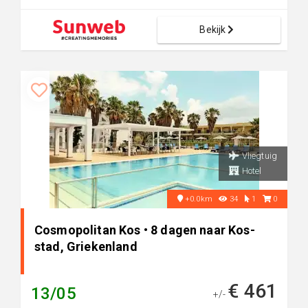
Bekijk
Vliegtuig
Hotel
+0.0km
34
1
0
Cosmopolitan Kos • 8 dagen naar Kos-
stad, Griekenland
€ 461
13/05
+/-