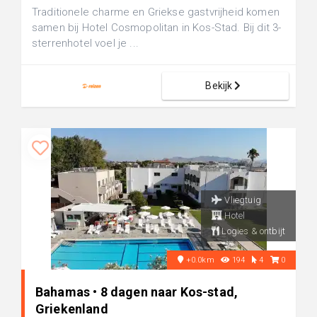
Traditionele charme en Griekse gastvrijheid komen
samen bij Hotel Cosmopolitan in Kos-Stad. Bij dit 3-
sterrenhotel voel je ...
Bekijk
Vliegtuig
Hotel
Logies & ontbijt
+0.0km
194
4
0
Bahamas • 8 dagen naar Kos-stad,
Griekenland