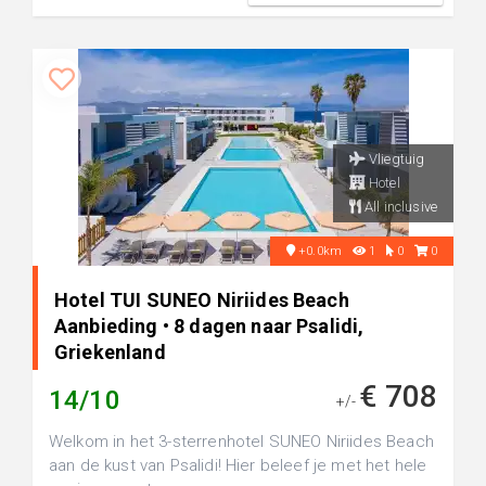
Vliegtuig
Hotel
All inclusive
+0.0km
1
0
0
Hotel TUI SUNEO Niriides Beach
Aanbieding • 8 dagen naar Psalidi,
Griekenland
€ 708
14/10
+/-
Welkom in het 3-sterrenhotel SUNEO Niriides Beach
aan de kust van Psalidi! Hier beleef je met het hele