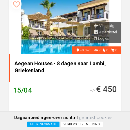
Vliegtuig
Aparthotel
Logies
+0.0km
7
0
0
Aegean Houses • 8 dagen naar Lambi,
Griekenland
€ 450
15/04
+/-
Dagaanbiedingen-overzicht.nl
gebruikt cookies:
MEER INFORMATIE
VERBERG DEZE MELDING