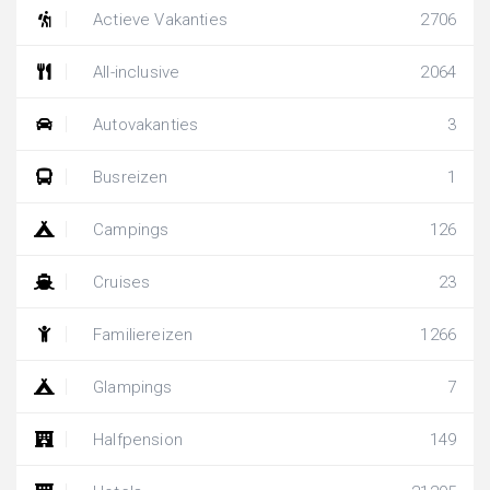
Actieve Vakanties
2706
All-inclusive
2064
Autovakanties
3
Busreizen
1
Campings
126
Cruises
23
Familiereizen
1266
Glampings
7
Halfpension
149