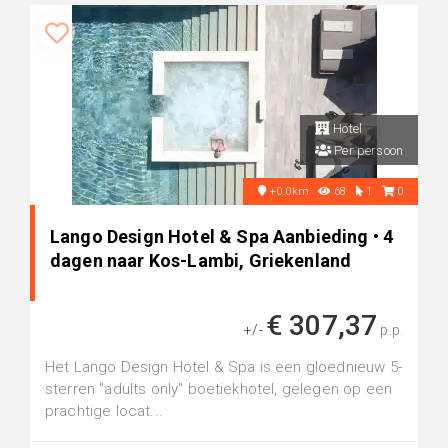
Hotel
Per persoon
+0.0km
68
1
0
Lango Design Hotel & Spa Aanbieding • 4
dagen naar Kos-Lambi, Griekenland
€ 307,37
+/-
p.p.
Het Lango Design Hotel & Spa is een gloednieuw 5-
sterren "adults only" boetiekhotel, gelegen op een
prachtige locat...