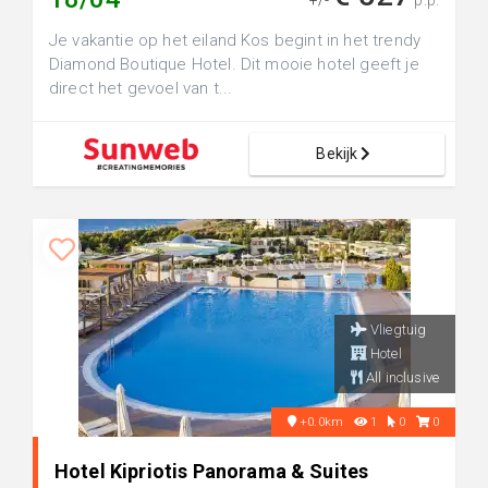
+/-
p.p.
Je vakantie op het eiland Kos begint in het trendy
Diamond Boutique Hotel. Dit mooie hotel geeft je
direct het gevoel van t...
Bekijk
Vliegtuig
Hotel
All inclusive
+0.0km
1
0
0
Hotel Kipriotis Panorama & Suites