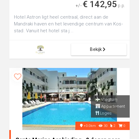
€ 142,95
+/-
p.p.
Hotel Astron ligt heel centraal, direct aan de
Mandraki haven en het levendige centrum van Kos-
stad. Vanuit het hotel sta j...
Bekijk
Vliegtuig
Appartement
Logies
+0.0km
30
2
0