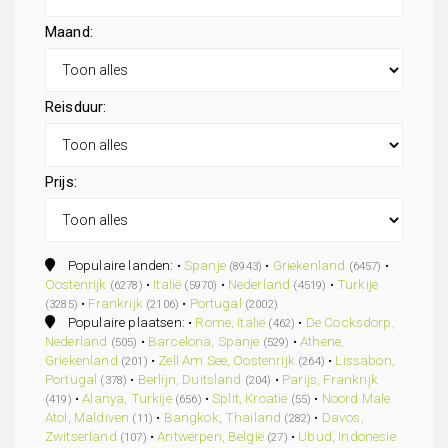
Maand:
Reisduur:
Prijs:
Populaire landen: •
Spanje
•
Griekenland
•
(8943)
(6457)
Oostenrijk
•
Italië
•
Nederland
•
Turkije
(6278)
(5970)
(4519)
•
Frankrijk
•
Portugal
(3285)
(2106)
(2002)
Populaire plaatsen: •
Rome, Italië
•
De Cocksdorp,
(462)
Nederland
•
Barcelona, Spanje
•
Athene,
(505)
(529)
Griekenland
•
Zell Am See, Oostenrijk
•
Lissabon,
(201)
(264)
Portugal
•
Berlijn, Duitsland
•
Parijs, Frankrijk
(378)
(204)
•
Alanya, Turkije
•
Split, Kroatië
•
Noord Male
(419)
(656)
(55)
Atol, Maldiven
•
Bangkok, Thailand
•
Davos,
(11)
(282)
Zwitserland
•
Antwerpen, België
•
Ubud, Indonesie
(107)
(27)