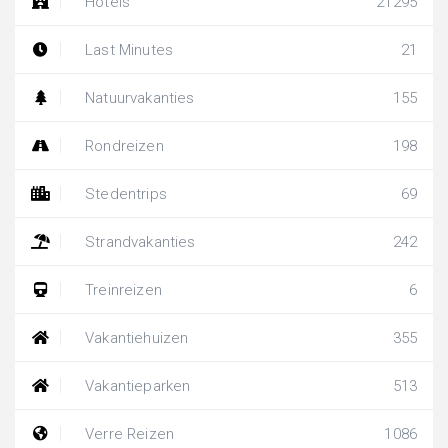
Hotels
21295
Last Minutes
21
Natuurvakanties
155
Rondreizen
198
Stedentrips
69
Strandvakanties
242
Treinreizen
6
Vakantiehuizen
355
Vakantieparken
513
Verre Reizen
1086