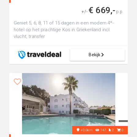
€ 669,-
+/-
p.p.
Geniet 5, 6, 8, 11 of 15 dagen in een modern 4*-
hotel op het prachtige Kos in Griekenland incl.
vlucht, transfer
Bekijk
+0.0km
147
2
0