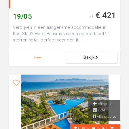
€ 421
19/05
+/-
Verblijven in een aangename accommodatie in
Kos-Stad? Hotel Bahamas is een comfortabel 2-
sterren hotel, perfect voor een fi...
Bekijk
Vliegtuig
Hotel
All inclusive
+0.0km
75
1
0