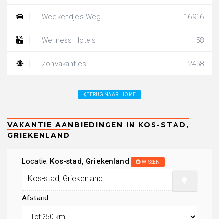
Weekendjes Weg
16916
Wellness Hotels
58
Zonvakanties
2458
TERUG NAAR: HOME
Locatie:
Kos-stad, Griekenland
WISSEN
Afstand: