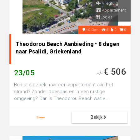
Vliegtuig
Appartement
Logies
+0.0km
6
0
0
Theodorou Beach Aanbieding • 8 dagen
naar Psalidi, Griekenland
€ 506
23/05
+/-
Ben je op zoek naar een appartement aan het
strand? Zonder poespas en in een rustige
omgeving? Dan is Theodorou Beach wat v...
Bekijk