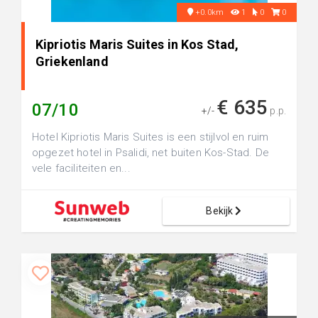
+0.0km
1
0
0
Kipriotis Maris Suites in Kos Stad,
Griekenland
€ 635
07/10
+/-
p.p.
Hotel Kipriotis Maris Suites is een stijlvol en ruim
opgezet hotel in Psalidi, net buiten Kos-Stad. De
vele faciliteiten en...
Bekijk