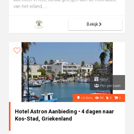
van het eiland, ...
Bekijk
Hotel
Per persoon
+0.0km
99
3
0
Hotel Astron Aanbieding • 4 dagen naar
Kos-Stad, Griekenland