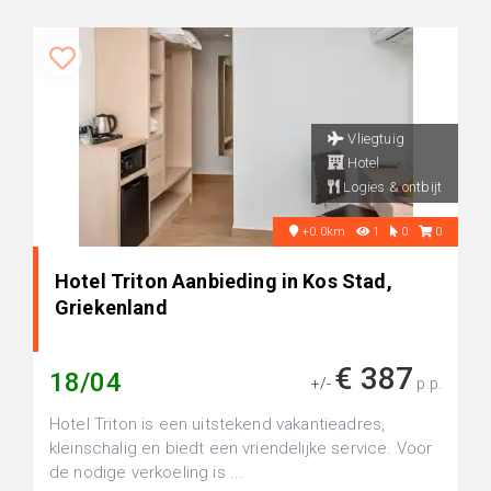
Vliegtuig
Hotel
Logies & ontbijt
+0.0km
1
0
0
Hotel Triton Aanbieding in Kos Stad,
Griekenland
€ 387
18/04
+/-
p.p.
Hotel Triton is een uitstekend vakantieadres,
kleinschalig en biedt een vriendelijke service. Voor
de nodige verkoeling is ...