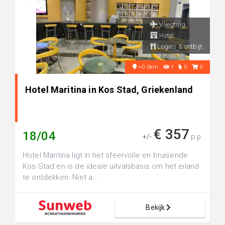
Vliegtuig
Hotel
Logies & ontbijt
+0.0km
1
0
0
Hotel Maritina in Kos Stad, Griekenland
€ 357
18/04
+/-
p.p.
Hotel Maritina ligt in het sfeervolle en bruisende
Kos-Stad en is de ideale uitvalsbasis om het eiland
te ontdekken. Niet a...
Bekijk