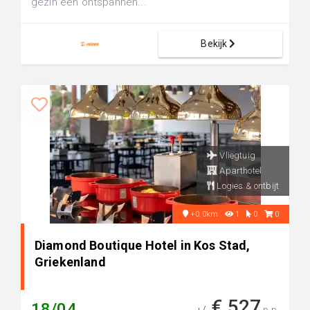
gezin een ontspannen...
Bekijk
Vliegtuig
Aparthotel
Logies & ontbijt
+0.0km
1
0
0
Diamond Boutique Hotel in Kos Stad,
Griekenland
€ 527
18/04