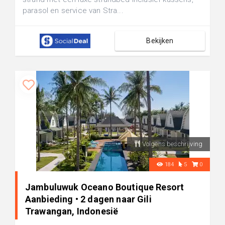
parasol en service van Stra...
Bekijken
Volgens beschrijving
184
5
0
Jambuluwuk Oceano Boutique Resort
Aanbieding • 2 dagen naar Gili
Trawangan, Indonesië