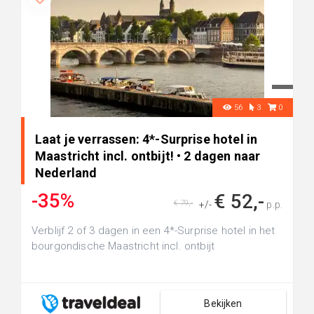
56
3
0
Laat je verrassen: 4*-Surprise hotel in
Maastricht incl. ontbijt! • 2 dagen naar
Nederland
-35%
€ 52,-
€ 79,-
+/-
p.p.
Verblijf 2 of 3 dagen in een 4*-Surprise hotel in het
bourgondische Maastricht incl. ontbijt
Bekijken