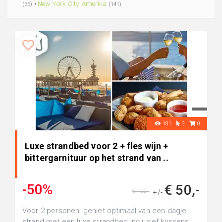
•
New York City, Amerika
(36)
(141)
181
3
0
Luxe strandbed voor 2 + fles wijn +
bittergarnituur op het strand van ..
-50%
€ 50,-
€ 100,-
+/-
Voor 2 personen: geniet optimaal van een dagje
strand met een luxe strandbed inclusief kussens,