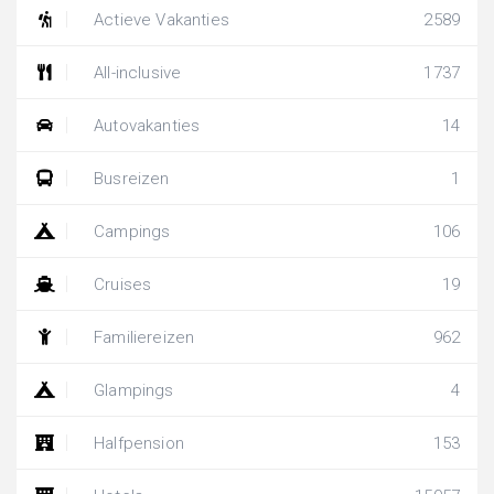
Actieve Vakanties
2589
All-inclusive
1737
Autovakanties
14
Busreizen
1
Campings
106
Cruises
19
Familiereizen
962
Glampings
4
Halfpension
153