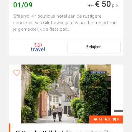
€ 50
01/09
+/-
p.p.
Sfeervol 4* boutique hotel aan de rustigere
noordkust van Gili Trawangan. Vanuit het resort kun
je gemakkelijk de fiets pak...
Bekijken
14
0
0