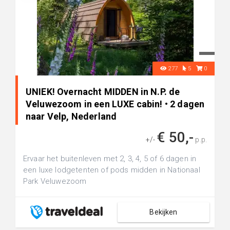
277
5
0
UNIEK! Overnacht MIDDEN in N.P. de
Veluwezoom in een LUXE cabin! • 2 dagen
naar Velp, Nederland
€ 50,-
+/-
p.p.
Ervaar het buitenleven met 2, 3, 4, 5 of 6 dagen in
een luxe lodgetenten of pods midden in Nationaal
Park Veluwezoom
Bekijken