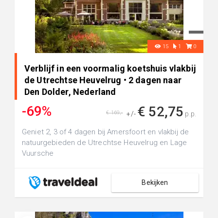
15
1
0
Verblijf in een voormalig koetshuis vlakbij
de Utrechtse Heuvelrug • 2 dagen naar
Den Dolder, Nederland
-69%
€ 52,75
€ 169,-
+/-
p.p.
Geniet 2, 3 of 4 dagen bij Amersfoort en vlakbij de
natuurgebieden de Utrechtse Heuvelrug en Lage
Vuursche
Bekijken