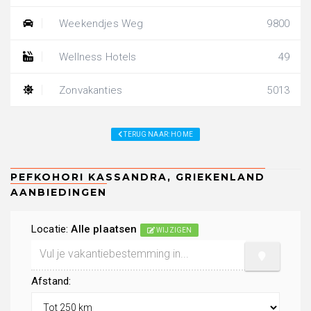
Weekendjes Weg
9800
Wellness Hotels
49
Zonvakanties
5013
TERUG NAAR: HOME
Locatie:
Alle plaatsen
WIJZIGEN
Afstand: