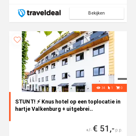
Bekijken
34
1
0
STUNT! ⚡ Knus hotel op een toplocatie in
hartje Valkenburg + uitgebrei..
€ 51,-
+/-
p.p.