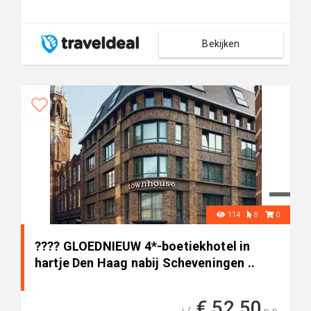
Bekijken
114
8
0
???? GLOEDNIEUW 4*-boetiekhotel in
hartje Den Haag nabij Scheveningen ..
€ 52,50