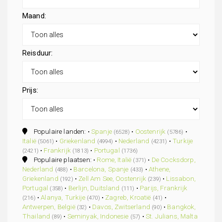
Maand:
Reisduur:
Prijs:
Populaire landen: •
Spanje
•
Oostenrijk
•
(6528)
(5786)
Italië
•
Griekenland
•
Nederland
•
Turkije
(5061)
(4994)
(4231)
•
Frankrijk
•
Portugal
(2421)
(1813)
(1736)
Populaire plaatsen: •
Rome, Italië
•
De Cocksdorp,
(371)
Nederland
•
Barcelona, Spanje
•
Athene,
(488)
(433)
Griekenland
•
Zell Am See, Oostenrijk
•
Lissabon,
(192)
(239)
Portugal
•
Berlijn, Duitsland
•
Parijs, Frankrijk
(358)
(111)
•
Alanya, Turkije
•
Zagreb, Kroatië
•
(216)
(470)
(41)
Antwerpen, België
•
Davos, Zwitserland
•
Bangkok,
(32)
(90)
Thailand
•
Seminyak, Indonesie
•
St. Julians, Malta
(89)
(57)