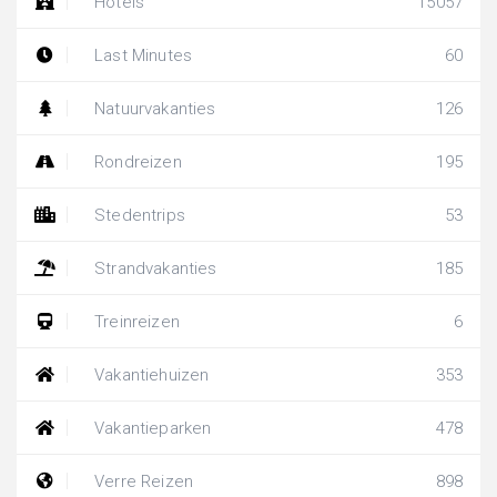
Hotels
15057
Last Minutes
60
Natuurvakanties
126
Rondreizen
195
Stedentrips
53
Strandvakanties
185
Treinreizen
6
Vakantiehuizen
353
Vakantieparken
478
Verre Reizen
898