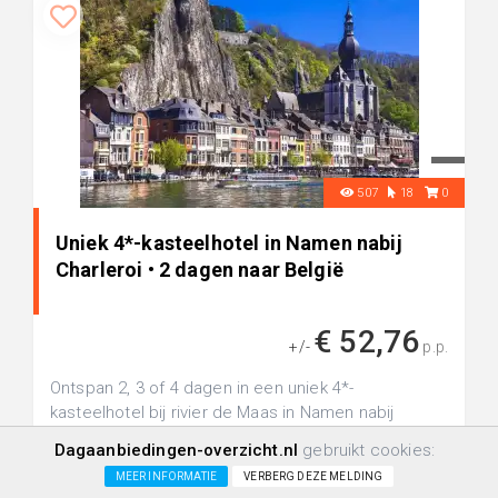
507
18
0
Uniek 4*-kasteelhotel in Namen nabij
Charleroi • 2 dagen naar België
€ 52,76
+/-
p.p.
Ontspan 2, 3 of 4 dagen in een uniek 4*-
kasteelhotel bij rivier de Maas in Namen nabij
Charleroi
Dagaanbiedingen-overzicht.nl
gebruikt cookies:
MEER INFORMATIE
VERBERG DEZE MELDING