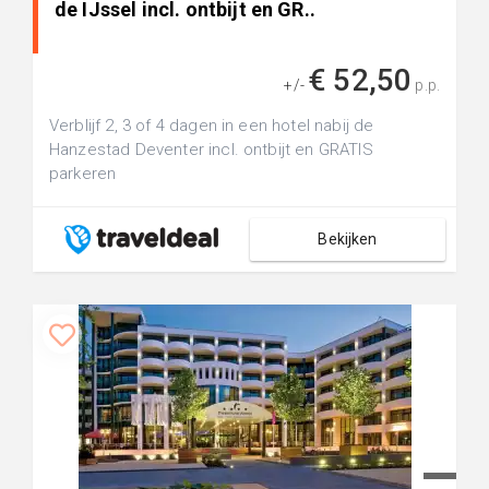
de IJssel incl. ontbijt en GR..
€ 52,50
+/-
p.p.
Verblijf 2, 3 of 4 dagen in een hotel nabij de
Hanzestad Deventer incl. ontbijt en GRATIS
parkeren
Bekijken