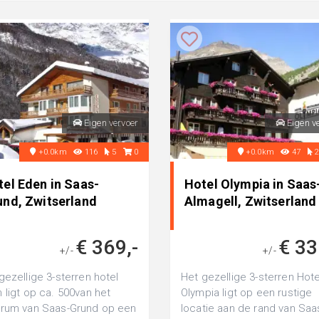
Eigen vervoer
Eigen v
+0.0km
116
5
0
+0.0km
47
tel Eden in Saas-
Hotel Olympia in Saas
und, Zwitserland
Almagell, Zwitserland
€ 369,-
€ 33
+/-
+/-
gezellige 3-sterren hotel
Het gezellige 3-sterren Hote
 ligt op ca. 500van het
Olympia ligt op een rustige
rum van Saas-Grund op een
locatie aan de rand van Saa