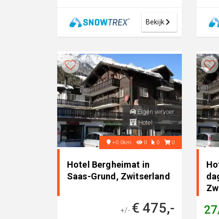
750afstand gelegen lift Alpin
hoog
Ex...
onge
Bekijk
Eigen vervoer
Hotel
+0.0km
0
0
0
Hotel Bergheimat in
Ho
Saas-Grund, Zwitserland
da
Zw
€ 475,-
27
+/-