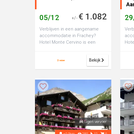
Aa
He
€ 1.082
05/12
29
+/-
Verblijven in een aangename
Verb
accommodatie in Frachey?
acc
Hotel Monte Cervino is een
Hot
comfortabel 3-sterren hotel,
Thyo
perfect voor e...
sterr
Bekijk
Eigen vervoer
+0.0km
285
12
0