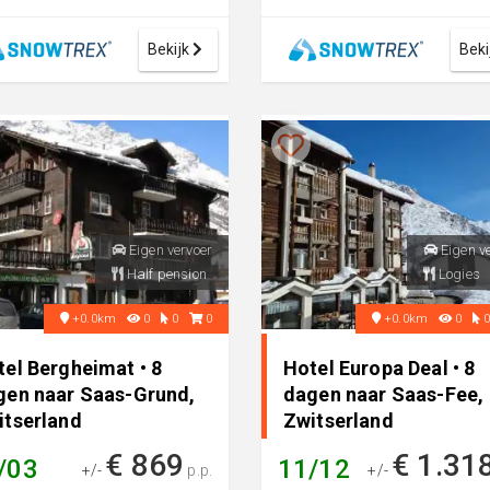
te van ca. 1.600 m. De op
Almagell. De ingang van het
v...
skigebie...
Bekijk
Beki
Eigen vervoer
Eigen v
Half pension
Logies
+0.0km
0
0
0
+0.0km
0
tel Bergheimat • 8
Hotel Europa Deal • 8
gen naar Saas-Grund,
dagen naar Saas-Fee,
itserland
Zwitserland
€ 869
€ 1.31
/03
11/12
+/-
p.p.
+/-