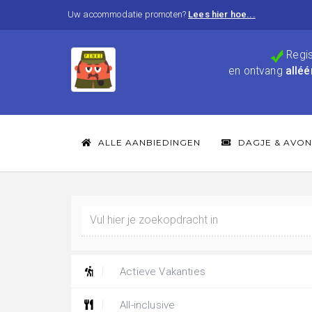
Uw accommodatie promoten?
Lees hier hoe...
Regis
en ontvang
alléé
ALLE AANBIEDINGEN
DAGJE & AVON
Actieve Vakanties
All-inclusive