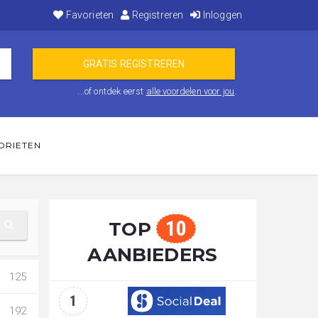
Favorieten
Registreren
Inloggen
...of ontdek eerst
alle voordelen voor jou
.
ORIETEN
10
TOP
AANBIEDERS
125
1
192