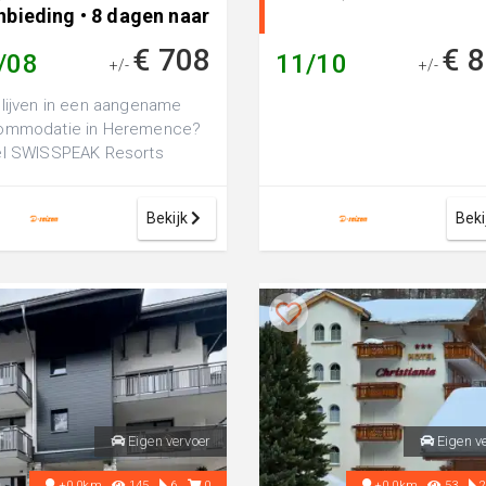
nbieding • 8 dagen naar
remence, Zwitserland
€ 708
€ 
/08
11/10
+/-
+/-
lijven in een aangename
ommodatie in Heremence?
el SWISSPEAK Resorts
n 4 Vallees is een luxe 4-
en hotel,...
Bekijk
Beki
Eigen vervoer
Eigen v
+0.0km
145
6
0
+0.0km
53