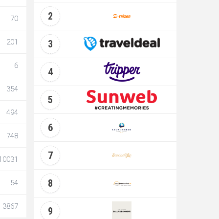
2
70
201
3
6
4
354
5
494
6
748
7
10031
8
54
3867
9