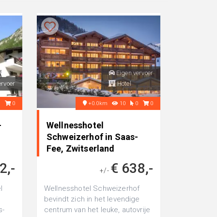
Eigen vervoer
ervoer
Hotel
2
0
+0.0km
10
0
0
-
Wellnesshotel
Schweizerhof in Saas-
Fee, Zwitserland
2,-
€ 638,-
+/-
l
Wellnesshotel Schweizerhof
bevindt zich in het levendige
s-
centrum van het leuke, autovrije