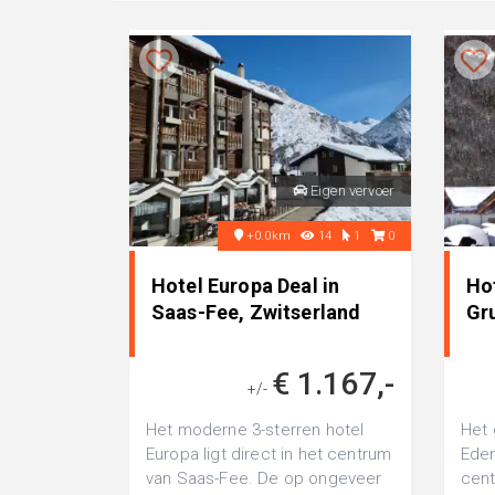
Eigen vervoer
+0.0km
14
1
0
Hotel Europa Deal in
Ho
Saas-Fee, Zwitserland
Gr
€ 1.167,-
+/-
Het moderne 3-sterren hotel
Het 
Europa ligt direct in het centrum
Eden
van Saas-Fee. De op ongeveer
cent