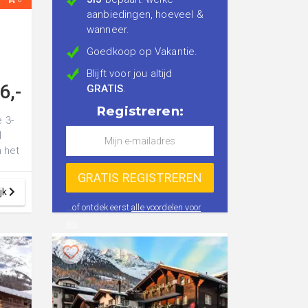
aanbiedingen, hoeveel &
wanneer.
Goedkoop op Vakantie.
Blijft voor jou altijd
6,-
GRATIS
.
Registreren:
 3-
l
n het
p...
jk
...of ontdek eerst
alle voordelen voor
jou
.