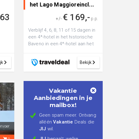
het Lago Maggioreincl...
863
€ 169,-
+/-
p.p.
Verblijf 4, 6, 8, 11 of 15 dagen in
een 4*-hotel in het historische
Baveno in een 4*-hotel aan het
Lago Maggiore incl. ontb...
jk
Bekijk
Vakantie
Aanbiedingen in je
mailbox!
Geen spam meer. Ontvang
alléén
Vakantie
Deals die
ervoer
JIJ
wil.
JIJ
bepaalt: welke
2
0