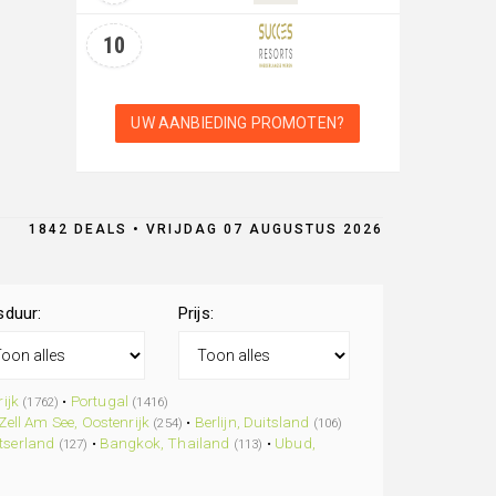
10
UW AANBIEDING PROMOTEN?
1842 DEALS • VRIJDAG 07 AUGUSTUS 2026
sduur:
Prijs:
ijk
•
Portugal
(1762)
(1416)
Zell Am See, Oostenrijk
•
Berlijn, Duitsland
(254)
(106)
tserland
•
Bangkok, Thailand
•
Ubud,
(127)
(113)