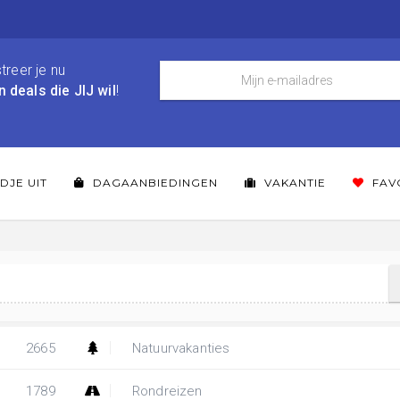
treer je nu
n deals die JIJ wil
!
DJE UIT
DAGAANBIEDINGEN
VAKANTIE
FAV
2665
Natuurvakanties
1789
Rondreizen