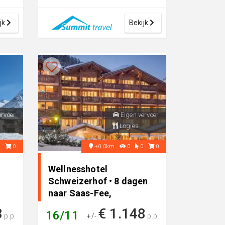
Saas-Fee. De skibushalte is op
10...
jk
Bekijk
ervoer
Eigen vervoer
Logies
0
0
+0.0km
0
0
0
Wellnesshotel
Schweizerhof • 8 dagen
naar Saas-Fee,
Zwitserland
8
€ 1.148
16/11
p.p.
+/-
p.p.