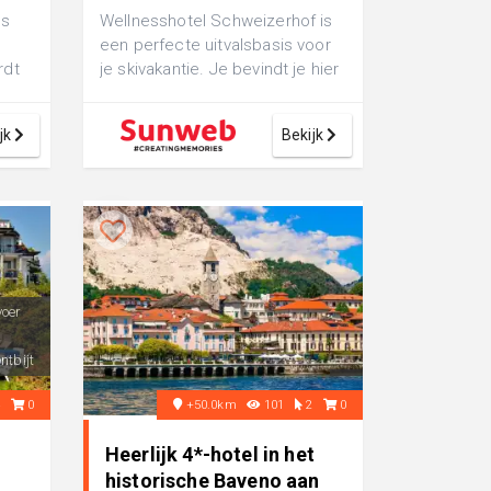
es
Wellnesshotel Schweizerhof is
een perfecte uitvalsbasis voor
rdt
je skivakantie. Je bevindt je hier
midden in het centrum van S...
jk
Bekijk
voer
ntbijt
4
0
+50.0km
101
2
0
Heerlijk 4*-hotel in het
historische Baveno aan