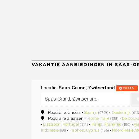
Locatie:
Saas-Grund, Zwitserland
WISSEN
Populaire landen: •
Spanje
•
Oostenrijk
(6769)
(613
Populaire plaatsen: •
Rome, Italië
•
De Cocks
(318)
•
Lissabon, Portugal
•
Parijs, Frankrijk
•
Al
(311)
(180)
Indonesie
•
Paphos, Cyprus
•
Noord Male At
(50)
(156)