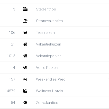
3
Stedentrips
1
Strandvakanties
106
Treinreizen
21
Vakantiehuizen
1015
Vakantieparken
4
Verre Reizen
157
Weekendjes Weg
14572
Wellness Hotels
54
Zonvakanties