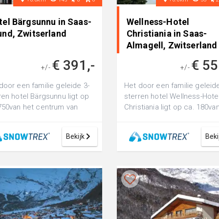
tel Bärgsunnu in Saas-
Wellness-Hotel
und, Zwitserland
Christiania in Saas-
Almagell, Zwitserland
€ 391,-
€ 55
+/-
+/-
door een familie geleide 3-
Het door een familie geleide
ren hotel Bärgsunnu ligt op
sterren hotel Wellness-Hote
750van het centrum van
Christiania ligt op ca. 180va
s-Grund op een hoogte
centrum van Saas-Almagell o
.
Bekijk
Beki