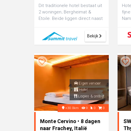
Dit traditionele hotel bestaat uit
Hote
2 woningen; Bergheimat &
fijn
Etoile. Beide liggen direct naast
Name
de Saas-Grund-Kreuzboden
bij 
skil...
...
Bekijk
Eigen vervoer
Hotel
Logies & ontbijt
+30.0km
9
0
0
Monte Cervino • 8 dagen
SW
naar Frachey, Italië
Th