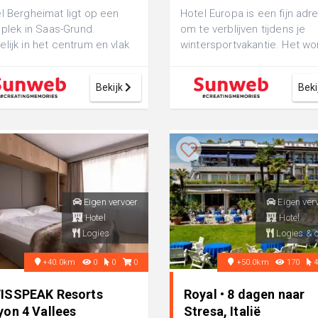
l Bergheimat ligt op een
Hotel Europa is een fijn adr
e plek in Saas-Grund.
om te verblijven tijdens je
lijk in het centrum en vlak
wintersportvakantie. Het wo
de piste en de skilift. Je kunt
gerund door een familie en
heeft ...
Bekijk
Beki
Eigen vervoer
Eigen ver
Hotel
Hotel
Logies
Logies & o
+40.0km
0
0
0
+50.0km
170
ISSPEAK Resorts
Royal • 8 dagen naar
yon 4 Vallees
Stresa, Italië