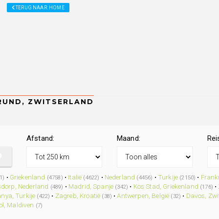
TERUG NAAR: HOME
Afstand:
Maand:
Rei
•
Griekenland
•
Italië
•
Nederland
•
Turkije
•
Frankr
1)
(4758)
(4622)
(4456)
(2150)
dorp, Nederland
•
Madrid, Spanje
•
Kos Stad, Griekenland
•
(489)
(342)
(176)
anya, Turkije
•
Zagreb, Kroatië
•
Antwerpen, België
•
Davos, Zwi
(422)
(38)
(32)
ol, Maldiven
(7)