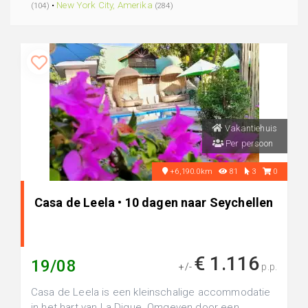
•
New York City, Amerika
(104)
(284)
Vakantiehuis
Per persoon
+6,190.0km
81
3
0
Casa de Leela • 10 dagen naar Seychellen
€ 1.116
19/08
+/-
p.p.
Casa de Leela is een kleinschalige accommodatie
in het hart van La Digue. Omgeven door een