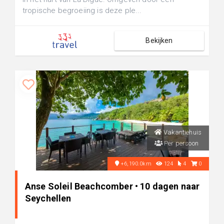
tropische begroeiing is deze ple...
Bekijken
Vakantiehuis
Per persoon
+6,190.0km
124
4
0
Anse Soleil Beachcomber • 10 dagen naar
Seychellen