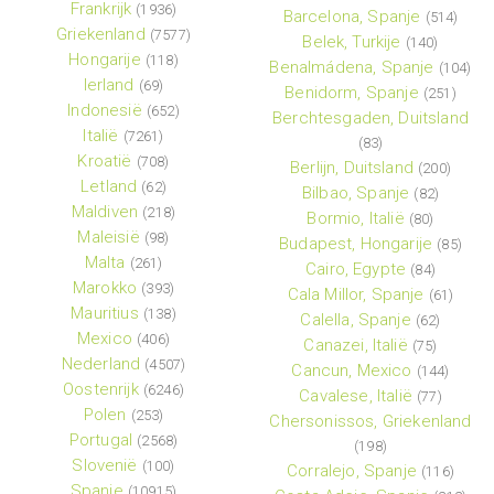
Frankrijk
(1936)
Barcelona, Spanje
(514)
Griekenland
(7577)
Belek, Turkije
(140)
Hongarije
(118)
Benalmádena, Spanje
(104)
Ierland
(69)
Benidorm, Spanje
(251)
Indonesië
(652)
Berchtesgaden, Duitsland
Italië
(7261)
(83)
Kroatië
(708)
Berlijn, Duitsland
(200)
Letland
(62)
Bilbao, Spanje
(82)
Maldiven
(218)
Bormio, Italië
(80)
Maleisië
(98)
Budapest, Hongarije
(85)
Malta
(261)
Cairo, Egypte
(84)
Marokko
(393)
Cala Millor, Spanje
(61)
Mauritius
(138)
Calella, Spanje
(62)
Mexico
(406)
Canazei, Italië
(75)
Nederland
(4507)
Cancun, Mexico
(144)
Oostenrijk
(6246)
Cavalese, Italië
(77)
Polen
(253)
Chersonissos, Griekenland
Portugal
(2568)
(198)
Slovenië
(100)
Corralejo, Spanje
(116)
Spanje
(10915)