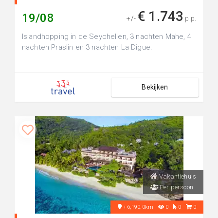
€ 1.743
19/08
+/-
p.p.
Islandhopping in de Seychellen, 3 nachten Mahe, 4
nachten Praslin en 3 nachten La Digue.
Bekijken
Vakantiehuis
Per persoon
+6,190.0km
0
0
0