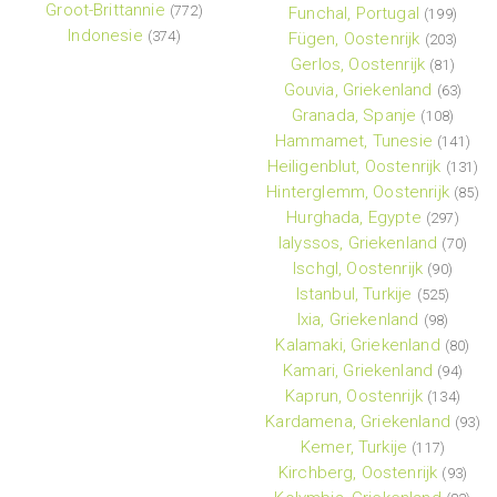
Groot-Brittannie
(772)
Funchal, Portugal
(199)
Indonesie
(374)
Fügen, Oostenrijk
(203)
Gerlos, Oostenrijk
(81)
Gouvia, Griekenland
(63)
Granada, Spanje
(108)
Hammamet, Tunesie
(141)
Heiligenblut, Oostenrijk
(131)
Hinterglemm, Oostenrijk
(85)
Hurghada, Egypte
(297)
Ialyssos, Griekenland
(70)
Ischgl, Oostenrijk
(90)
Istanbul, Turkije
(525)
Ixia, Griekenland
(98)
Kalamaki, Griekenland
(80)
Kamari, Griekenland
(94)
Kaprun, Oostenrijk
(134)
Kardamena, Griekenland
(93)
Kemer, Turkije
(117)
Kirchberg, Oostenrijk
(93)