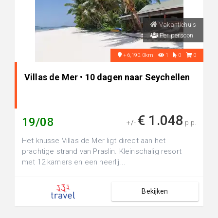
Vakantiehuis
Per persoon
+6,190.0km
1
0
0
Villas de Mer • 10 dagen naar Seychellen
€ 1.048
19/08
+/-
p.p.
Het knusse Villas de Mer ligt direct aan het
prachtige strand van Praslin. Kleinschalig resort
met 12 kamers en een heerlij...
Bekijken