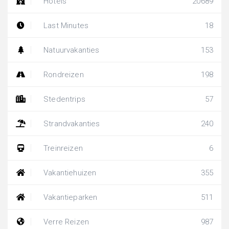
Hotels
20689
Last Minutes
18
Natuurvakanties
153
Rondreizen
198
Stedentrips
57
Strandvakanties
240
Treinreizen
6
Vakantiehuizen
355
Vakantieparken
511
Verre Reizen
987