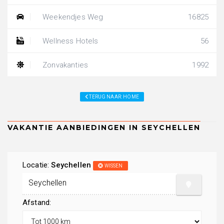
Weekendjes Weg
16825
Wellness Hotels
56
Zonvakanties
1992
TERUG NAAR: HOME
Locatie:
Seychellen
WISSEN
Afstand: