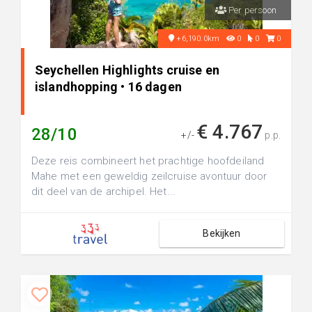
Per persoon
+6,190.0km
0
0
0
Seychellen Highlights cruise en
islandhopping • 16 dagen
€ 4.767
28/10
+/-
p.p.
Deze reis combineert het prachtige hoofdeiland
Mahe met een geweldig zeilcruise avontuur door
dit deel van de archipel. Het...
Bekijken