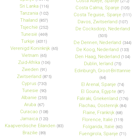
Costa Adeje, Spanje
(212)
Sri Lanka
(116)
Costa Calma, Spanje
(105)
Tanzania
(102)
Costa Teguise, Spanje
(111)
Thailand
(857)
Davos, Zwitserland
(107)
Tsjechië
(252)
De Cocksdorp, Nederland
Tunesië
(469)
(505)
Turkije
(4311)
De Dennen, Nederland
(344)
Verenigd Koninkrijk
(65)
De Koog, Nederland
(133)
Vietnam
(65)
Den Haag, Nederland
(104)
Zuid-Afrika
(106)
Dublin, Ierland
(75)
Zweden
(91)
Edinburgh, Groot-Brittannie
Zwitserland
(875)
(64)
Cyprus
(730)
El Arenal, Spanje
(74)
Tunesie
(90)
El Gouna, Egypte
(87)
Albanie
(255)
Faliraki, Griekenland
(176)
Aruba
(67)
Flachau, Oostenrijk
(84)
Curacao
(108)
Flaine, Frankrijk
(68)
Jamaica
(120)
Florence, Italië
(119)
Kaapverdische Eilanden
(83)
Folgarida, Italië
(60)
Brazilie
(89)
Fuengirola, Spanje
(71)