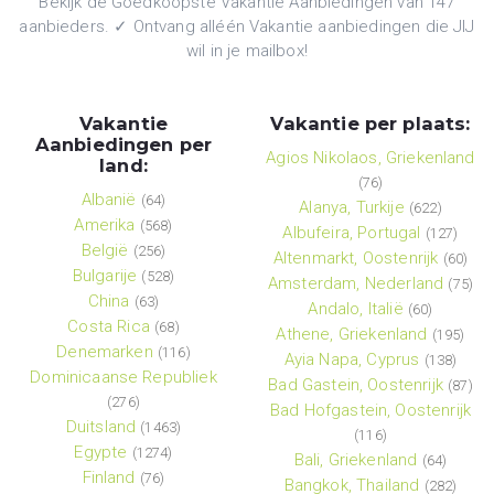
Bekijk de Goedkoopste Vakantie Aanbiedingen van 147
aanbieders. ✓ Ontvang alléén Vakantie aanbiedingen die JIJ
wil in je mailbox!
Vakantie
Vakantie per plaats:
Aanbiedingen per
Agios Nikolaos, Griekenland
land:
(76)
Albanië
(64)
Alanya, Turkije
(622)
Amerika
(568)
Albufeira, Portugal
(127)
België
(256)
Altenmarkt, Oostenrijk
(60)
Bulgarije
(528)
Amsterdam, Nederland
(75)
China
(63)
Andalo, Italië
(60)
Costa Rica
(68)
Athene, Griekenland
(195)
Denemarken
(116)
Ayia Napa, Cyprus
(138)
Dominicaanse Republiek
Bad Gastein, Oostenrijk
(87)
(276)
Bad Hofgastein, Oostenrijk
Duitsland
(1463)
(116)
Egypte
(1274)
Bali, Griekenland
(64)
Finland
(76)
Bangkok, Thailand
(282)