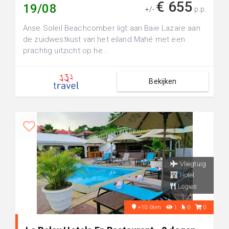
€ 655
19/08
+/-
p.p.
Anse Soleil Beachcomber ligt aan Baie Lazare aan
de zuidwestkust van het eiland Mahé met een
prachtig uitzicht op he...
Bekijken
Vliegtuig
Hotel
Logies
+10.0km
1
0
0