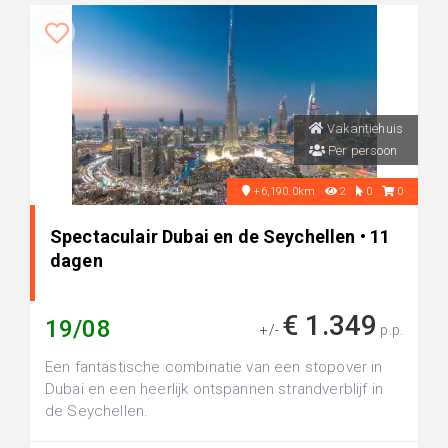
Vakantiehuis
Per persoon
+6,190.0km
2
0
0
Spectaculair Dubai en de Seychellen • 11
dagen
€ 1.349
19/08
+/-
p.p.
Een fantastische combinatie van een stopover in
Dubai en een heerlijk ontspannen strandverblijf in
de Seychellen.