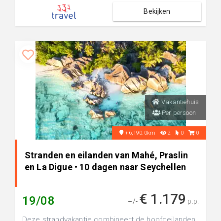
Bekijken
Vakantiehuis
Per persoon
+6,190.0km
2
0
0
Stranden en eilanden van Mahé, Praslin
en La Digue • 10 dagen naar Seychellen
€ 1.179
19/08
+/-
p.p.
Deze strandvakantie combineert de hoofdeilanden