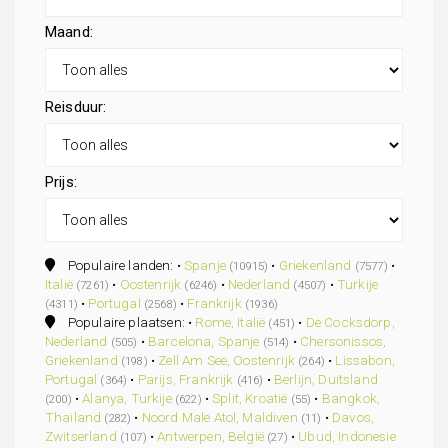
Maand:
Reisduur:
Prijs:
Populaire landen: •
Spanje
•
Griekenland
•
(10915)
(7577)
Italië
•
Oostenrijk
•
Nederland
•
Turkije
(7261)
(6246)
(4507)
•
Portugal
•
Frankrijk
(4311)
(2568)
(1936)
Populaire plaatsen: •
Rome, Italië
•
De Cocksdorp,
(451)
Nederland
•
Barcelona, Spanje
•
Chersonissos,
(505)
(514)
Griekenland
•
Zell Am See, Oostenrijk
•
Lissabon,
(198)
(264)
Portugal
•
Parijs, Frankrijk
•
Berlijn, Duitsland
(364)
(416)
•
Alanya, Turkije
•
Split, Kroatië
•
Bangkok,
(200)
(622)
(55)
Thailand
•
Noord Male Atol, Maldiven
•
Davos,
(282)
(11)
Zwitserland
•
Antwerpen, België
•
Ubud, Indonesie
(107)
(27)