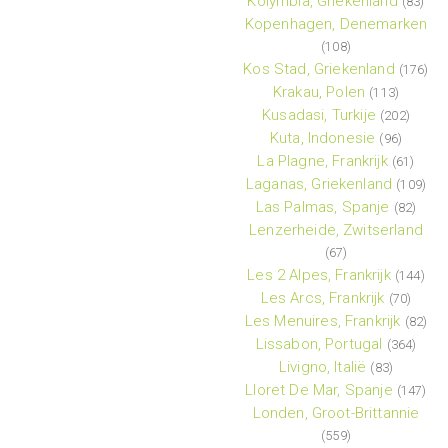
Kolymbia, Griekenland
(83)
Kopenhagen, Denemarken
(108)
Kos Stad, Griekenland
(176)
Krakau, Polen
(113)
Kusadasi, Turkije
(202)
Kuta, Indonesie
(96)
La Plagne, Frankrijk
(61)
Laganas, Griekenland
(109)
Las Palmas, Spanje
(82)
Lenzerheide, Zwitserland
(67)
Les 2 Alpes, Frankrijk
(144)
Les Arcs, Frankrijk
(70)
Les Menuires, Frankrijk
(82)
Lissabon, Portugal
(364)
Livigno, Italië
(83)
Lloret De Mar, Spanje
(147)
Londen, Groot-Brittannie
(559)