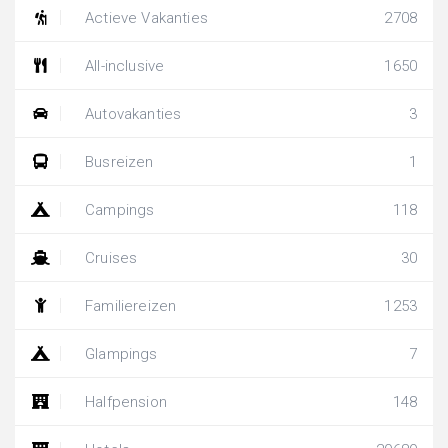
Actieve Vakanties
2708
All-inclusive
1650
Autovakanties
3
Busreizen
1
Campings
118
Cruises
30
Familiereizen
1253
Glampings
7
Halfpension
148