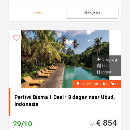
Bekijken
Vliegtuig
Hotel
Logies
+0.0km
0
0
0
Pertiwi Bisma 1 Deal • 8 dagen naar Ubud,
Indonesie
€ 854
29/10
+/-