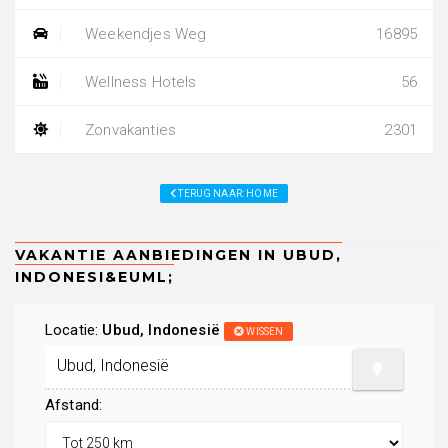
Weekendjes Weg
16895
Wellness Hotels
56
Zonvakanties
2301
TERUG NAAR: HOME
Locatie:
Ubud, Indonesië
WISSEN
Afstand: