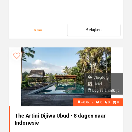
Bekijken
Vliegtuig
Hotel
Logies & ontbijt
+0.0km
0
0
0
The Artini Dijiwa Ubud • 8 dagen naar
Indonesie