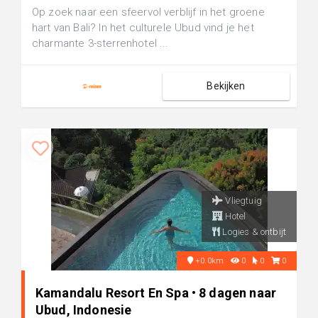
Op zoek naar een sfeervol verblijf in het groene
hart van Bali? In het culturele Ubud vind je het
charmante 3-sterrenhotel ...
Bekijken
Vliegtuig
Hotel
Logies & ontbijt
+0.0km
0
0
0
Kamandalu Resort En Spa • 8 dagen naar
Ubud, Indonesie