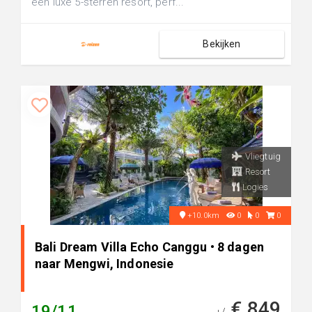
een luxe 5-sterren resort, perf...
Bekijken
Vliegtuig
Resort
Logies
+10.0km
0
0
0
Bali Dream Villa Echo Canggu • 8 dagen
naar Mengwi, Indonesie
€ 849
19/11