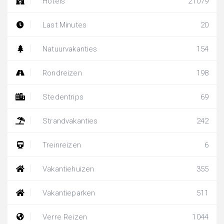
Hotels
21079
Last Minutes
20
Natuurvakanties
154
Rondreizen
198
Stedentrips
69
Strandvakanties
242
Treinreizen
6
Vakantiehuizen
355
Vakantieparken
511
Verre Reizen
1044