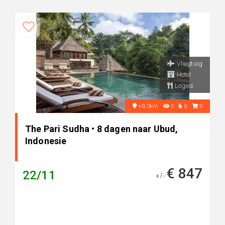
Vliegtuig
Hotel
Logies
+0.0km
0
0
0
The Pari Sudha • 8 dagen naar Ubud,
Indonesie
€ 847
22/11
+/-