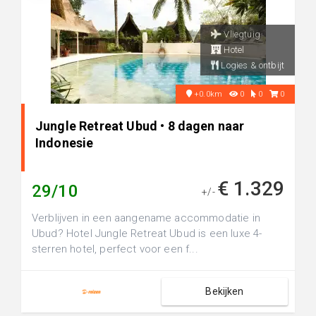
Vliegtuig
Hotel
Logies & ontbijt
+0.0km
0
0
0
Jungle Retreat Ubud • 8 dagen naar
Indonesie
€ 1.329
29/10
+/-
Verblijven in een aangename accommodatie in
Ubud? Hotel Jungle Retreat Ubud is een luxe 4-
sterren hotel, perfect voor een f...
Bekijken