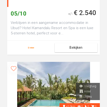
€ 2.540
05/10
+/-
Verblijven in een aangename accommodatie in
Ubud? Hotel Kamandalu Resort en Spa is een luxe
5-sterren hotel, perfect voor e...
Bekijken
Vliegtuig
Hotel
Logies
+0.0km
0
0
0