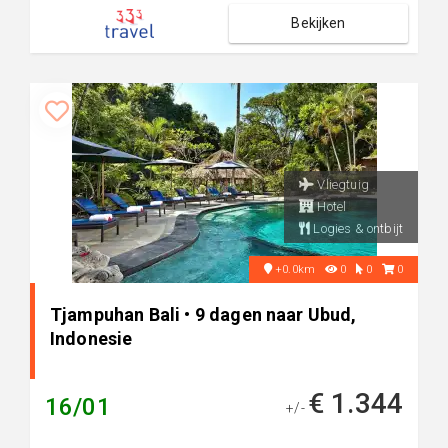
Bekijken
Vliegtuig
Hotel
Logies & ontbijt
+0.0km
0
0
0
Tjampuhan Bali • 9 dagen naar Ubud,
Indonesie
€ 1.344
16/01
+/-