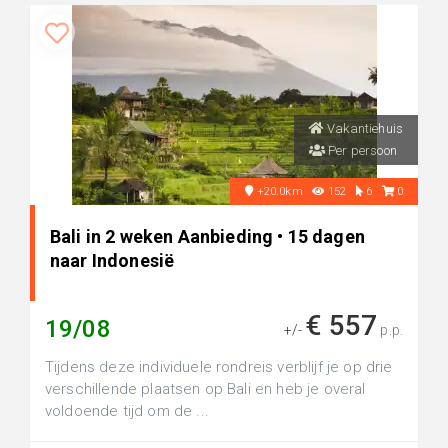
Vakantiehuis
Per persoon
+20.0km
152
6
0
Bali in 2 weken Aanbieding • 15 dagen
naar Indonesië
€ 557
19/08
+/-
p.p.
Tijdens deze individuele rondreis verblijf je op drie
verschillende plaatsen op Bali en heb je overal
voldoende tijd om de ...