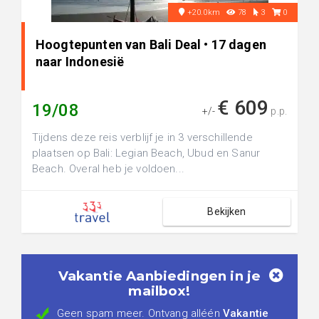
+20.0km
78
3
0
Hoogtepunten van Bali Deal • 17 dagen
naar Indonesië
€ 609
19/08
+/-
p.p.
Tijdens deze reis verblijf je in 3 verschillende
plaatsen op Bali: Legian Beach, Ubud en Sanur
Beach. Overal heb je voldoen...
Bekijken
Vakantie Aanbiedingen in je
mailbox!
Geen spam meer. Ontvang alléén
Vakantie