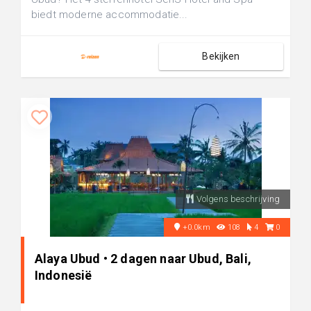
biedt moderne accommodatie...
Bekijken
Volgens beschrijving
+0.0km
108
4
0
Alaya Ubud • 2 dagen naar Ubud, Bali,
Indonesië