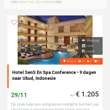
•
New York City, Amerika
(104)
(289)
Vliegtuig
Hotel
Logies
+0.0km
17
2
0
Hotel SenS En Spa Conference • 9 dagen
naar Ubud, Indonesie
€ 1.205
29/11
+/-
Op zoek naar een ontspannen verblijf in het hart van
Ubud? Het 4-sterrenhotel SenS Hotel and Spa