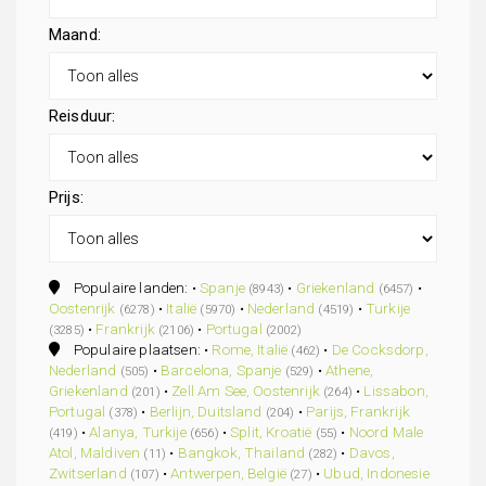
Maand:
Reisduur:
Prijs:
Populaire landen: •
Spanje
•
Griekenland
•
(8943)
(6457)
Oostenrijk
•
Italië
•
Nederland
•
Turkije
(6278)
(5970)
(4519)
•
Frankrijk
•
Portugal
(3285)
(2106)
(2002)
Populaire plaatsen: •
Rome, Italië
•
De Cocksdorp,
(462)
Nederland
•
Barcelona, Spanje
•
Athene,
(505)
(529)
Griekenland
•
Zell Am See, Oostenrijk
•
Lissabon,
(201)
(264)
Portugal
•
Berlijn, Duitsland
•
Parijs, Frankrijk
(378)
(204)
•
Alanya, Turkije
•
Split, Kroatië
•
Noord Male
(419)
(656)
(55)
Atol, Maldiven
•
Bangkok, Thailand
•
Davos,
(11)
(282)
Zwitserland
•
Antwerpen, België
•
Ubud, Indonesie
(107)
(27)