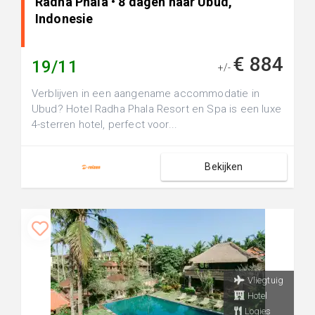
Radha Phala • 8 dagen naar Ubud,
Indonesie
€ 884
19/11
+/-
Verblijven in een aangename accommodatie in
Ubud? Hotel Radha Phala Resort en Spa is een luxe
4-sterren hotel, perfect voor...
Bekijken
Vliegtuig
Hotel
Logies