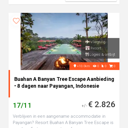
Vliegtuig
Resort
Logies & ontbijt
+10.0km
0
0
0
Buahan A Banyan Tree Escape Aanbieding
• 8 dagen naar Payangan, Indonesie
€ 2.826
17/11
+/-
Verblijven in een aangename accommodatie in
Payangan? Resort Buahan A Banyan Tree Escape is