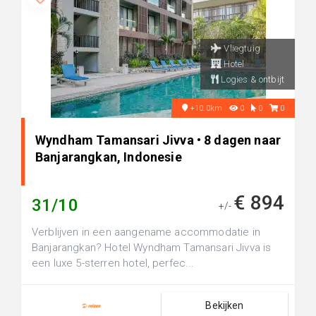
Vliegtuig
Hotel
Logies & ontbijt
+10.0km
0
0
0
Wyndham Tamansari Jivva • 8 dagen naar
Banjarangkan, Indonesie
€ 894
31/10
+/-
Verblijven in een aangename accommodatie in
Banjarangkan? Hotel Wyndham Tamansari Jivva is
een luxe 5-sterren hotel, perfec...
Bekijken