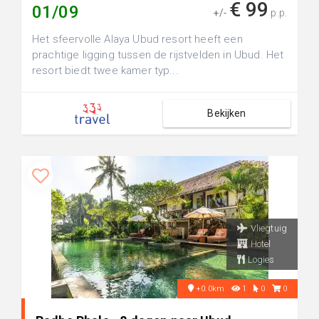
€ 99
01/09
+/-
p.p.
Het sfeervolle Alaya Ubud resort heeft een
prachtige ligging tussen de rijstvelden in Ubud. Het
resort biedt twee kamer typ...
Bekijken
Vliegtuig
Hotel
Logies
+0.0km
1
0
0