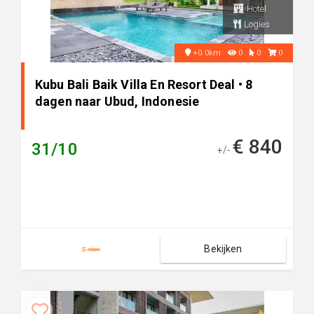
Hotel
Logies
+0.0km
0
0
0
Kubu Bali Baik Villa En Resort Deal • 8
dagen naar Ubud, Indonesie
€ 840
31/10
+/-
Bekijken