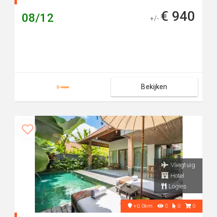
€ 940
08/12
+/-
Bekijken
Vliegtuig
Hotel
Logies
+0.0km
0
0
0