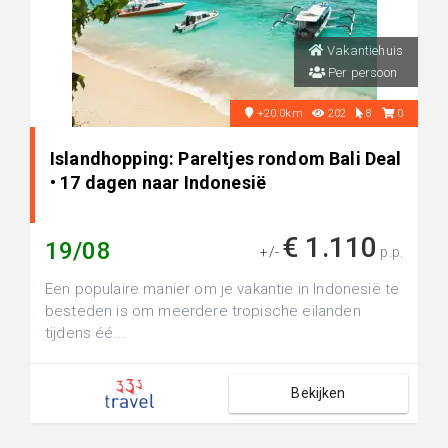
Vakantiehuis
Per persoon
+20.0km
202
8
0
Islandhopping: Pareltjes rondom Bali Deal
• 17 dagen naar Indonesië
€ 1.110
19/08
+/-
p.p.
Een populaire manier om je vakantie in Indonesië te
besteden is om meerdere tropische eilanden
tijdens éé...
Bekijken