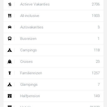
Actieve Vakanties
2706
All-inclusive
1903
Autovakanties
3
Busreizen
1
Campings
118
Cruises
23
Familiereizen
1257
Glampings
7
Halfpension
149