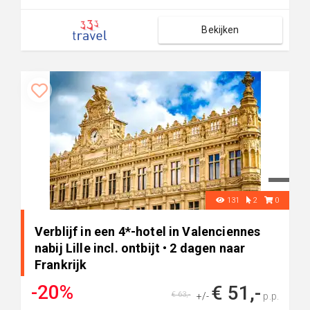
Bekijken
131
2
0
Verblijf in een 4*-hotel in Valenciennes
nabij Lille incl. ontbijt • 2 dagen naar
Frankrijk
-20%
€ 51,-
€ 63,-
+/-
p.p.