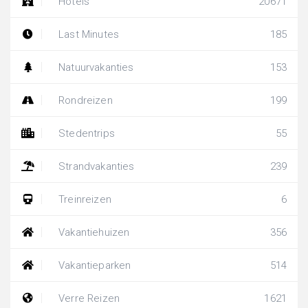
Hotels
20671
Last Minutes
185
Natuurvakanties
153
Rondreizen
199
Stedentrips
55
Strandvakanties
239
Treinreizen
6
Vakantiehuizen
356
Vakantieparken
514
Verre Reizen
1621