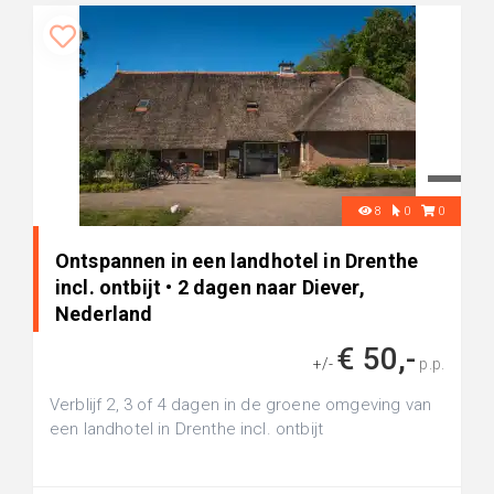
8
0
0
Ontspannen in een landhotel in Drenthe
incl. ontbijt • 2 dagen naar Diever,
Nederland
€ 50,-
+/-
p.p.
Verblijf 2, 3 of 4 dagen in de groene omgeving van
een landhotel in Drenthe incl. ontbijt