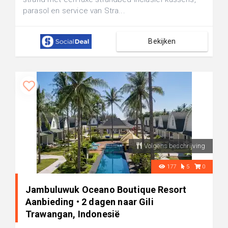
parasol en service van Stra...
Bekijken
Volgens beschrijving
177
5
0
Jambuluwuk Oceano Boutique Resort
Aanbieding • 2 dagen naar Gili
Trawangan, Indonesië