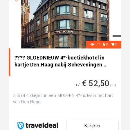
111
8
0
???? GLOEDNIEUW 4*-boetiekhotel in
hartje Den Haag nabij Scheveningen ..
€ 52,50
+/-
p.p.
2, 3 of 4 dagen in een MODERN 4*-hotel in het hart
van Den Haag
Bekijken