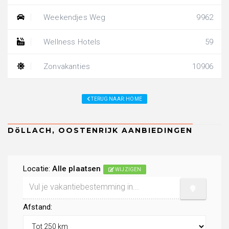
Weekendjes Weg
9962
Wellness Hotels
59
Zonvakanties
10906
TERUG NAAR: HOME
Locatie:
Alle plaatsen
WIJZIGEN
Afstand: