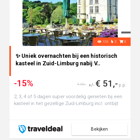
120
3
0
✨ Uniek overnachten bij een historisch
kasteel in Zuid-Limburg nabij V..
-15%
€ 51,-
€ 60,-
+/-
p.p.
2, 3, 4 of 5 dagen super voordelig genieten bij een
kasteel in het gezellige Zuid-Limburg incl. ontbijt
Bekijken