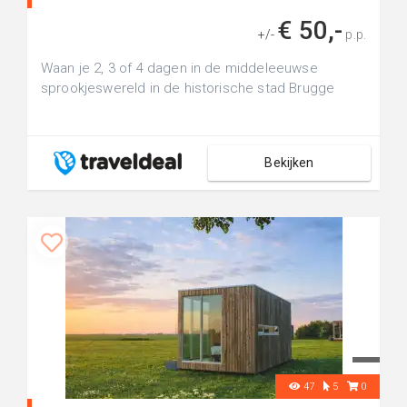
€ 50,-
+/-
p.p.
Waan je 2, 3 of 4 dagen in de middeleeuwse
sprookjeswereld in de historische stad Brugge
Bekijken
47
5
0