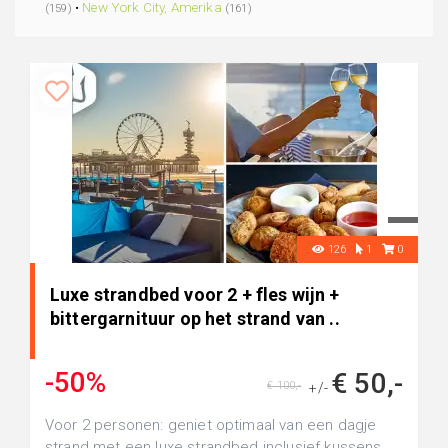
•
New York City, Amerika
(159)
(161)
126
1
0
Luxe strandbed voor 2 + fles wijn +
bittergarnituur op het strand van ..
-50%
€ 50,-
€ 100,-
+/-
Voor 2 personen: geniet optimaal van een dagje
strand met een luxe strandbed inclusief kussens,