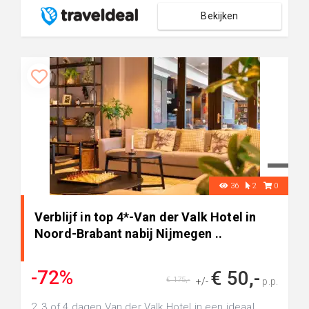
Bekijken
36
2
0
Verblijf in top 4*-Van der Valk Hotel in
Noord-Brabant nabij Nijmegen ..
-72%
€ 50,-
€ 175,-
+/-
p.p.
2, 3 of 4 dagen Van der Valk Hotel in een ideaal