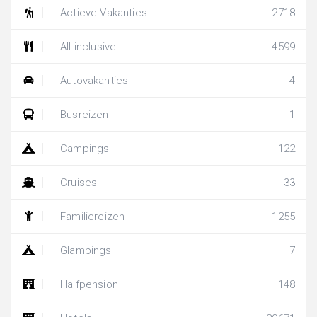
Actieve Vakanties
2718
All-inclusive
4599
Autovakanties
4
Busreizen
1
Campings
122
Cruises
33
Familiereizen
1255
Glampings
7
Halfpension
148