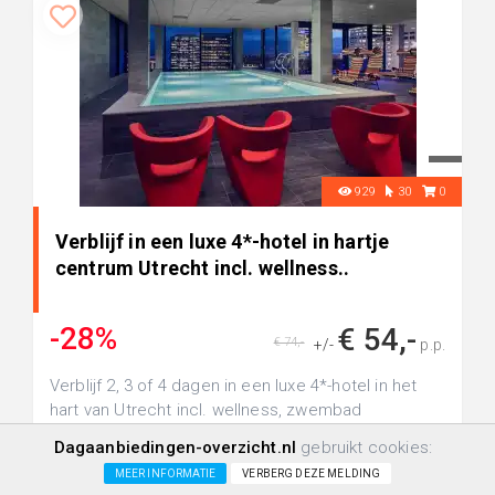
929
30
0
Verblijf in een luxe 4*-hotel in hartje
centrum Utrecht incl. wellness..
-28%
€ 54,-
€ 74,-
+/-
p.p.
Verblijf 2, 3 of 4 dagen in een luxe 4*-hotel in het
hart van Utrecht incl. wellness, zwembad
Dagaanbiedingen-overzicht.nl
gebruikt cookies:
MEER INFORMATIE
VERBERG DEZE MELDING