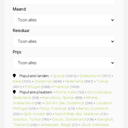
Maand:
Reisduur:
Prijs:
Populaire landen: •
Spanje
•
Griekenland
•
(10915)
(7577)
Italië
•
Oostenrijk
•
Nederland
•
Turkije
(7261)
(6246)
(4507)
•
Portugal
•
Frankrijk
(4311)
(2568)
(1936)
Populaire plaatsen: •
Rome, Italië
•
De Cocksdorp,
(753)
Nederland
•
Barcelona, Spanje
•
Athene,
(504)
(828)
Griekenland
•
Zell Am See, Oostenrijk
•
Lissabon,
(268)
(249)
Portugal
•
Parijs, Frankrijk
•
Berlijn, Duitsland
(519)
(275)
•
Split, Kroatië
•
Noord Male Atol, Maldiven
•
(229)
(61)
(13)
Istanbul, Turkije
•
Davos, Zwitserland
•
Bangkok,
(790)
(109)
Thailand
•
Antwerpen, België
•
Ubud, Indonesie
(232)
(27)