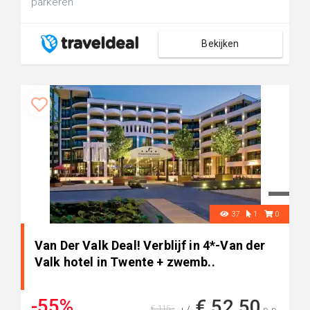
parkeren
Bekijken
37
1
0
Van Der Valk Deal! Verblijf in 4*-Van der
Valk hotel in Twente + zwemb..
-55%
€ 52,50
€ 115,-