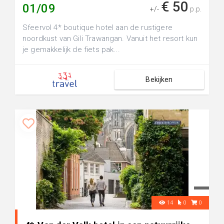
€ 50
01/09
+/-
p.p.
Sfeervol 4* boutique hotel aan de rustigere
noordkust van Gili Trawangan. Vanuit het resort kun
je gemakkelijk de fiets pak...
Bekijken
14
0
0