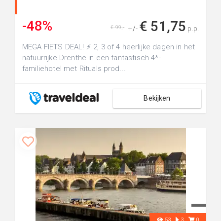
-48%
€ 51,75
€ 99,-
+/-
p.p.
MEGA FIETS DEAL! ⚡ 2, 3 of 4 heerlijke dagen in het
natuurrijke Drenthe in een fantastisch 4*-
familiehotel met Rituals prod...
Bekijken
53
3
0