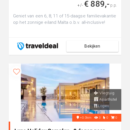
€ 889,-
+/-
p.p.
Geniet van een 6, 8, 11 of 15-daagse familievakantie
op het zonnige eiland Malta o.b.v. all-inclusive!
Bekijken
Vliegtuig
Aparthotel
Logies
+0.0km
3
0
0