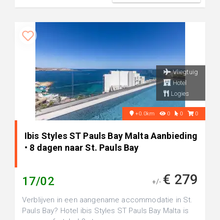
Vliegtuig
Hotel
Logies
+0.0km
0
0
0
Ibis Styles ST Pauls Bay Malta Aanbieding
• 8 dagen naar St. Pauls Bay
€ 279
17/02
+/-
Verblijven in een aangename accommodatie in St.
Pauls Bay? Hotel ibis Styles ST Pauls Bay Malta is