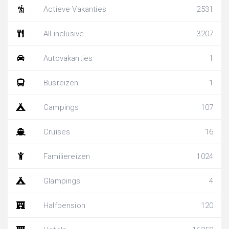
Actieve Vakanties
2531
All-inclusive
3207
Autovakanties
1
Busreizen
1
Campings
107
Cruises
16
Familiereizen
1024
Glampings
4
Halfpension
120