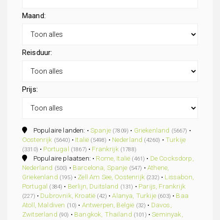
Maand:
Reisduur:
Prijs:
Populaire landen: •
Spanje
•
Griekenland
•
(7809)
(5667)
Oostenrijk
•
Italië
•
Nederland
•
Turkije
(5640)
(5498)
(4260)
•
Portugal
•
Frankrijk
(3310)
(1867)
(1788)
Populaire plaatsen: •
Rome, Italië
•
De Cocksdorp,
(461)
Nederland
•
Barcelona, Spanje
•
Athene,
(500)
(547)
Griekenland
•
Zell Am See, Oostenrijk
•
Lissabon,
(195)
(232)
Portugal
•
Berlijn, Duitsland
•
Parijs, Frankrijk
(384)
(131)
•
Dubrovnik, Kroatië
•
Alanya, Turkije
•
Baa
(227)
(42)
(603)
Atoll, Maldiven
•
Antwerpen, België
•
Davos,
(10)
(32)
Zwitserland
•
Bangkok, Thailand
•
Seminyak,
(90)
(101)