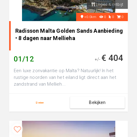
Logies & ontbijt
+0.0km
0
0
0
Radisson Malta Golden Sands Aanbieding
• 8 dagen naar Mellieha
€ 404
01/12
+/-
Een luxe zonvakantie op Malta? Natuurlijk! In het
rustige noorden van het eiland ligt direct aan het
zandstrand van Mellieh...
Bekijken