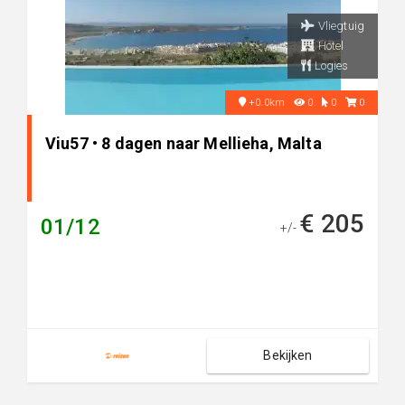
Vliegtuig
Hotel
Logies
+0.0km
0
0
0
Viu57 • 8 dagen naar Mellieha, Malta
€ 205
01/12
+/-
Bekijken