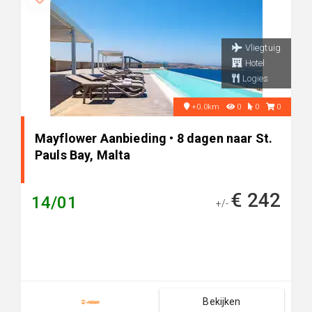
Vliegtuig
Hotel
Logies
+0.0km
0
0
0
Mayflower Aanbieding • 8 dagen naar St.
Pauls Bay, Malta
€ 242
14/01
+/-
Bekijken