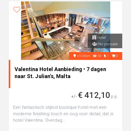
Hotel
Per persoon
+10.0km
30
1
0
Valentina Hotel Aanbieding • 7 dagen
naar St. Julian's, Malta
€ 412,10
+/-
p.p.
Een fantastisch stijlvol boutique hotel met een
moderne finishing touch en oog voor detail, dat is
hotel Valentina. Overdag...