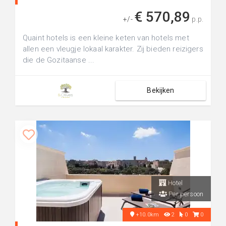
€ 570,89
+/-
p.p.
Quaint hotels is een kleine keten van hotels met
allen een vleugje lokaal karakter. Zij bieden reizigers
die de Gozitaanse ...
Bekijken
Hotel
Per persoon
+10.0km
2
0
0