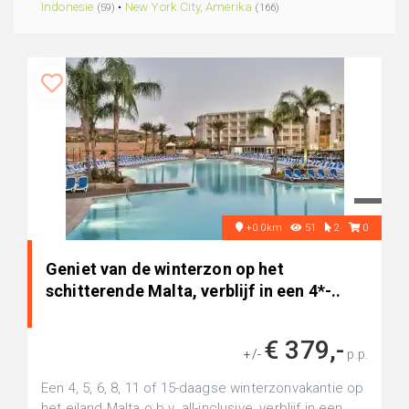
Indonesie
•
New York City, Amerika
(59)
(166)
+0.0km
51
2
0
Geniet van de winterzon op het
schitterende Malta, verblijf in een 4*-..
€ 379,-
+/-
p.p.
Een 4, 5, 6, 8, 11 of 15-daagse winterzonvakantie op
het eiland Malta o.b.v. all-inclusive, verblijf in een