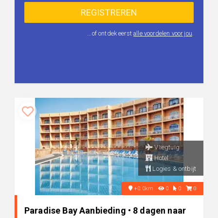
...of ontdek eerst
alle voordelen voor jou
.
Vliegtuig
Hotel
Logies & ontbijt
+0.0km
0
0
0
Paradise Bay Aanbieding • 8 dagen naar