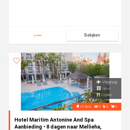
Bekijken
Vliegtuig
Hotel
Logies
+0.0km
0
0
0
Hotel Maritim Antonine And Spa
Aanbieding • 8 dagen naar Mellieha,