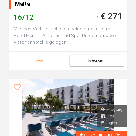
Malta
€ 271
16/12
+/-
Magisch Malta zit vol onontdekte parels, zoals
Hotel Maritim Antonine and Spa. Dit comfortabele
4-sterrenhotel is gelegen i...
Bekijken
Vliegtuig
Hotel
Logies
+0.0km
0
0
0