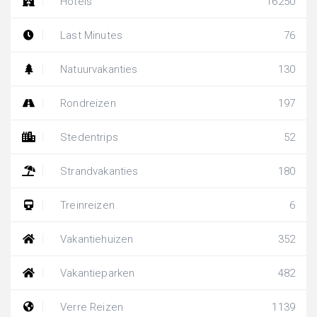
Hotels
16250
Last Minutes
76
Natuurvakanties
130
Rondreizen
197
Stedentrips
52
Strandvakanties
180
Treinreizen
6
Vakantiehuizen
352
Vakantieparken
482
Verre Reizen
1139