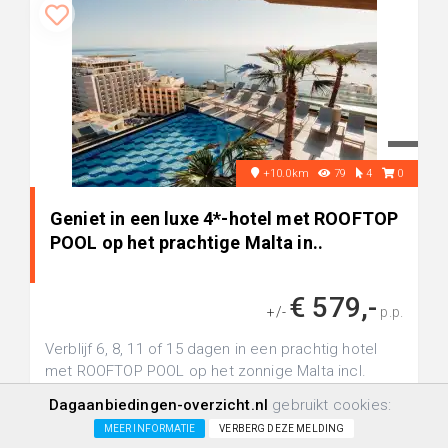
+10.0km
79
4
0
Geniet in een luxe 4*-hotel met ROOFTOP
POOL op het prachtige Malta in..
€ 579,-
+/-
p.p.
Verblijf 6, 8, 11 of 15 dagen in een prachtig hotel
met ROOFTOP POOL op het zonnige Malta incl.
vlucht, transfer en optione...
Dagaanbiedingen-overzicht.nl
gebruikt cookies:
MEER INFORMATIE
VERBERG DEZE MELDING