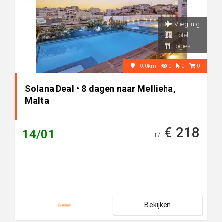
Vliegtuig
Hotel
Logies
+0.0km
0
0
0
Solana Deal • 8 dagen naar Mellieha,
Malta
€ 218
14/01
+/-
Bekijken