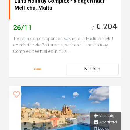
Luna Holiday Complex • 8 dagen naar
Mellieha, Malta
€ 204
26/11
+/-
Toe aan een ontspannen vakantie in Mellieha? Het
comfortabele 3-sterren aparthotel Luna Holiday
Complex heeft alles in huis...
Bekijken
Vliegtuig
Aparthotel
Logies