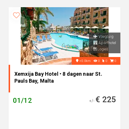
Vliegtuig
Aparthotel
Logies
+0.0km
0
0
0
Xemxija Bay Hotel • 8 dagen naar St.
Pauls Bay, Malta
€ 225
01/12
+/-