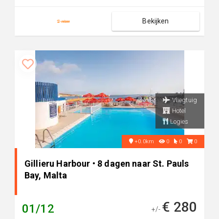
Bekijken
Vliegtuig
Hotel
Logies
+0.0km
0
0
0
Gillieru Harbour • 8 dagen naar St. Pauls
Bay, Malta
€ 280
01/12
+/-