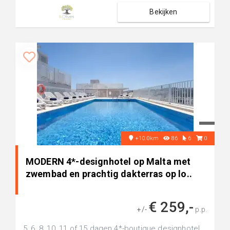
Bekijken
+10.0km
86
6
0
MODERN 4*-designhotel op Malta met
zwembad en prachtig dakterras op lo..
€ 259,-
+/-
p.p.
5, 6, 8, 10, 11 of 15 dagen 4*-boutique designhotel