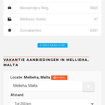
Weekendjes Weg
9665
Wellness Hotels
47
Zonvakanties
6037
TERUG NAAR: HOME
Locatie:
Mellieha, Malta
WISSEN
Afstand: