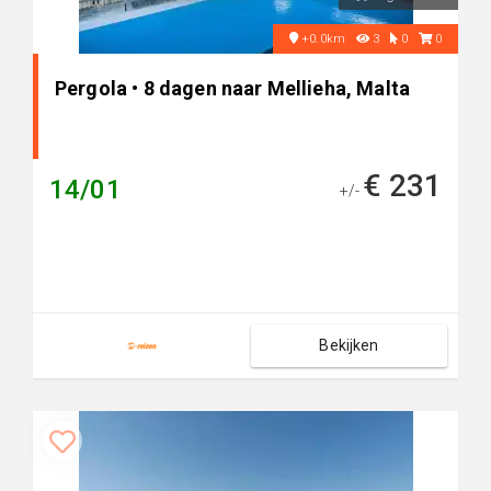
+0.0km
3
0
0
Pergola • 8 dagen naar Mellieha, Malta
€ 231
14/01
+/-
Bekijken