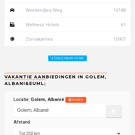
Weekendjes Weg
10188
Wellness Hotels
61
Zonvakanties
10907
TERUG NAAR: HOME
Locatie:
Golem, Albanië
WISSEN
Afstand: