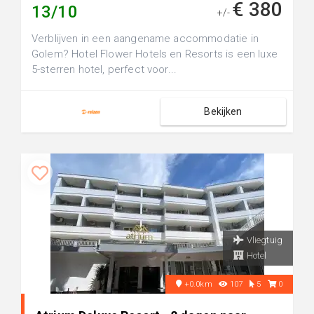
€ 380
13/10
+/-
Verblijven in een aangename accommodatie in
Golem? Hotel Flower Hotels en Resorts is een luxe
5-sterren hotel, perfect voor...
Bekijken
Vliegtuig
Hotel
+0.0km
107
5
0