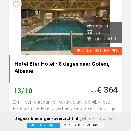
Vliegtuig
Hotel
Logies & ontbijt
+0.0km
5
0
0
Hotel Eter Hotel • 8 dagen naar Golem,
Albanie
€ 364
13/10
+/-
Zin in een ontspannen vakantie aan de Albanese
Rivièra? In de levendige badplaats Golem verblijf je
bij het moderne ...
Dagaanbiedingen-overzicht.nl
gebruikt cookies:
MEER INFORMATIE
VERBERG DEZE MELDING