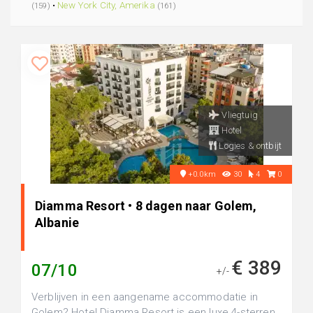
•
New York City, Amerika
(159)
(161)
Vliegtuig
Hotel
Logies & ontbijt
+0.0km
30
4
0
Diamma Resort • 8 dagen naar Golem,
Albanie
€ 389
07/10
+/-
Verblijven in een aangename accommodatie in
Golem? Hotel Diamma Resort is een luxe 4-sterren