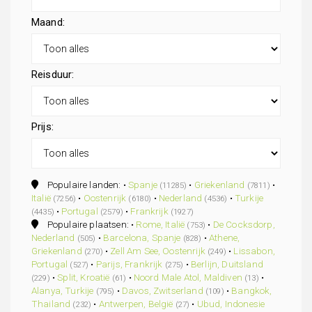
Maand:
Reisduur:
Prijs:
Populaire landen: •
Spanje
•
Griekenland
•
(11285)
(7811)
Italië
•
Oostenrijk
•
Nederland
•
Turkije
(7256)
(6180)
(4536)
•
Portugal
•
Frankrijk
(4435)
(2579)
(1927)
Populaire plaatsen: •
Rome, Italië
•
De Cocksdorp,
(753)
Nederland
•
Barcelona, Spanje
•
Athene,
(505)
(828)
Griekenland
•
Zell Am See, Oostenrijk
•
Lissabon,
(270)
(249)
Portugal
•
Parijs, Frankrijk
•
Berlijn, Duitsland
(527)
(275)
•
Split, Kroatië
•
Noord Male Atol, Maldiven
•
(229)
(61)
(13)
Alanya, Turkije
•
Davos, Zwitserland
•
Bangkok,
(795)
(109)
Thailand
•
Antwerpen, België
•
Ubud, Indonesie
(232)
(27)