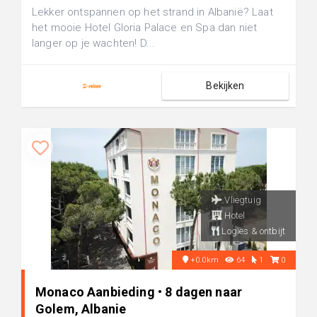
Lekker ontspannen op het strand in Albanië? Laat
het mooie Hotel Gloria Palace en Spa dan niet
langer op je wachten! D...
Bekijken
Vliegtuig
Hotel
Logies & ontbijt
+0.0km
64
1
0
Monaco Aanbieding • 8 dagen naar
Golem, Albanie