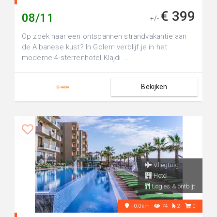
€ 399
08/11
+/-
Op zoek naar een ontspannen strandvakantie aan
de Albanese kust? In Golem verblijf je in het
moderne 4-sterrenhotel Klajdi ...
Bekijken
Vliegtuig
Hotel
Logies & ontbijt
+0.0km
74
2
0