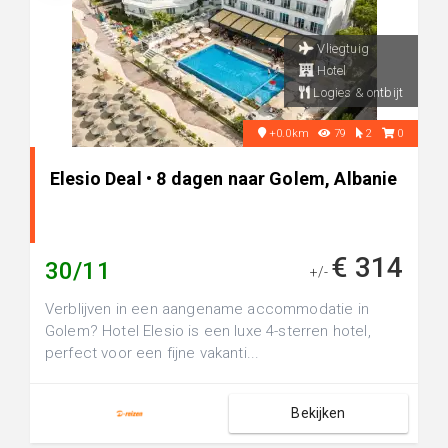
Vliegtuig
Hotel
Logies & ontbijt
+0.0km
79
2
0
Elesio Deal • 8 dagen naar Golem, Albanie
€ 314
30/11
+/-
Verblijven in een aangename accommodatie in
Golem? Hotel Elesio is een luxe 4-sterren hotel,
perfect voor een fijne vakanti...
Bekijken