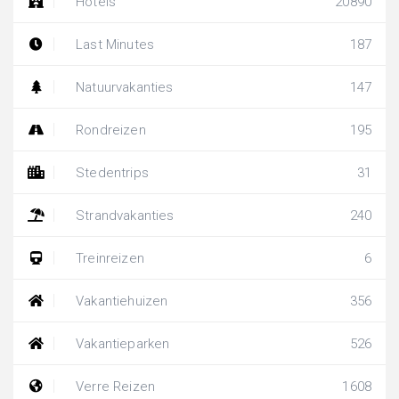
Hotels
20890
Last Minutes
187
Natuurvakanties
147
Rondreizen
195
Stedentrips
31
Strandvakanties
240
Treinreizen
6
Vakantiehuizen
356
Vakantieparken
526
Verre Reizen
1608