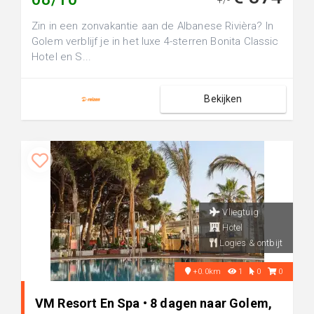
+/-
Zin in een zonvakantie aan de Albanese Rivièra? In
Golem verblijf je in het luxe 4-sterren Bonita Classic
Hotel en S...
Bekijken
Vliegtuig
Hotel
Logies & ontbijt
+0.0km
1
0
0
VM Resort En Spa • 8 dagen naar Golem,