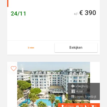
€ 390
24/11
+/-
Bekijken
Vliegtuig
Hotel
Logies & ontbijt
+0.0km
70
1
0