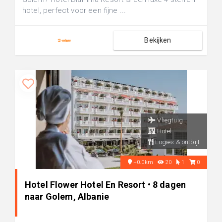
hotel, perfect voor een fijne ...
Bekijken
Vliegtuig
Hotel
Logies & ontbijt
+0.0km
20
1
0
Hotel Flower Hotel En Resort • 8 dagen
naar Golem, Albanie