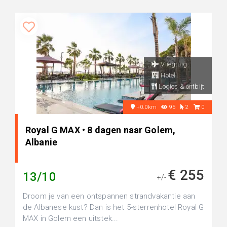
Vliegtuig
Hotel
Logies & ontbijt
+0.0km
95
2
0
Royal G MAX • 8 dagen naar Golem,
Albanie
€ 255
13/10
+/-
Droom je van een ontspannen strandvakantie aan
de Albanese kust? Dan is het 5-sterrenhotel Royal G
MAX in Golem een uitstek...