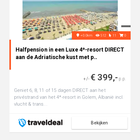
+0.0km
512
11
0
Halfpension in een Luxe 4*-resort DIRECT
aan de Adriatische kust met p..
€ 399,-
+/-
p.p.
Geniet 6, 8, 11 of 15 dagen DIRECT aan het
privéstrand van het 4*-resort in Golem, Albanië incl.
vlucht & trans...
Bekijken