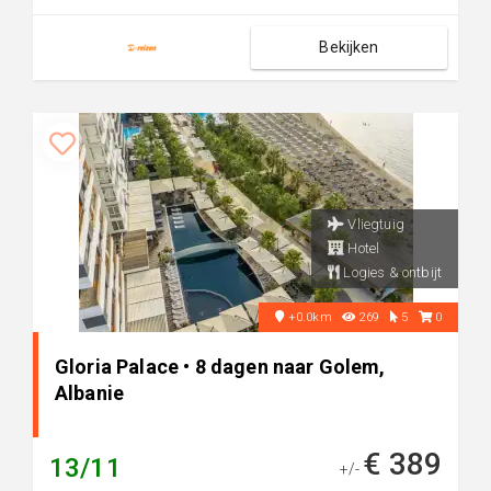
Bekijken
Vliegtuig
Hotel
Logies & ontbijt
+0.0km
269
5
0
Gloria Palace • 8 dagen naar Golem,
Albanie
€ 389
13/11
+/-