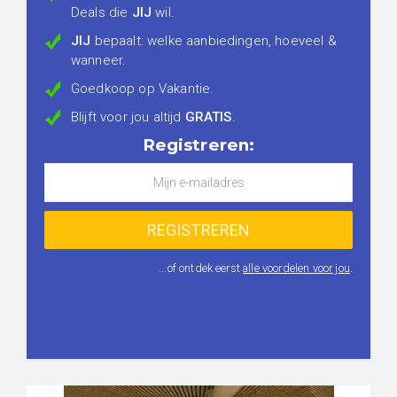
Deals die
JIJ
wil.
JIJ
bepaalt: welke aanbiedingen, hoeveel &
wanneer.
Goedkoop op Vakantie.
Blijft voor jou altijd
GRATIS
.
Registreren:
...of ontdek eerst
alle voordelen voor jou
.