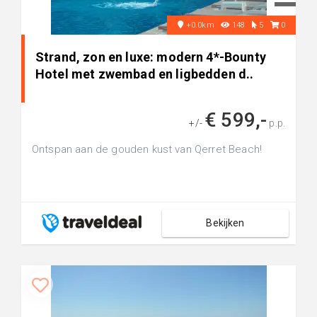
+0.0km
148
5
0
Strand, zon en luxe: modern 4*-Bounty
Hotel met zwembad en ligbedden d..
€ 599,-
+/-
p.p.
Ontspan aan de gouden kust van Qerret Beach!
Bekijken