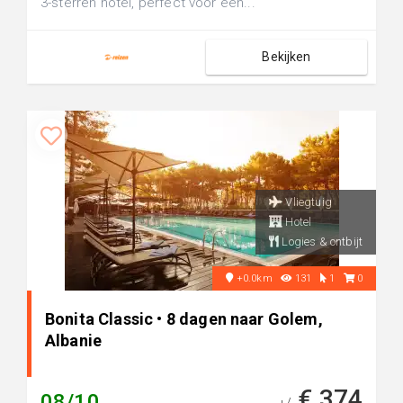
3-sterren hotel, perfect voor een...
Bekijken
Vliegtuig
Hotel
Logies & ontbijt
+0.0km
131
1
0
Bonita Classic • 8 dagen naar Golem,
Albanie
€ 374
08/10