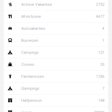
Actieve Vakanties
2732
All-inclusive
4677
Autovakanties
4
Busreizen
1
Campings
121
Cruises
33
Familiereizen
1236
Glampings
7
Halfpension
148