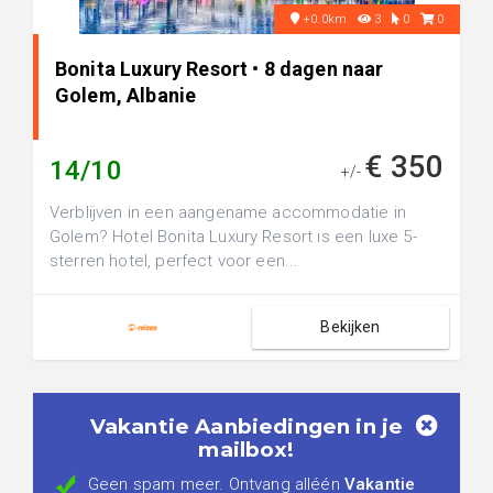
+0.0km
3
0
0
Bonita Luxury Resort • 8 dagen naar
Golem, Albanie
€ 350
14/10
+/-
Verblijven in een aangename accommodatie in
Golem? Hotel Bonita Luxury Resort is een luxe 5-
sterren hotel, perfect voor een...
Bekijken
Vakantie Aanbiedingen in je
mailbox!
Geen spam meer. Ontvang alléén
Vakantie