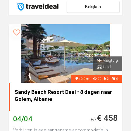
Bekijken
Vliegtuig
Hotel
+0.0km
70
2
0
Sandy Beach Resort Deal • 8 dagen naar
Golem, Albanie
€ 458
04/04
+/-
Verblijven in een aangename accommodatie in