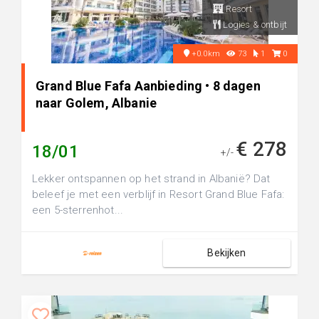
Resort
Logies & ontbijt
+0.0km
73
1
0
Grand Blue Fafa Aanbieding • 8 dagen
naar Golem, Albanie
€ 278
18/01
+/-
Lekker ontspannen op het strand in Albanië? Dat
beleef je met een verblijf in Resort Grand Blue Fafa:
een 5-sterrenhot...
Bekijken