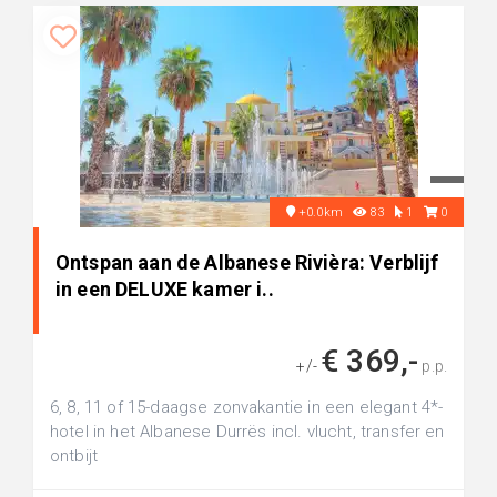
+0.0km
83
1
0
Ontspan aan de Albanese Rivièra: Verblijf
in een DELUXE kamer i..
€ 369,-
+/-
p.p.
6, 8, 11 of 15-daagse zonvakantie in een elegant 4*-
hotel in het Albanese Durrës incl. vlucht, transfer en
ontbijt