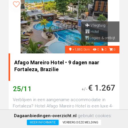
Vliegtuig
Hotel
Logies & ontbijt
+1,880.0km
0
0
0
Afago Mareiro Hotel • 9 dagen naar
Fortaleza, Brazilie
€ 1.267
25/11
+/-
Verblijven in een aangename accommodatie in
Fortaleza? Hotel Afago Mareiro Hotel is een luxe 4-
sterren hotel, perfect voor ...
Dagaanbiedingen-overzicht.nl
gebruikt cookies:
MEER INFORMATIE
VERBERG DEZE MELDING