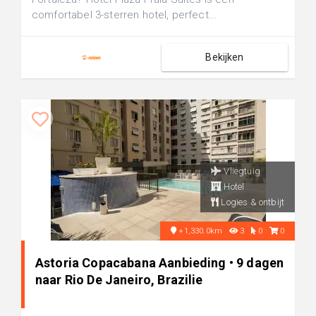
comfortabel 3-sterren hotel, perfect...
Bekijken
Vliegtuig
Hotel
Logies & ontbijt
+1,330.0km
3
0
0
Astoria Copacabana Aanbieding • 9 dagen
naar Rio De Janeiro, Brazilie