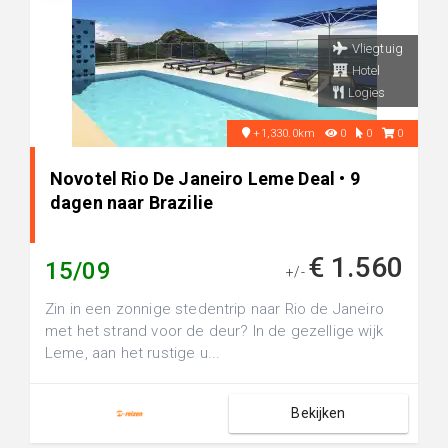
Vliegtuig
Hotel
Logies
+1,330.0km
0
0
0
Novotel Rio De Janeiro Leme Deal • 9
dagen naar Brazilie
€ 1.560
15/09
+/-
Zin in een zonnige stedentrip naar Rio de Janeiro
met het strand voor de deur? In de gezellige wijk
Leme, aan het rustige u...
Bekijken