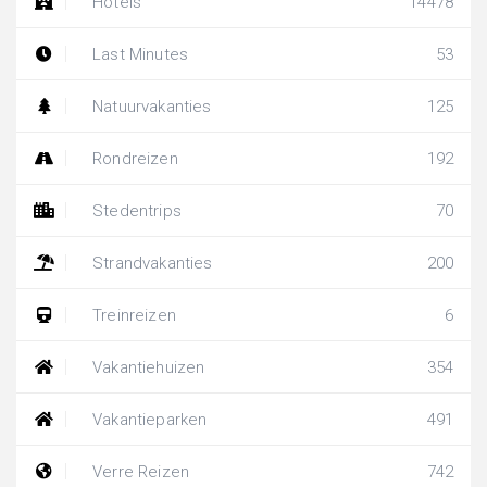
Hotels
14478
Last Minutes
53
Natuurvakanties
125
Rondreizen
192
Stedentrips
70
Strandvakanties
200
Treinreizen
6
Vakantiehuizen
354
Vakantieparken
491
Verre Reizen
742