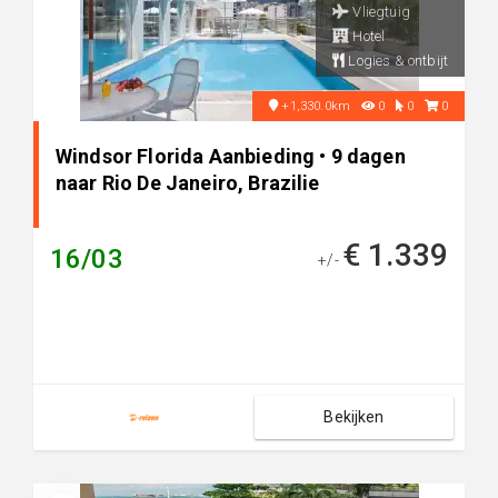
Vliegtuig
Hotel
Logies & ontbijt
+1,330.0km
0
0
0
Windsor Florida Aanbieding • 9 dagen
naar Rio De Janeiro, Brazilie
€ 1.339
16/03
+/-
Bekijken