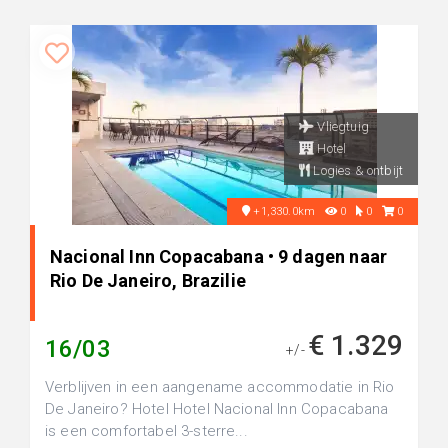
Vliegtuig
Hotel
Logies & ontbijt
+1,330.0km
0
0
0
Nacional Inn Copacabana • 9 dagen naar
Rio De Janeiro, Brazilie
€ 1.329
16/03
+/-
Verblijven in een aangename accommodatie in Rio
De Janeiro? Hotel Hotel Nacional Inn Copacabana
is een comfortabel 3-sterre...