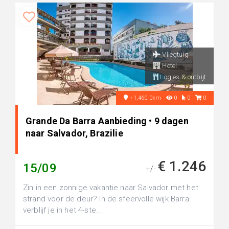
Vliegtuig
Hotel
Logies & ontbijt
+1,460.0km
0
0
0
Grande Da Barra Aanbieding • 9 dagen
naar Salvador, Brazilie
€ 1.246
15/09
+/-
Zin in een zonnige vakantie naar Salvador met het
strand voor de deur? In de sfeervolle wijk Barra
verblijf je in het 4-ste...