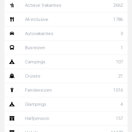
Actieve Vakanties
2662
All-inclusive
1786
Autovakanties
3
Busreizen
1
Campings
107
Cruises
21
Familiereizen
1016
Glampings
4
Halfpension
157