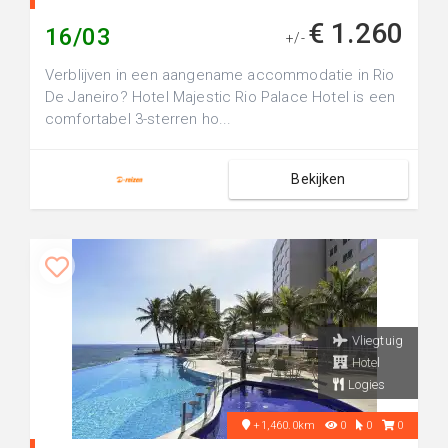
€ 1.260
16/03
+/-
Verblijven in een aangename accommodatie in Rio
De Janeiro? Hotel Majestic Rio Palace Hotel is een
comfortabel 3-sterren ho...
Bekijken
Vliegtuig
Hotel
Logies
+1,460.0km
0
0
0