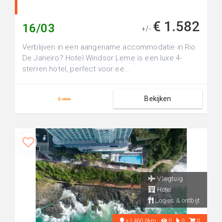
€ 1.582
16/03
+/-
Verblijven in een aangename accommodatie in Rio
De Janeiro? Hotel Windsor Leme is een luxe 4-
sterren hotel, perfect voor ee...
Bekijken
Vliegtuig
Hotel
Logies & ontbijt
+1,460.0km
0
0
0