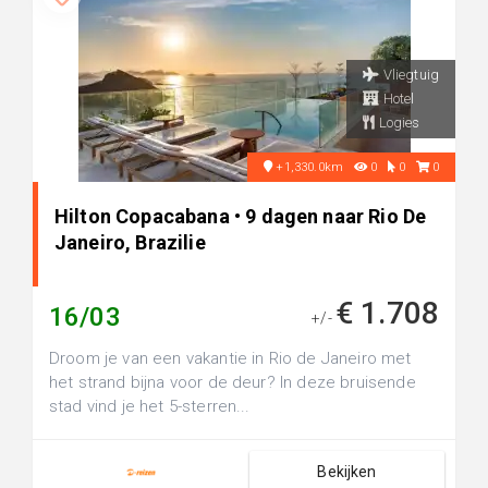
Vliegtuig
Hotel
Logies
+1,330.0km
0
0
0
Hilton Copacabana • 9 dagen naar Rio De
Janeiro, Brazilie
€ 1.708
16/03
+/-
Droom je van een vakantie in Rio de Janeiro met
het strand bijna voor de deur? In deze bruisende
stad vind je het 5-sterren...
Bekijken