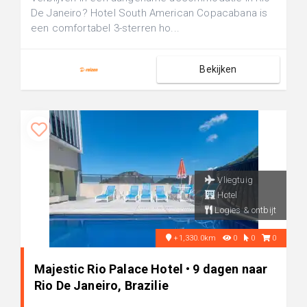
De Janeiro? Hotel South American Copacabana is
een comfortabel 3-sterren ho...
Bekijken
Vliegtuig
Hotel
Logies & ontbijt
+1,330.0km
0
0
0
Majestic Rio Palace Hotel • 9 dagen naar
Rio De Janeiro, Brazilie