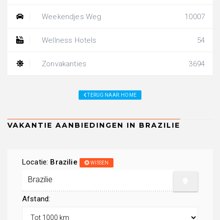
Weekendjes Weg
10007
Wellness Hotels
54
Zonvakanties
3694
TERUG NAAR: HOME
Locatie:
Brazilie
WISSEN
Afstand: