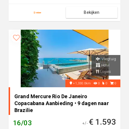
Bekijken
Vliegtuig
Hotel
Logies
+1,330.0km
0
0
0
Grand Mercure Rio De Janeiro
Copacabana Aanbieding • 9 dagen naar
Brazilie
€ 1.593
16/03
+/-