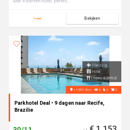
luxe 4-sterren hotel, perfec...
Bekijken
Vliegtuig
Hotel
Logies & ontbijt
+1,980.0km
0
0
0
Parkhotel Deal • 9 dagen naar Recife,
Brazilie
€ 1.153
30/11