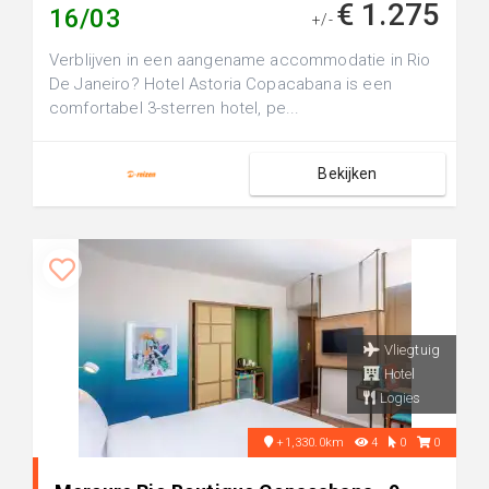
€ 1.275
16/03
+/-
Verblijven in een aangename accommodatie in Rio
De Janeiro? Hotel Astoria Copacabana is een
comfortabel 3-sterren hotel, pe...
Bekijken
Vliegtuig
Hotel
Logies
+1,330.0km
4
0
0