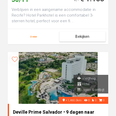
+/-
Verblijven in een aangename accommodatie in
Recife? Hotel Parkhotel is een comfortabel 3-
sterren hotel, perfect voor een fi...
Bekijken
Vliegtuig
Hotel
Logies & ontbijt
+1,460.0km
0
0
0
Deville Prime Salvador • 9 dagen naar