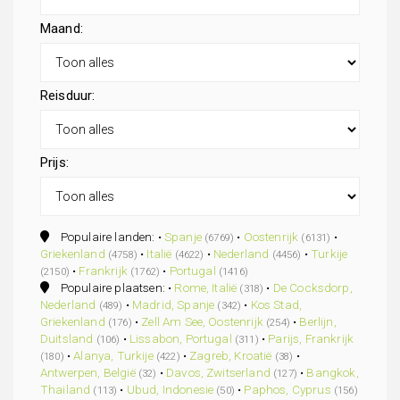
Maand:
Reisduur:
Prijs:
Populaire landen: •
Spanje
•
Oostenrijk
•
(6769)
(6131)
Griekenland
•
Italië
•
Nederland
•
Turkije
(4758)
(4622)
(4456)
•
Frankrijk
•
Portugal
(2150)
(1762)
(1416)
Populaire plaatsen: •
Rome, Italië
•
De Cocksdorp,
(318)
Nederland
•
Madrid, Spanje
•
Kos Stad,
(489)
(342)
Griekenland
•
Zell Am See, Oostenrijk
•
Berlijn,
(176)
(254)
Duitsland
•
Lissabon, Portugal
•
Parijs, Frankrijk
(106)
(311)
•
Alanya, Turkije
•
Zagreb, Kroatië
•
(180)
(422)
(38)
Antwerpen, België
•
Davos, Zwitserland
•
Bangkok,
(32)
(127)
Thailand
•
Ubud, Indonesie
•
Paphos, Cyprus
(113)
(50)
(156)