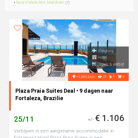
•
Noord Male Atol, Maldiven
(7)
Vliegtuig
Hotel
Logies & ontbijt
+1,880.0km
22
1
0
Plaza Praia Suites Deal • 9 dagen naar
Fortaleza, Brazilie
€ 1.106
25/11
+/-
Verblijven in een aangename accommodatie in
Fortaleza? Hotel Plaza Praia Suites is een