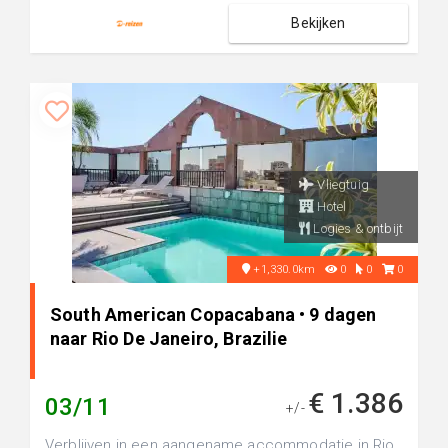
Bekijken
Vliegtuig
Hotel
Logies & ontbijt
+1,330.0km
0
0
0
South American Copacabana • 9 dagen
naar Rio De Janeiro, Brazilie
€ 1.386
03/11
+/-
Verblijven in een aangename accommodatie in Rio