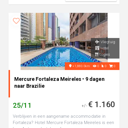
Vliegtuig
Hotel
Logies
+1,880.0km
0
0
0
Mercure Fortaleza Meireles • 9 dagen
naar Brazilie
€ 1.160
25/11
+/-
Verblijven in een aangename accommodatie in
Fortaleza? Hotel Mercure Fortaleza Meireles is een